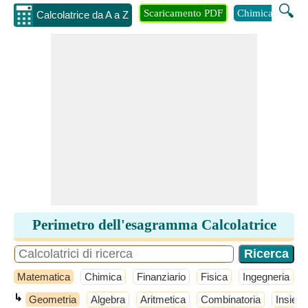
🔍
Scaricamento PDF
Chimica
Inge
Calcolatrice da A a Z
Perimetro dell'esagramma Calcolatrice
Matematica
Chimica
Finanziario
Fisica
Ingegneria
↳
Geometria
Algebra
Aritmetica
Combinatoria
Insiemi