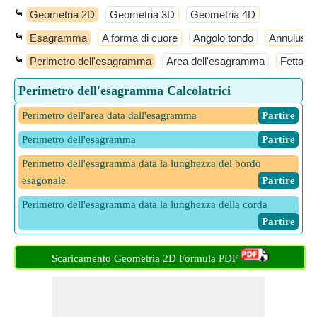
⤿
Geometria 2D
Geometria 3D
Geometria 4D
⤿
Esagramma
A forma di cuore
Angolo tondo
Annulus
⤿
Perimetro dell'esagramma
Area dell'esagramma
Fetta d
Perimetro dell'esagramma Calcolatrici
Perimetro dell'area data dall'esagramma
​ Partire
Perimetro dell'esagramma
​ Partire
Perimetro dell'esagramma data la lunghezza del bordo
esagonale
​ Partire
Perimetro dell'esagramma data la lunghezza della corda
​ Partire
Scaricamento Geometria 2D Formula PDF