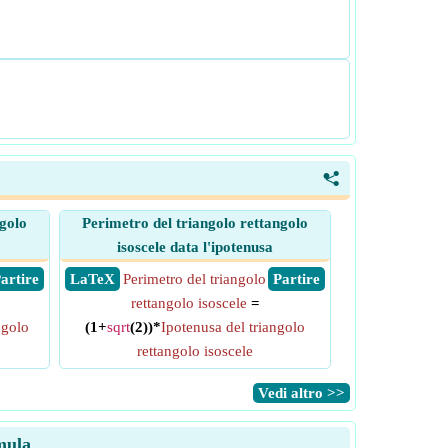
<
ngolo
Perimetro del triangolo rettangolo
isoscele data l'ipotenusa
 Partire
​ LaTeX
Perimetro del triangolo
​ Partire
rettangolo isoscele
=
ngolo
(1+
sqrt
(2))*
Ipotenusa del triangolo
rettangolo isoscele
​Vedi altro >>
mula