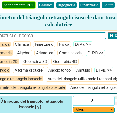
Scaricamento PDF
Chimica
Ingegneria
Finanziario
Salute
imetro del triangolo rettangolo isoscele dato Inra
calcolatrice
atica
Chimica
Finanziario
Fisica
​Di Più >>
metria
Algebra
Aritmetica
Combinatoria
​Di Più >>
metria 2D
Geometria 3D
Geometria 4D
angolo
A forma di cuore
Angolo tondo
Annulus
​Di Più >>
angolo rettangolo isoscele
Area del triangolo utilizzando i rapporti t
imetro del triangolo rettangolo isoscele
Area del triangolo rettangol
ⓘ
Inraggio del triangolo rettangolo
isoscele [r
]
i