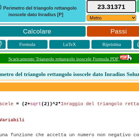
ⓘ
Perimetro del triangolo rettangolo
isoscele dato Inradius [P]
Passi

Formula
LaTeX
Ripristina
Scaricamento Triangolo rettangolo isoscele Formula PDF
metro del triangolo rettangolo isoscele dato Inradius Solu
scele
= (2+
sqrt
(2))^2*
Inraggio del triangolo retta
Variabili
na funzione che accetta un numero non negativo co