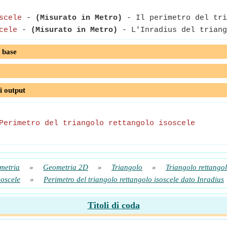
scele
-
(Misurato in Metro)
- Il perimetro del tri
cele
-
(Misurato in Metro)
- L'Inradius del triang
 base
i output
Perimetro del triangolo rettangolo isoscele
metria
»
Geometria 2D
»
Triangolo
»
Triangolo rettangol
soscele
»
Perimetro del triangolo rettangolo isoscele dato Inradius
Titoli di coda