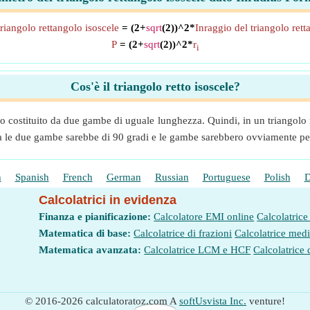
triangolo rettangolo isoscele
= (2+
sqrt
(2))^2*
Inraggio del triangolo rett
P
= (2+
sqrt
(2))^2*
r
i
Cos'è il triangolo retto isoscele?
lo costituito da due gambe di uguale lunghezza. Quindi, in un triangolo
ra le due gambe sarebbe di 90 gradi e le gambe sarebbero ovviamente perp
h
Spanish
French
German
Russian
Portuguese
Polish
D
Calcolatrici in evidenza
Finanza e pianificazione:
Calcolatore EMI online
Calcolatrice
Matematica di base:
Calcolatrice di frazioni
Calcolatrice med
Matematica avanzata:
Calcolatrice LCM e HCF
Calcolatrice 
© 2016-2026 calculatoratoz.com A
softUsvista Inc.
venture!