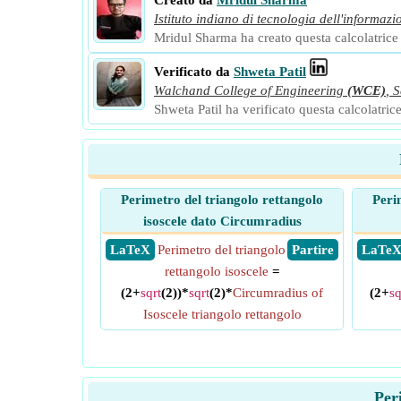
Creato da
Mridul Sharma
Istituto indiano di tecnologia dell'informazi
Mridul Sharma ha creato questa calcolatrice e
Verificato da
Shweta Patil
Walchand College of Engineering
(WCE)
,
S
Shweta Patil ha verificato questa calcolatrice
Perimetro del triangolo rettangolo
Peri
isoscele dato Circumradius
​ LaTeX
Perimetro del triangolo
​ Partire
​ LaTe
rettangolo isoscele
=
(2+
sqrt
(2))*
sqrt
(2)*
Circumradius of
(2+
sq
Isoscele triangolo rettangolo
Per