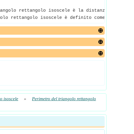
angolo rettangolo isoscele è la distanza totale at
olo rettangolo isoscele è definito come il raggio 
o isoscele
»
Perimetro del triangolo rettangolo