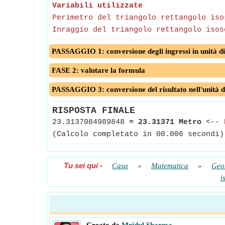
Variabili utilizzate
Perimetro del triangolo rettangolo iso
Inraggio del triangolo rettangolo isos
PASSAGGIO 1: conversione degli ingressi in unità di
FASE 2: valutare la formula
PASSAGGIO 3: conversione del risultato nell'unità d
RISPOSTA FINALE
23.3137084989848
≈
23.31371 Metro
<--
(Calcolo completato in 00.006 secondi)
Tu sei qui
-
Casa
»
Matematica
»
Geo
i