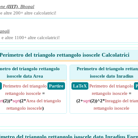
one
(IIIT)
,
Bhopal
 altre 200+ altre calcolatrici!
angli
 e altre 1100+ altre calcolatrici!
Perimetro del triangolo rettangolo isoscele Calcolatrici
metro del triangolo rettangolo
Perimetro del triangolo retta
isoscele data Area
isoscele dato Inradius
X
Perimetro del triangolo
​ Partire
​ LaTeX
Perimetro del triangolo
​
rettangolo isoscele
=
rettangolo isoscele
=
rt
(2))*
sqrt
(2*
Area del triangolo
(2+
sqrt
(2))^2*
Inraggio del tria
rettangolo isoscele
)
rettangolo isoscele
imetro del triangolo rettangolo isoscele dato Inradius For