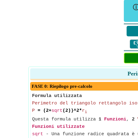

Peri
FASE 0: Riepilogo pre-calcolo
Formula utilizzata
Perimetro del triangolo rettangolo iso
P
= (2+
sqrt
(2))^2*
r
i
Questa formula utilizza
1
Funzioni
,
2
Funzioni utilizzate
sqrt
- Una funzione radice quadrata è u