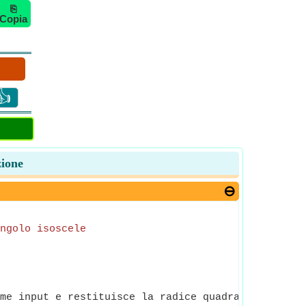
⎘
Copia
👍
zione
ngolo isoscele
me input e restituisce la radice quadrata del nume