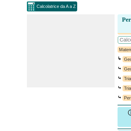
Calcolatrice da A a Z
Per
Matem
↳
Geo
⤿
Geo
⤿
Tri
⤿
Tri
⤿
Per