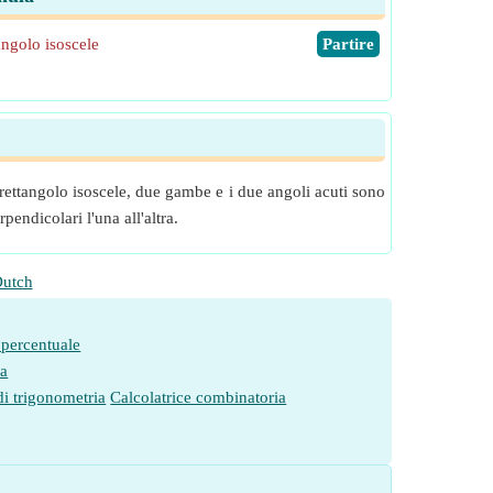
angolo isoscele
​Partire
 rettangolo isoscele, due gambe e i due angoli acuti sono
endicolari l'una all'altra.
utch
 percentuale
ia
di trigonometria
Calcolatrice combinatoria