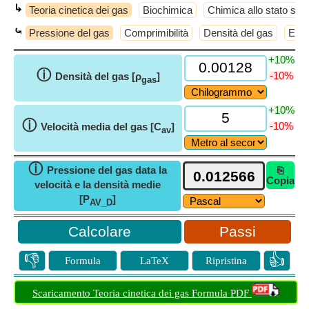
↳
Teoria cinetica dei gas
Biochimica
Chimica allo stato soli
⤿
Pressione del gas
Comprimibilità
Densità del gas
Ener
+10%
ⓘ
-10%
Densità del gas [ρ
]
gas
+10%
ⓘ
-10%
Velocità media del gas [C
]
av
ⓘ
Pressione del gas data la
⎘
Copia
velocità e la densità medie
[P
]
AV_D
Passi
👎
👍
Formula
LaTeX
Ripristina
Scaricamento Teoria cinetica dei gas Formula PDF