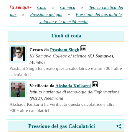
Tu sei qui
-
Casa
»
Chimica
»
Teoria cinetica dei
gas
»
Pressione del gas
»
Pressione del gas data la
velocità e la densità medie
Titoli di coda
Creato da
Prashant Singh
KJ Somaiya College of science
(KJ Somaiya)
,
Mumbai
Prashant Singh ha creato questa calcolatrice e altre 700+ altre
calcolatrici!
Verificato da
Akshada Kulkarni
Istituto nazionale di tecnologia dell'informazione
(NIIT)
,
Neemrana
Akshada Kulkarni ha verificato questa calcolatrice e altre
900+ altre calcolatrici!
Pressione del gas Calcolatrici
<