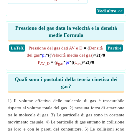
​Vedi altro >>
Pressione del gas data la velocità e la densità
medie Formula
​LaTeX
Pressione del gas dati AV e D
= (
Densità
​Partire
del gas
*
pi
*((
Velocità media del gas
)^2))/8
P
= (
ρ
*
pi
*((
C
)^2))/8
AV_D
gas
av
Quali sono i postulati della teoria cinetica dei
gas?
1) Il volume effettivo delle molecole di gas è trascurabile
rispetto al volume totale del gas. 2) nessuna forza di attrazione
tra le molecole di gas. 3) Le particelle di gas sono in costante
movimento casuale. 4) Le particelle di gas entrano in collisione
tra loro e con le pareti del contenitore. 5) Le collisioni sono