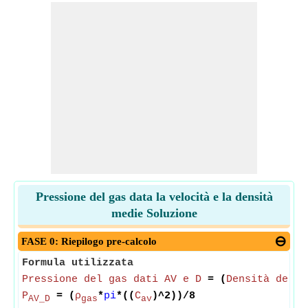
Pressione del gas data la velocità e la densità
medie Soluzione
FASE 0: Riepilogo pre-calcolo
Formula utilizzata
Pressione del gas dati AV e D
= (
Densità del g
P
= (
ρ
*
pi
*((
C
)^2))/8
AV_D
gas
av