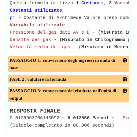
Questa formula utilizza
1
Costanti
,
3
Variabil
Costanti utilizzate
pi
- Costante di Archimede Valore preso come 3
Variabili utilizzate
Pressione del gas dati AV e D
-
(Misurato in P
Densità del gas
-
(Misurato in Chilogrammo per
Velocità media del gas
-
(Misurato in Metro al
PASSAGGIO 1: conversione degli ingressi in unità di
base
FASE 2: valutare la formula
PASSAGGIO 3: conversione del risultato nell'unità di
output
RISPOSTA FINALE
0.0125663706143592
≈
0.012566 Pascal
<--
Press
(Calcolo completato in 00.006 secondi)