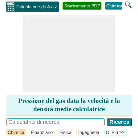
🔍
Scaricamento PDF
Chimica
Inge
Calcolatrice da A a Z
Pressione del gas data la velocità e la
densità medie calcolatrice
Chimica
Finanziario
Fisica
Ingegneria
​Di Più >>