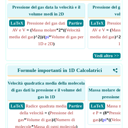
Pressione del gas data la velocità e il
Pressione del gas da
volume medi in 2D
volume
​ LaTeX
Pressione del gas dati
​ Partire
​ LaTeX
Pressione d
AV e V
= (
Massa molare
*2*((
Velocità
AV e V
= (
Massa mo
media del gas
)^2))/(
pi
*
Volume di gas per
media del gas
)^2))/(
1D e 2D
)
1D e
​Vedi altro >>
Formule importanti in 1D Calcolatrici
<
Velocità quadratica media della molecola
di gas dati la pressione e il volume del
Massa molare del gas 
gas in 1D
pressione e i
​ LaTeX
Radice quadrata media
​ Partire
​ LaTeX
Massa mola
della velocità
= (
Pressione del
e P
= (8*
Pressione 
gas
*
Volume di gas
)/(
Numero di
gas
)/(
pi
*((
Velocità 
molecole
*
Massa di ogni molecola
)