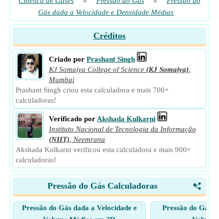
Cinética de Gases
»
Pressão do Gás
»
Pressão do
Gás dada a Velocidade e Densidade Médias
Créditos
Criado por
Prashant Singh
KJ Somaiya College of Science
(KJ Somaiya)
,
Mumbai
Prashant Singh criou esta calculadora e mais 700+
calculadoras!
Verificado por
Akshada Kulkarni
Instituto Nacional de Tecnologia da Informação
(NIIT)
,
Neemrana
Akshada Kulkarni verificou esta calculadora e mais 900+
calculadoras!
Pressão do Gás Calculadoras
<
Pressão do Gás dada a Velocidade e
Pressão do Gás d