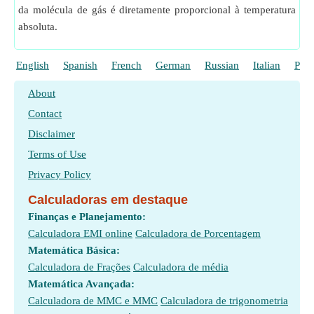
da molécula de gás é diretamente proporcional à temperatura
absoluta.
English
Spanish
French
German
Russian
Italian
Poli
About
Contact
Disclaimer
Terms of Use
Privacy Policy
Calculadoras em destaque
Finanças e Planejamento:
Calculadora EMI online
Calculadora de Porcentagem
Matemática Básica:
Calculadora de Frações
Calculadora de média
Matemática Avançada:
Calculadora de MMC e MMC
Calculadora de trigonometria