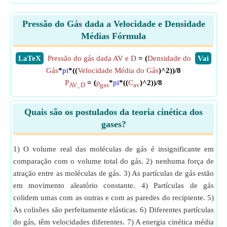
Pressão do Gás dada a Velocidade e Densidade
Médias Fórmula
​LaTeX
Pressão do gás dada AV e D
= (
Densidade do
​Vai
Gás
*
pi
*((
Velocidade Média do Gás
)^2))/8
P
= (
ρ
*
pi
*((
C
)^2))/8
AV_D
gas
av
Quais são os postulados da teoria cinética dos
gases?
1) O volume real das moléculas de gás é insignificante em
comparação com o volume total do gás. 2) nenhuma força de
atração entre as moléculas de gás. 3) As partículas de gás estão
em movimento aleatório constante. 4) Partículas de gás
colidem umas com as outras e com as paredes do recipiente. 5)
As colisões são perfeitamente elásticas. 6) Diferentes partículas
do gás, têm velocidades diferentes. 7) A energia cinética média