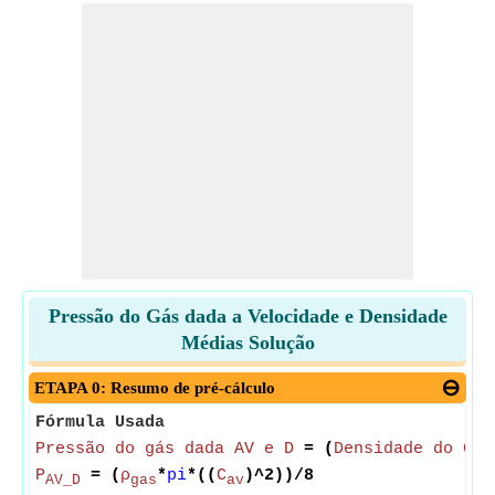
Pressão do Gás dada a Velocidade e Densidade
Médias Solução
ETAPA 0: Resumo de pré-cálculo
Fórmula Usada
Pressão do gás dada AV e D
= (
Densidade do Gás
P
= (
ρ
*
pi
*((
C
)^2))/8
AV_D
gas
av