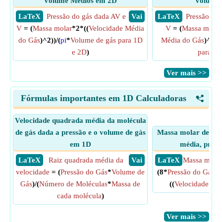
Volume Médios em 2D
Volume 
​ LaTeX
Pressão do gás dada AV e
​ Vai
​ LaTeX
Pressão do 
V
= (
Massa molar
*2*((
Velocidade Média
V
= (
Massa molar
do Gás
)^2))/(
pi
*
Volume de gás para 1D
Média do Gás
)^2))
e 2D
)
para 1D
​Ver mais >>
Fórmulas importantes em 1D Calculadoras
<
Velocidade quadrada média da molécula
de gás dada a pressão e o volume de gás
Massa molar de gás
em 1D
média, press
​ LaTeX
Raiz quadrada média da
​ Vai
​ LaTeX
Massa molar
velocidade
= (
Pressão do Gás
*
Volume de
(8*
Pressão do Gás
*
V
Gás
)/(
Número de Moléculas
*
Massa de
((
Velocidade Mé
cada molécula
)
​Ver mais >>