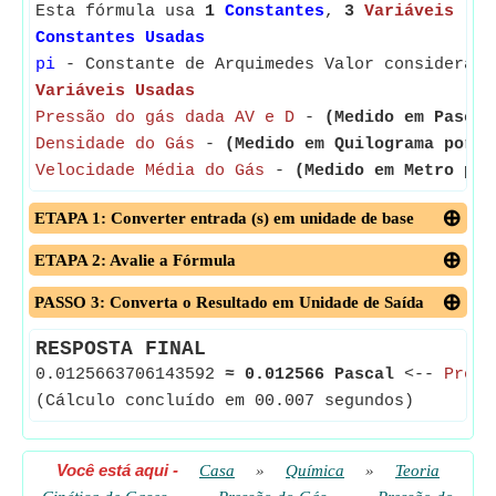
Esta fórmula usa
1
Constantes
,
3
Variáveis
Constantes Usadas
pi
- Constante de Arquimedes Valor considerado
Variáveis Usadas
Pressão do gás dada AV e D
-
(Medido em Pascal
Densidade do Gás
-
(Medido em Quilograma por M
Velocidade Média do Gás
-
(Medido em Metro por
ETAPA 1: Converter entrada (s) em unidade de base
ETAPA 2: Avalie a Fórmula
PASSO 3: Converta o Resultado em Unidade de Saída
RESPOSTA FINAL
0.0125663706143592
≈
0.012566 Pascal
<--
Press
(Cálculo concluído em 00.007 segundos)
Você está aqui
-
Casa
»
Química
»
Teoria