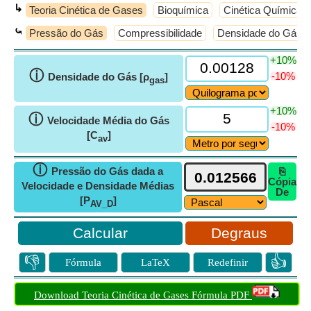
↳
Teoria Cinética de Gases
Bioquímica
Cinética Química
⤿
Pressão do Gás
Compressibilidade
Densidade do Gás
+10%
ⓘ
-10%
Densidade do Gás [ρ
]
gas
+10%
ⓘ
Velocidade Média do Gás
-10%
[C
]
av
ⓘ
Pressão do Gás dada a
⎘
Cópia
Velocidade e Densidade Médias
De
[P
]
AV_D
Degraus
👎
👍
Fórmula
LaTeX
Redefinir
Download Teoria Cinética de Gases Fórmula PDF