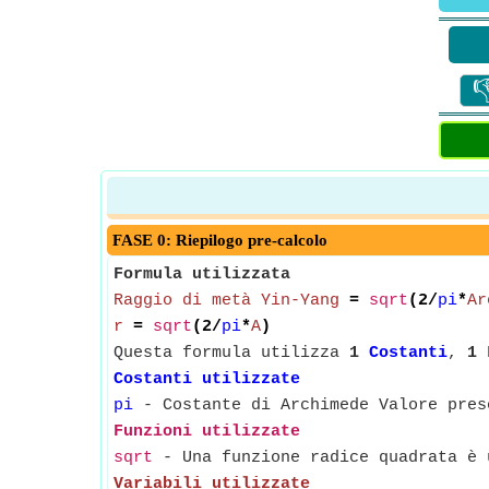

FASE 0: Riepilogo pre-calcolo
Formula utilizzata
Raggio di metà Yin-Yang
=
sqrt
(2/
pi
*
Ar
r
=
sqrt
(2/
pi
*
A
)
Questa formula utilizza
1
Costanti
,
1
Costanti utilizzate
pi
- Costante di Archimede Valore pres
Funzioni utilizzate
sqrt
- Una funzione radice quadrata è u
Variabili utilizzate