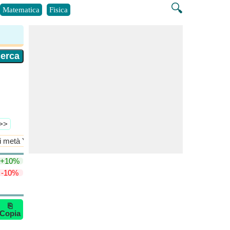
🔍
Matematica
Fisica
 >>
i metà Yin Yang
Perimetro di metà Yin Yang
+10%
-10%
⎘
Copia