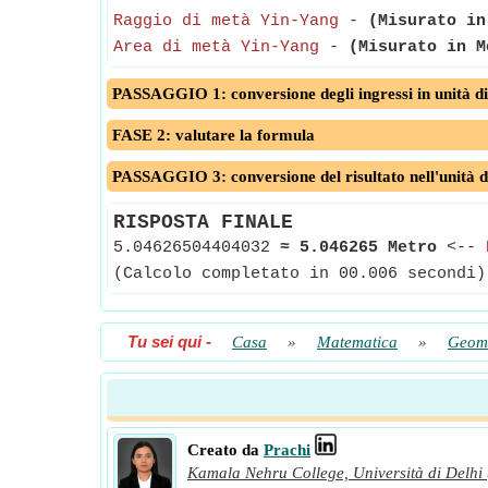
Raggio di metà Yin-Yang
-
(Misurato in
Area di metà Yin-Yang
-
(Misurato in M
PASSAGGIO 1: conversione degli ingressi in unità di
FASE 2: valutare la formula
PASSAGGIO 3: conversione del risultato nell'unità d
RISPOSTA FINALE
5.04626504404032
≈
5.046265 Metro
<--
(Calcolo completato in 00.006 secondi)
Tu sei qui
-
Casa
»
Matematica
»
Geome
Creato da
Prachi
Kamala Nehru College, Università di Delhi