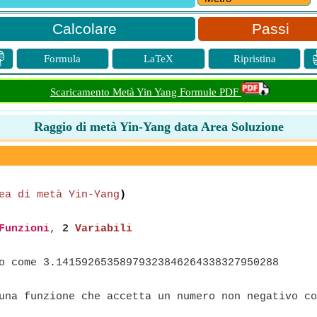
Passi

Formula
LaTeX
Ripristina
Scaricamento Metà Yin Yang Formule PDF
Raggio di metà Yin-Yang data Area Soluzione
ea di metà Yin-Yang
)
Funzioni
,
2
Variabili
o come 3.14159265358979323846264338327950288
na funzione che accetta un numero non negativo co