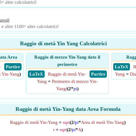
+ altre calcolatrici!
angli
 e altre 1100+ altre calcolatrici!
Raggio di metà Yin Yang Calcolatrici
data Area
Raggio di mezzo Yin-Yang dato il
Ragg
perimetro
-
​ Partire
​ LaTeX
R
à Yin-Yang
)
​ LaTeX
Raggio di metà Yin-
​ Partire
Yang
=
Dia
Yang
=
Perimetro di mezzo Yin-
Yang
/(2*
pi
)
Raggio di metà Yin-Yang data Area Formula
Raggio di metà Yin-Yang
=
sqrt
(2/
pi
*
Area di metà Yin-Yang
)
r
=
sqrt
(2/
pi
*
A
)