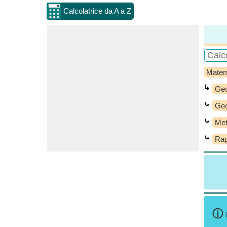
Calcolatrice da A a Z
Matem
↳
Geo
⤿
Geo
⤿
Met
⤿
Rag
ⓘ