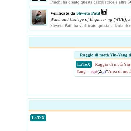
Prachi ha creato questa calcolatrice e altre 50
Verificato da
Shweta Patil
Walchand College of Engineering
(WCE)
,
S
Shweta Patil ha verificato questa calcolatrice
Raggio di metà Yin-Yang 
​ LaTeX
Raggio di metà Yin
Yang
=
sqrt
(2/
pi
*
Area di met
​LaTeX