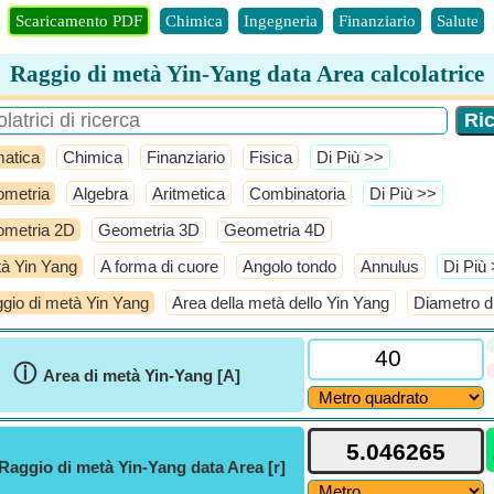
Scaricamento PDF
Chimica
Ingegneria
Finanziario
Salute
Raggio di metà Yin-Yang data Area calcolatrice
atica
Chimica
Finanziario
Fisica
​Di Più >>
metria
Algebra
Aritmetica
Combinatoria
​Di Più >>
metria 2D
Geometria 3D
Geometria 4D
à Yin Yang
A forma di cuore
Angolo tondo
Annulus
​Di Più
gio di metà Yin Yang
Area della metà dello Yin Yang
Diametro d
ⓘ
Area di metà Yin-Yang [A]
Raggio di metà Yin-Yang data Area [r]