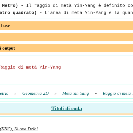
 Metro)
- Il raggio di metà Yin-Yang è definito co
etro quadrato)
- L'area di metà Yin-Yang è la quan
 base
i output
Raggio di metà Yin-Yang
tria
»
Geometria 2D
»
Metà Yin Yang
»
Raggio di metà 
Titoli di coda
(KNC)
,
Nuova Delhi