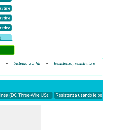
Partire
Partire
Partire
)
Partire
Partire
a
»
Sistema a 3 fili
»
Resistenza, resistività e
i linea (DC Three-Wire US)
Resistenza usando le perdite di linea 