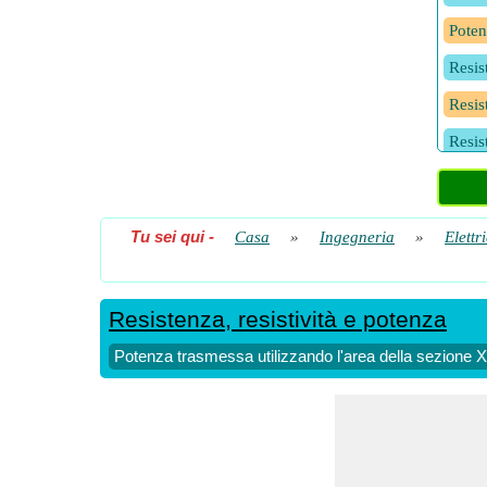
Poten
Resis
Resis
Resis
Resis
Tu sei qui
-
Casa
»
Ingegneria
»
Elettr
Resistenza, resistività e potenza
Potenza trasmessa utilizzando l'area della sezione