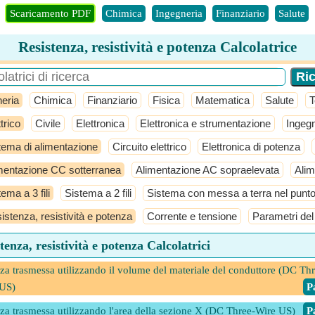
Scaricamento PDF
Chimica
Ingegneria
Finanziario
Salute
Resistenza, resistività e potenza Calcolatrice
eria
Chimica
Finanziario
Fisica
Matematica
Salute
T
trico
Civile
Elettronica
Elettronica e strumentazione
Ingeg
tema di alimentazione
Circuito elettrico
Elettronica di potenza
mentazione CC sotterranea
Alimentazione AC sopraelevata
Alim
ema a 3 fili
Sistema a 2 fili
Sistema con messa a terra nel punto 
istenza, resistività e potenza
Corrente e tensione
Parametri del 
tenza, resistività e potenza Calcolatrici
za trasmessa utilizzando il volume del materiale del conduttore (DC Thr
 US)
​ 
za trasmessa utilizzando l'area della sezione X (DC Three-Wire US)
​ 