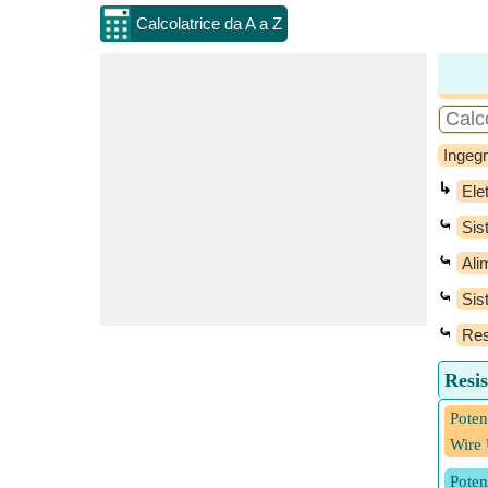
Calcolatrice da A a Z
Ingegn
↳
Elet
⤿
Sis
⤿
Ali
⤿
Sist
⤿
Res
Resis
Poten
Wire
Poten