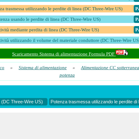
za trasmessa utilizzando le perdite di linea (DC Three-Wire US)
​ 
tenza usando le perdite di linea (DC Three-Wire US)
​ 
tività mediante perdita di linea (DC Three-Wire US)
​ 
tività utilizzando il volume del materiale conduttore (DC Three-Wire US
​ 
Scaricamento Sistema di alimentazione Formula PDF
tività utilizzando l'area della sezione X (DC Three-Wire US)
​ 
ico
»
Sistema di alimentazione
»
Alimentazione CC sotterrane
potenza
 X (DC Three-Wire US)
Potenza trasmessa utilizzando le perdite d