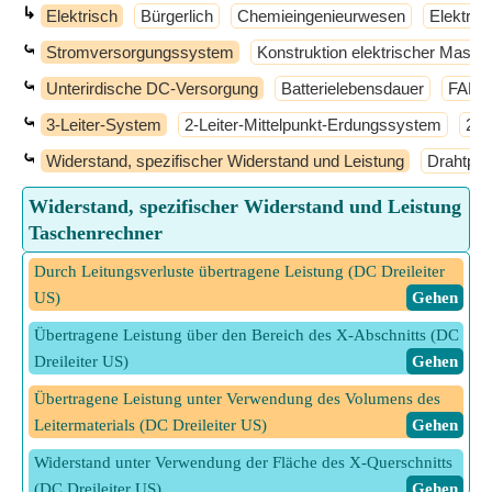
↳
Elektrisch
Bürgerlich
Chemieingenieurwesen
Elektron
⤿
Stromversorgungssystem
Konstruktion elektrischer Masch
⤿
Unterirdische DC-Versorgung
Batterielebensdauer
FAKT
⤿
3-Leiter-System
2-Leiter-Mittelpunkt-Erdungssystem
2-L
⤿
Widerstand, spezifischer Widerstand und Leistung
Drahtpar
Widerstand, spezifischer Widerstand und Leistung
Taschenrechner
Durch Leitungsverluste übertragene Leistung (DC Dreileiter
US)
​ Gehen
Übertragene Leistung über den Bereich des X-Abschnitts (DC
Dreileiter US)
​ Gehen
Übertragene Leistung unter Verwendung des Volumens des
Leitermaterials (DC Dreileiter US)
​ Gehen
Widerstand unter Verwendung der Fläche des X-Querschnitts
(DC Dreileiter US)
​ Gehen