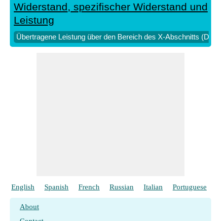
Widerstand, spezifischer Widerstand und
Leistung
Übertragene Leistung über den Bereich des X-Abschnitts (DC Dr
English
Spanish
French
Russian
Italian
Portuguese
P
About