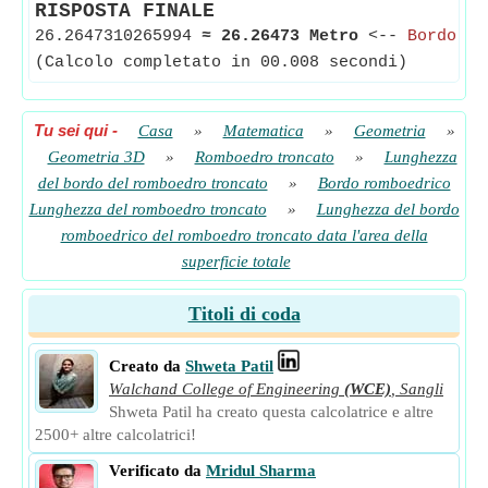
RISPOSTA FINALE
26.2647310265994
≈
26.26473 Metro
<--
Bordo ro
(Calcolo completato in 00.008 secondi)
Tu sei qui
-
Casa
»
Matematica
»
Geometria
»
Geometria 3D
»
Romboedro troncato
»
Lunghezza
del bordo del romboedro troncato
»
Bordo romboedrico
Lunghezza del romboedro troncato
»
Lunghezza del bordo
romboedrico del romboedro troncato data l'area della
superficie totale
Titoli di coda
Creato da
Shweta Patil
Walchand College of Engineering
(WCE)
,
Sangli
Shweta Patil ha creato questa calcolatrice e altre
2500+ altre calcolatrici!
Verificato da
Mridul Sharma