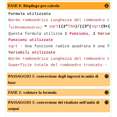
FASE 0: Riepilogo pre-calcolo
Formula utilizzata
Bordo romboedrico Lunghezza del romboedro tron
l
=
sqrt
((2*
TSA
)/((3*(
sqrt
(5+(2*
e(Rhombohedron)
Questa formula utilizza
1
Funzioni
,
2
Variabil
Funzioni utilizzate
sqrt
- Una funzione radice quadrata è una funz
Variabili utilizzate
Bordo romboedrico Lunghezza del romboedro tron
Superficie totale del romboedro troncato
-
(Mi
PASSAGGIO 1: conversione degli ingressi in unità di
base
FASE 2: valutare la formula
PASSAGGIO 3: conversione del risultato nell'unità di
output