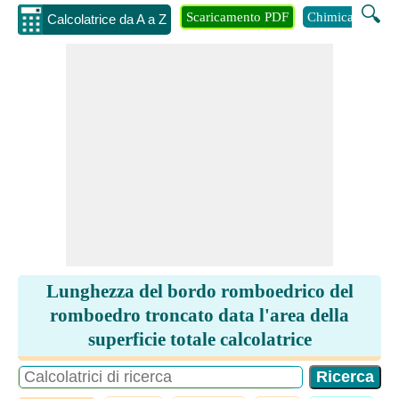
🔍
Scaricamento PDF
Chimica
Inge
Calcolatrice da A a Z
Lunghezza del bordo romboedrico del
romboedro troncato data l'area della
superficie totale calcolatrice