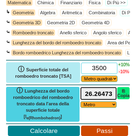
Matematica
Chimica
Finanziario
Fisica
​Di Più >>
↳
Geometria
Algebra
Aritmetica
Combinatoria
​Di Più
⤿
Geometria 3D
Geometria 2D
Geometria 4D
⤿
Romboedro troncato
Anello sferico
Angolo sferico
Ant
⤿
Lunghezza del bordo del romboedro troncato
Area del Pent
⤿
Bordo romboedrico Lunghezza del romboedro troncato
Lung
+10%
ⓘ
Superficie totale del
-10%
romboedro troncato [TSA]
ⓘ
Lunghezza del bordo
⎘
Copia
romboedrico del romboedro
troncato data l'area della
superficie totale
[l
]
e(Rhombohedron)
Passi