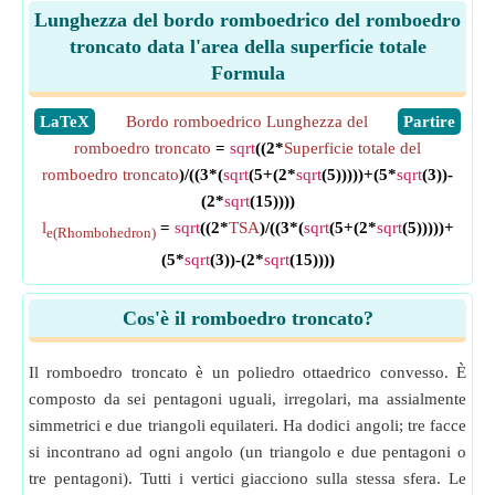
Lunghezza del bordo romboedrico del romboedro
troncato data l'area della superficie totale
Formula
​LaTeX
Bordo romboedrico Lunghezza del
​Partire
romboedro troncato
=
sqrt
((2*
Superficie totale del
romboedro troncato
)/((3*(
sqrt
(5+(2*
sqrt
(5)))))+(5*
sqrt
(3))-
(2*
sqrt
(15))))
l
=
sqrt
((2*
TSA
)/((3*(
sqrt
(5+(2*
sqrt
(5)))))+
e(Rhombohedron)
(5*
sqrt
(3))-(2*
sqrt
(15))))
Cos'è il romboedro troncato?
Il romboedro troncato è un poliedro ottaedrico convesso. È
composto da sei pentagoni uguali, irregolari, ma assialmente
simmetrici e due triangoli equilateri. Ha dodici angoli; tre facce
si incontrano ad ogni angolo (un triangolo e due pentagoni o
tre pentagoni). Tutti i vertici giacciono sulla stessa sfera. Le