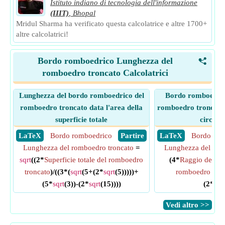
Istituto indiano di tecnologia dell'informazione
(IIIT)
,
Bhopal
Mridul Sharma ha verificato questa calcolatrice e altre 1700+
altre calcolatrici!
Bordo romboedrico Lunghezza del
<
romboedro troncato Calcolatrici
Lunghezza del bordo romboedrico del
Bordo romboedric
romboedro troncato data l'area della
romboedro troncato d
superficie totale
circonf
​ LaTeX
Bordo romboedrico
​ Partire
​ LaTeX
Bordo rom
Lunghezza del romboedro troncato
=
Lunghezza del rom
sqrt
((2*
Superficie totale del romboedro
(4*
Raggio della c
troncato
)/((3*(
sqrt
(5+(2*
sqrt
(5)))))+
romboedro tron
(5*
sqrt
(3))-(2*
sqrt
(15))))
(2*
sqr
​Vedi altro >>