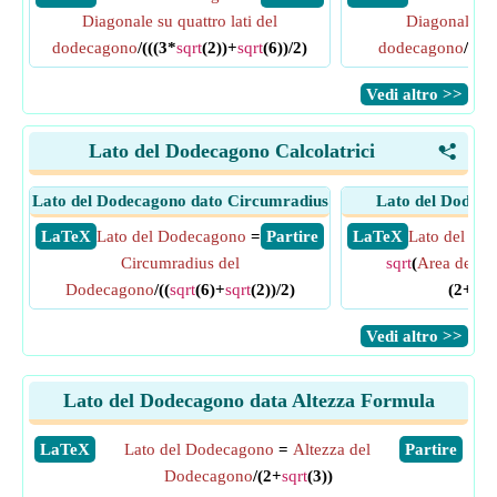
Diagonale su quattro lati del
Diagonale su 
dodecagono
/(((3*
sqrt
(2))+
sqrt
(6))/2)
dodecagono
/((
sq
​Vedi altro >>
Lato del Dodecagono Calcolatrici
<
Lato del Dodecagono dato Circumradius
Lato del Dodeca
​ LaTeX
Lato del Dodecagono
=
​ Partire
​ LaTeX
Lato del Do
Circumradius del
sqrt
(
Area del 
Dodecagono
/((
sqrt
(6)+
sqrt
(2))/2)
(2+
sqr
​Vedi altro >>
Lato del Dodecagono data Altezza Formula
​LaTeX
Lato del Dodecagono
=
Altezza del
​Partire
Dodecagono
/(2+
sqrt
(3))