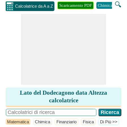
🔍
Scaricamento PDF
Chimica
Inge
Calcolatrice da A a Z
Lato del Dodecagono data Altezza
calcolatrice
Matematica
Chimica
Finanziario
Fisica
​Di Più >>