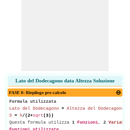
Lato del Dodecagono data Altezza Soluzione
FASE 0: Riepilogo pre-calcolo
Formula utilizzata
Lato del Dodecagono
=
Altezza del Dodecagono
/(
S
=
h
/(2+
sqrt
(3))
Questa formula utilizza
1
Funzioni
,
2
Variabil
Funzioni utilizzate