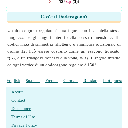
S
=
h
/(2+
sqrt
(3))
Cos'è il Dodecagono?
Un dodecagono regolare è una figura con i lati della stessa
lunghezza e gli angoli interni della stessa dimensione. Ha
dodici linee di simmetria riflettente e simmetria rotazionale di
ordine 12. Può essere costruito come un esagono troncato,
t{6}, o un triangolo troncato due volte, tt{3}. L'angolo interno
ad ogni vertice di un dodecagono regolare è 150°.
English
Spanish
French
German
Russian
Portuguese
About
Contact
Disclaimer
Terms of Use
Privacy Policy