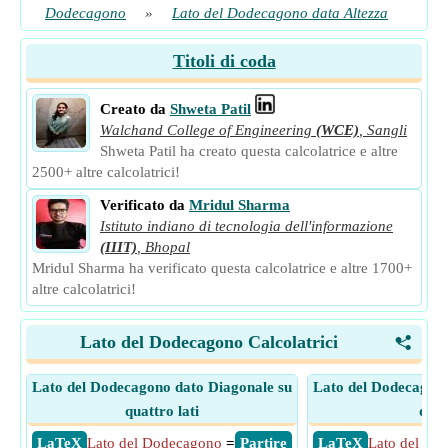
Dodecagono
»
Lato del Dodecagono data Altezza
Titoli di coda
Creato da
Shweta Patil
Walchand College of Engineering
(WCE)
,
Sangli
Shweta Patil ha creato questa calcolatrice e altre
2500+ altre calcolatrici!
Verificato da
Mridul Sharma
Istituto indiano di tecnologia dell'informazione
(IIIT)
,
Bhopal
Mridul Sharma ha verificato questa calcolatrice e altre 1700+
altre calcolatrici!
Lato del Dodecagono Calcolatrici
<
Lato del Dodecagono dato Diagonale su
Lato del Dodecagono
quattro lati
due 
​ LaTeX
Lato del Dodecagono
=
​ Partire
​ LaTeX
Lato del Do