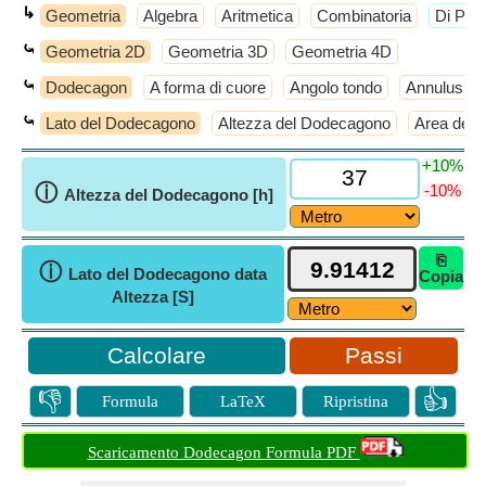
↳
Geometria
Algebra
Aritmetica
Combinatoria
​Di Più
⤿
Geometria 2D
Geometria 3D
Geometria 4D
⤿
Dodecagon
A forma di cuore
Angolo tondo
Annulus
⤿
Lato del Dodecagono
Altezza del Dodecagono
Area del
+10%
ⓘ
-10%
Altezza del Dodecagono [h]
⎘
ⓘ
Lato del Dodecagono data
Copia
Altezza [S]
Passi
👎
👍
Formula
LaTeX
Ripristina
Scaricamento Dodecagon Formula PDF