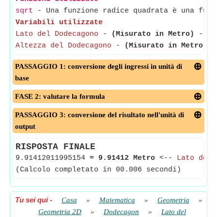
sqrt
- Una funzione radice quadrata è una funz
Variabili utilizzate
Lato del Dodecagono
-
(Misurato in Metro)
- Lat
Altezza del Dodecagono
-
(Misurato in Metro)
- 
PASSAGGIO 1: conversione degli ingressi in unità di
base
FASE 2: valutare la formula
PASSAGGIO 3: conversione del risultato nell'unità di
output
RISPOSTA FINALE
9.91412011995154
≈
9.91412 Metro
<--
Lato del 
(Calcolo completato in 00.006 secondi)
Tu sei qui
-
Casa
»
Matematica
»
Geometria
»
Geometria 2D
»
Dodecagon
»
Lato del