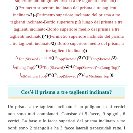
superiore più lungo del prisma a tre taglienti inclinato
)*
((
Perimetro superiore inclinato del prisma a tre taglienti
inclinato
/2)-(
Perimetro superiore inclinato del prisma a tre
taglienti inclinato
-
Bordo superiore più lungo del prisma a tre
taglienti inclinato
-
Bordo superiore medio del prisma a tre
taglienti inclinato
))*((
Perimetro superiore inclinato del prisma
a tre taglienti inclinato
/2)-
Bordo superiore medio del prisma a
tre taglienti inclinato
))
A
=
sqrt
((
P
/2)*((
P
/2)-
Top(Skewed)
Top(Skewed)
Top(Skewed)
l
)*((
P
/2)-(
P
-
l
-
e(Long Top)
Top(Skewed)
Top(Skewed)
e(Long Top)
l
))*((
P
/2)-
l
))
e(Medium Top)
Top(Skewed)
e(Medium Top)
Cos'è il prisma a tre taglienti inclinato?
Un prisma a tre taglienti inclinato è un poligono i cui vertici
non sono tutti complanari. Consiste di 5 facce, 9 spigoli, 6
vertici. La base e le facce superiori del prisma inclinato a tre
bordi sono 2 triangoli e ha 3 facce laterali trapezoidali rette. I