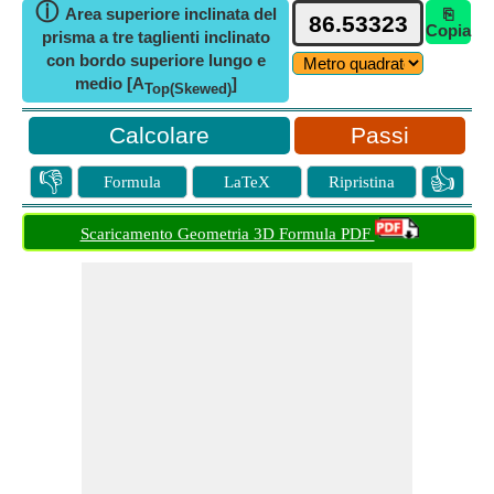
ⓘ
Area superiore inclinata del
⎘
Copia
prisma a tre taglienti inclinato
con bordo superiore lungo e
medio [A
]
Top(Skewed)
Passi
👎
👍
Formula
LaTeX
Ripristina
Scaricamento Geometria 3D Formula PDF