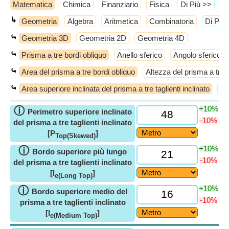
Matematica
Chimica
Finanziario
Fisica
​Di Più >>
↳
Geometria
Algebra
Aritmetica
Combinatoria
​Di Più
⤿
Geometria 3D
Geometria 2D
Geometria 4D
⤿
Prisma a tre bordi obliquo
Anello sferico
Angolo sferico
⤿
Area del prisma a tre bordi obliquo
Altezza del prisma a tre b
⤿
Area superiore inclinata del prisma a tre taglienti inclinato
An
+10%
ⓘ
Perimetro superiore inclinato
-10%
del prisma a tre taglienti inclinato
[P
]
Top(Skewed)
+10%
ⓘ
Bordo superiore più lungo
-10%
del prisma a tre taglienti inclinato
[l
]
e(Long Top)
+10%
ⓘ
Bordo superiore medio del
-10%
prisma a tre taglienti inclinato
[l
]
e(Medium Top)