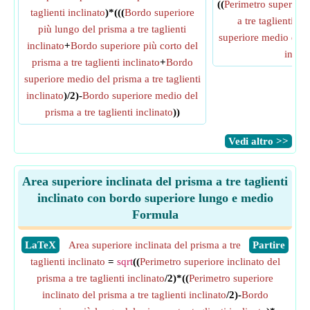
((
Perimetro superiore 
taglienti inclinato
)*(((
Bordo superiore
a tre taglienti in
più lungo del prisma a tre taglienti
superiore medio del p
inclinato
+
Bordo superiore più corto del
inclin
prisma a tre taglienti inclinato
+
Bordo
superiore medio del prisma a tre taglienti
inclinato
)/2)-
Bordo superiore medio del
prisma a tre taglienti inclinato
))
​Vedi altro >>
Area superiore inclinata del prisma a tre taglienti
inclinato con bordo superiore lungo e medio
Formula
​LaTeX
Area superiore inclinata del prisma a tre
​Partire
taglienti inclinato
=
sqrt
((
Perimetro superiore inclinato del
prisma a tre taglienti inclinato
/2)*((
Perimetro superiore
inclinato del prisma a tre taglienti inclinato
/2)-
Bordo