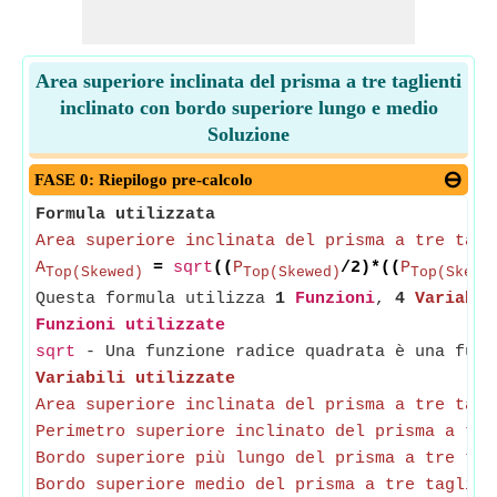
Area superiore inclinata del prisma a tre taglienti
inclinato con bordo superiore lungo e medio
Soluzione
FASE 0: Riepilogo pre-calcolo
Formula utilizzata
Area superiore inclinata del prisma a tre tagl
A
=
sqrt
((
P
/2)*((
P
Top(Skewed)
Top(Skewed)
Top(Skewe
Questa formula utilizza
1
Funzioni
,
4
Variabil
Funzioni utilizzate
sqrt
- Una funzione radice quadrata è una funz
Variabili utilizzate
Area superiore inclinata del prisma a tre tagl
Perimetro superiore inclinato del prisma a tre
Bordo superiore più lungo del prisma a tre tag
Bordo superiore medio del prisma a tre taglien