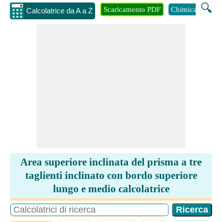
🔍
Scaricamento PDF
Chimica
Inge
Calcolatrice da A a Z
Area superiore inclinata del prisma a tre
taglienti inclinato con bordo superiore
lungo e medio calcolatrice