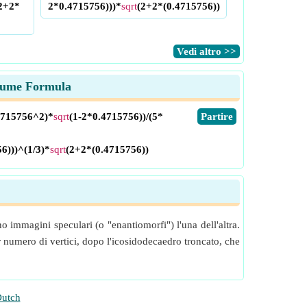
2+2*
2*0.4715756)))*
sqrt
(2+2*(0.4715756))
​Vedi altro >>
olume Formula
4715756^2)*
sqrt
(1-2*0.4715756))/(5*
​Partire
6)))^(1/3)*
sqrt
(2+2*(0.4715756))
immagini speculari (o "enantiomorfi") l'una dell'altra.
or numero di vertici, dopo l'icosidodecaedro troncato, che
utch