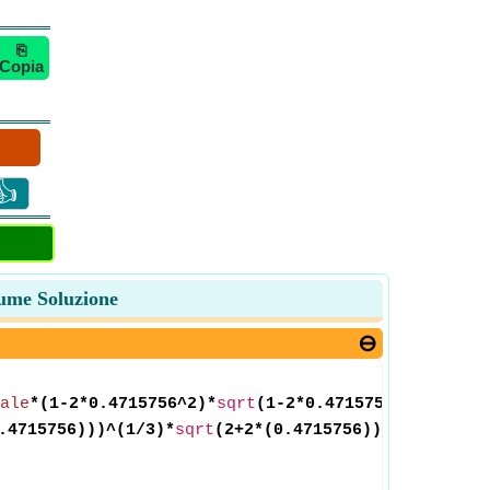
⎘
Copia
👍
lume Soluzione
ale
*(1-2*0.4715756^2)*
sqrt
(1-2*0.4715756))/(5*(1+
.4715756)))^(1/3)*
sqrt
(2+2*(0.4715756))