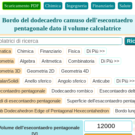
Scaricamento PDF
Chimica
Ingegneria
Finanziario
Salute
Bordo del dodecaedro camuso dell'esecontaedro
pentagonale dato il volume calcolatrice
atica
Chimica
Finanziario
Fisica
​Di Più >>
metria
Algebra
Aritmetica
Combinatoria
​Di Più >>
metria 3D
Geometria 2D
Geometria 4D
alanSolidi
Anello sferico
Angolo sferico
Anticube
​Di Più >>
contaedro pentagonale
Dodecaedro rombico
Esecontaedro delt
di di esecontaedro pentagonale
Superficie dell'esacontaedro pent
b Dodecahedron Edge of Pentagonal Hexecontahedron
Bordo lun
Volume dell'esecontaedro pentagonale
[V]