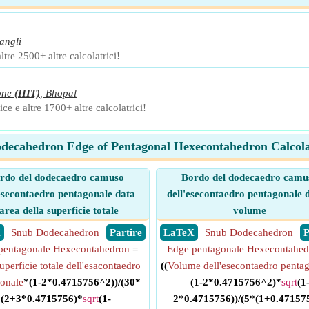
angli
ltre 2500+ altre calcolatrici!
one
(IIIT)
,
Bhopal
ce e altre 1700+ altre calcolatrici!
decahedron Edge of Pentagonal Hexecontahedron Calcola
rdo del dodecaedro camuso
Bordo del dodecaedro camu
'esecontaedro pentagonale data
dell'esecontaedro pentagonale d
'area della superficie totale
volume
X
Snub Dodecahedron
​ Partire
​ LaTeX
Snub Dodecahedron
​
pentagonale Hexecontahedron
=
Edge pentagonale Hexecontahed
uperficie totale dell'esacontaedro
((
Volume dell'esecontaedro penta
onale
*(1-2*0.4715756^2))/(30*
(1-2*0.4715756^2)*
sqrt
(1
(2+3*0.4715756)*
sqrt
(1-
2*0.4715756))/(5*(1+0.47157