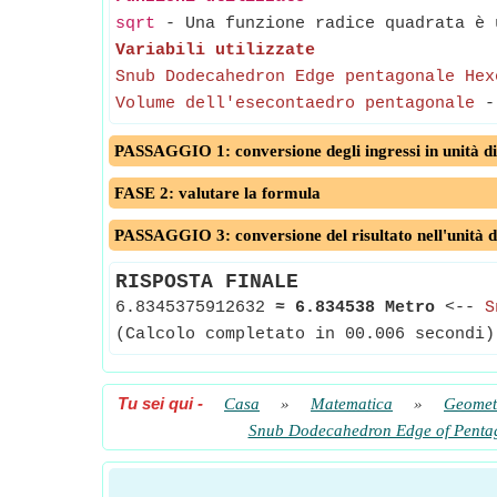
sqrt
- Una funzione radice quadrata è u
Variabili utilizzate
Snub Dodecahedron Edge pentagonale Hex
Volume dell'esecontaedro pentagonale
PASSAGGIO 1: conversione degli ingressi in unità di
FASE 2: valutare la formula
PASSAGGIO 3: conversione del risultato nell'unità d
RISPOSTA FINALE
6.8345375912632
≈
6.834538 Metro
<--
S
(Calcolo completato in 00.006 secondi)
Tu sei qui
-
Casa
»
Matematica
»
Geomet
Snub Dodecahedron Edge of Penta