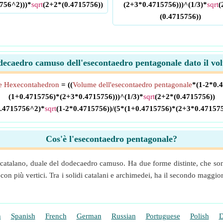
756^2)))*
sqrt
(2+2*(0.4715756))
(2+3*0.4715756)))^(1/3)*
sqrt
(
(0.4715756))
decaedro camuso dell'esecontaedro pentagonale dato il v
e Hexecontahedron
= ((
Volume dell'esecontaedro pentagonale
*(1-2*0.
(1+0.4715756)*(2+3*0.4715756)))^(1/3)*
sqrt
(2+2*(0.4715756))
0.4715756^2)*
sqrt
(1-2*0.4715756))/(5*(1+0.4715756)*(2+3*0.471575
Cos'è l'esecontaedro pentagonale?
catalano, duale del dodecaedro camuso. Ha due forme distinte, che sono 
o con più vertici. Tra i solidi catalani e archimedei, ha il secondo maggi
h
Spanish
French
German
Russian
Portuguese
Polish
D