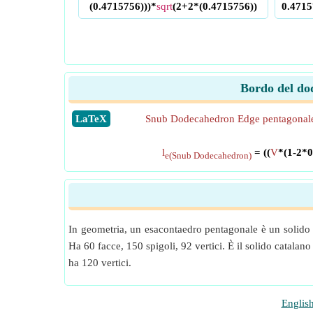
(0.4715756)))*
sqrt
(2+2*(0.4715756))
0.4715
Bordo del do
​LaTeX
Snub Dodecahedron Edge pentagonal
l
= ((
V
*(1-2*
e(Snub Dodecahedron)
In geometria, un esacontaedro pentagonale è un solido 
Ha 60 facce, 150 spigoli, 92 vertici. È il solido catalan
ha 120 vertici.
Englis