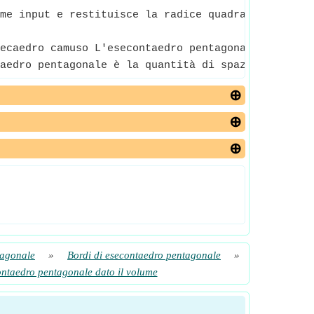
me input e restituisce la radice quadrata del nume
ecaedro camuso L'esecontaedro pentagonale è la lun
aedro pentagonale è la quantità di spazio tridimen
tagonale
»
Bordi di esecontaedro pentagonale
»
ntaedro pentagonale dato il volume