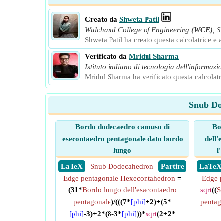
Creato da
Shweta Patil
Walchand College of Engineering
(WCE)
,
S
Shweta Patil ha creato questa calcolatrice e a
Verificato da
Mridul Sharma
Istituto indiano di tecnologia dell'informazi
Mridul Sharma ha verificato questa calcolatri
Snub Do
Bordo dodecaedro camuso di
Bo
esecontaedro pentagonale dato bordo
dell
lungo
l
​ LaTeX
Snub Dodecahedron
​ Partire
​ LaTe
Edge pentagonale Hexecontahedron
=
Edge 
(31*
Bordo lungo dell'esacontaedro
sqrt
((
S
pentagonale
)/(((7*
[phi]
+2)+(5*
pentag
[phi]
-3)+2*(8-3*
[phi]
))*
sqrt
(2+2*