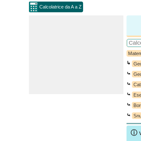
Calcolatrice da A a Z
Matem
↳
Geo
⤿
Geo
⤿
Cat
⤿
Ese
⤿
Bor
⤿
Snu
ⓘ