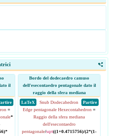
trici
<
so
Bordo del dodecaedro camuso
ato il
dell'esecontaedro pentagonale dato il
raggio della sfera mediana
 Partire
​ LaTeX
Snub Dodecahedron
​ Partire
ron
=
Edge pentagonale Hexecontahedron
=
gonale
*
Raggio della sfera mediana
-
dell'esecontaedro
56)*
pentagonale
/
sqrt
((1+0.4715756)/(2*(1-