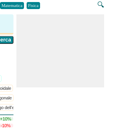
🔍
Matematica
Fisica
oidale
Hexakis Icosahedron
​Di Più >>
agonale
Volume di esecontaedro pentagonale
go dell'esacontaedro pentagonale
Lato corto dell'esecontaedro pen
+10%
-10%