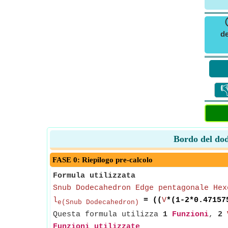
de

Bordo del dod
FASE 0: Riepilogo pre-calcolo
Formula utilizzata
Snub Dodecahedron Edge pentagonale Hex
l
= ((
V
*(1-2*0.47157
e(Snub Dodecahedron)
Questa formula utilizza
1
Funzioni
,
2
Funzioni utilizzate