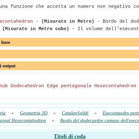
na funzione che accetta un numero non negativo co
econtahedron
-
(Misurato in Metro)
- Bordo del dod
-
(Misurato in Metro cubo)
- Il volume dell'esecont
 base
i output
nub Dodecahedron Edge pentagonale Hexecontahedron
ria
»
Geometria 3D
»
CatalanSolidi
»
Esecontaedro pen
gonal Hexecontahedron
»
Bordo del dodecaedro camuso dell'eseco
Titoli di coda