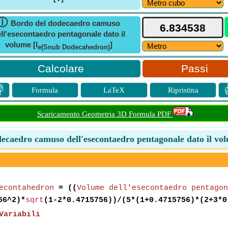
ⓘ
Bordo del dodecaedro camuso
ll'esecontaedro pentagonale dato il
volume [l
]
e(Snub Dodecahedron)
Passi

Formula
LaTeX
Ripristina
Scaricamento Geometria 3D Formula PDF
ecaedro camuso dell'esecontaedro pentagonale dato il vo
econtahedron
= ((
Volume dell'esecontaedro pentagon
56^2)*
sqrt
(1-2*0.4715756))/(5*(1+0.4715756)*(2+3*0
Variabili