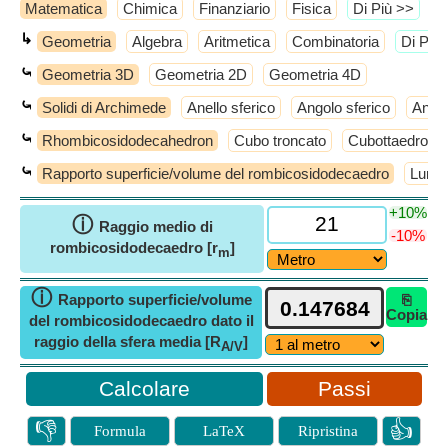
Matematica
Chimica
Finanziario
Fisica
​Di Più >>
↳
Geometria
Algebra
Aritmetica
Combinatoria
​Di Più
⤿
Geometria 3D
Geometria 2D
Geometria 4D
⤿
Solidi di Archimede
Anello sferico
Angolo sferico
Antic
⤿
Rhombicosidodecahedron
Cubo troncato
Cubottaedro tr
⤿
Rapporto superficie/volume del rombicosidodecaedro
Lungh
+10%
ⓘ
Raggio medio di
-10%
rombicosidodecaedro [r
]
m
ⓘ
Rapporto superficie/volume
⎘
Copia
del rombicosidodecaedro dato il
raggio della sfera media [R
]
A/V
Passi
👎
👍
Formula
LaTeX
Ripristina