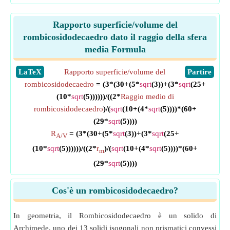
Rapporto superficie/volume del
rombicosidodecaedro dato il raggio della sfera
media Formula
​LaTeX
Rapporto superficie/volume del
​Partire
rombicosidodecaedro
= (3*(30+(5*
sqrt
(3))+(3*
sqrt
(25+
(10*
sqrt
(5))))))/((2*
Raggio medio di
rombicosidodecaedro
)/(
sqrt
(10+(4*
sqrt
(5))))*(60+
(29*
sqrt
(5))))
R
= (3*(30+(5*
sqrt
(3))+(3*
sqrt
(25+
A/V
(10*
sqrt
(5))))))/((2*
r
)/(
sqrt
(10+(4*
sqrt
(5))))*(60+
m
(29*
sqrt
(5))))
Cos'è un rombicosidodecaedro?
In geometria, il Rombicosidodecaedro è un solido di
Archimede, uno dei 13 solidi isogonali non prismatici convessi