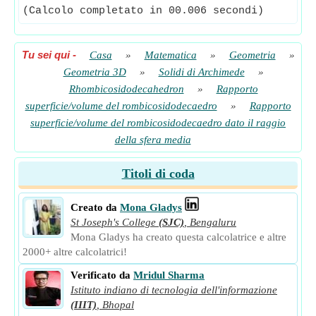
(Calcolo completato in 00.006 secondi)
Tu sei qui
-
Casa
»
Matematica
»
Geometria
»
Geometria 3D
»
Solidi di Archimede
»
Rhombicosidodecahedron
»
Rapporto
superficie/volume del rombicosidodecaedro
»
Rapporto
superficie/volume del rombicosidodecaedro dato il raggio
della sfera media
Titoli di coda
Creato da
Mona Gladys
St Joseph's College
(SJC)
,
Bengaluru
Mona Gladys ha creato questa calcolatrice e altre
2000+ altre calcolatrici!
Verificato da
Mridul Sharma
Istituto indiano di tecnologia dell'informazione
(IIIT)
,
Bhopal