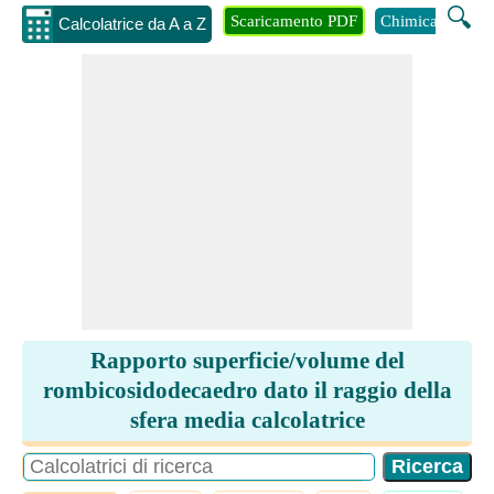
🔍
Scaricamento PDF
Chimica
Inge
Calcolatrice da A a Z
Rapporto superficie/volume del
rombicosidodecaedro dato il raggio della
sfera media calcolatrice