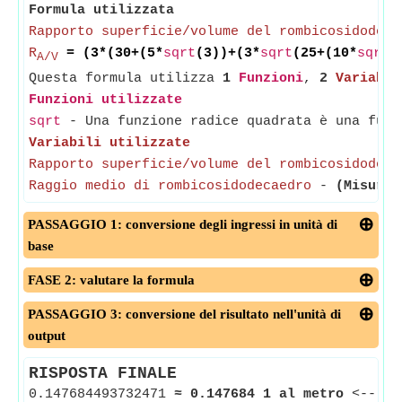
Formula utilizzata
Rapporto superficie/volume del rombicosidodeca
R
= (3*(30+(5*
sqrt
(3))+(3*
sqrt
(25+(10*
sqrt
(
A/V
Questa formula utilizza
1
Funzioni
,
2
Variabil
Funzioni utilizzate
sqrt
- Una funzione radice quadrata è una funz
Variabili utilizzate
Rapporto superficie/volume del rombicosidodeca
Raggio medio di rombicosidodecaedro
-
(Misurat
PASSAGGIO 1: conversione degli ingressi in unità di
base
FASE 2: valutare la formula
PASSAGGIO 3: conversione del risultato nell'unità di
output
RISPOSTA FINALE
0.147684493732471
≈
0.147684 1 al metro
<--
Ra