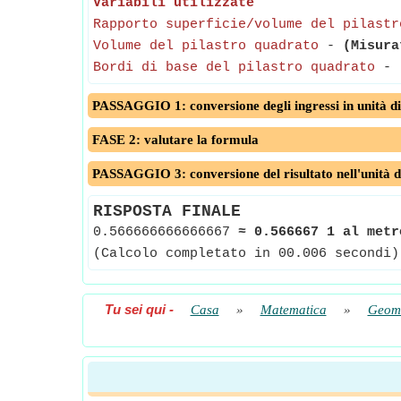
Variabili utilizzate
Rapporto superficie/volume del pilastr
Volume del pilastro quadrato
-
(Misura
Bordi di base del pilastro quadrato
-
PASSAGGIO 1: conversione degli ingressi in unità di
FASE 2: valutare la formula
PASSAGGIO 3: conversione del risultato nell'unità d
RISPOSTA FINALE
0.566666666666667
≈
0.566667 1 al metr
(Calcolo completato in 00.006 secondi)
Tu sei qui
-
Casa
»
Matematica
»
Geome