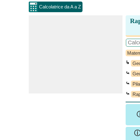
Calcolatrice da A a Z
Rap
Matem
↳
Geo
⤿
Geo
⤿
Pil
⤿
Rap