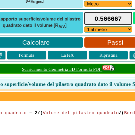
[B
]
Edges
apporto superficie/volume del pilastro
quadrato dato il volume [R
]
A/V
Passi

Formula
LaTeX
Ripristina
Scaricamento Geometria 3D Formula PDF
 superficie/volume del pilastro quadrato dato il volume 
o quadrato
= 2/(
Volume del pilastro quadrato
/(
Bord