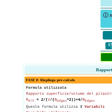
ⓘ
R

Rapporto
FASE 0: Riepilogo pre-calcolo
Formula utilizzata
Rapporto superficie/volume del pilastr
R
= 2/(
V
/(
B
^2))+4/
B
A/V
Edges
Edges
Questa formula utilizza
3
Variabili