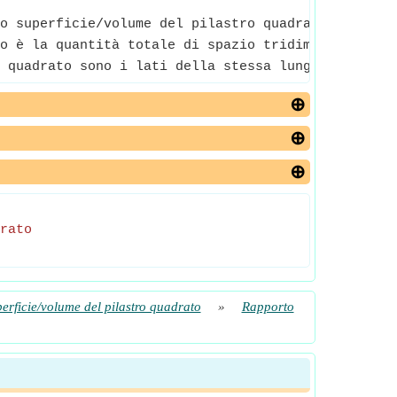
o superficie/volume del pilastro quadrato è la fra
o è la quantità totale di spazio tridimensionale r
 quadrato sono i lati della stessa lunghezza che s
rato
erficie/volume del pilastro quadrato
»
Rapporto