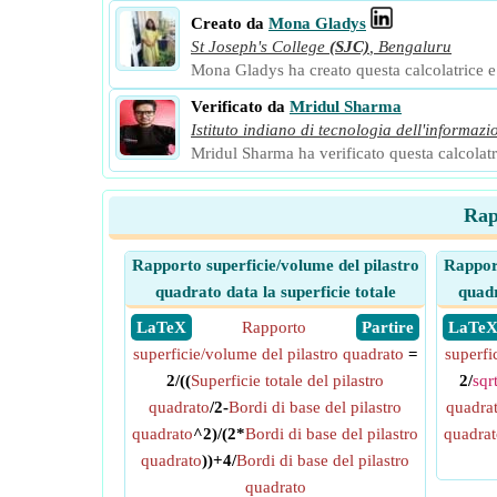
Creato da
Mona Gladys
St Joseph's College
(SJC)
,
Bengaluru
Mona Gladys ha creato questa calcolatrice e a
Verificato da
Mridul Sharma
Istituto indiano di tecnologia dell'informazi
Mridul Sharma ha verificato questa calcolatri
Rap
Rapporto superficie/volume del pilastro
Rapport
quadrato data la superficie totale
quadr
​ LaTeX
Rapporto
​ Partire
​ LaTe
superficie/volume del pilastro quadrato
=
superfi
2/((
Superficie totale del pilastro
2/
sqr
quadrato
/2-
Bordi di base del pilastro
quadra
quadrato
^2)/(2*
Bordi di base del pilastro
quadrat
quadrato
))+4/
Bordi di base del pilastro
quadrato