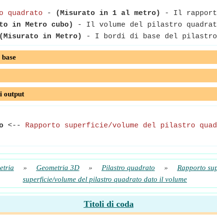
o quadrato
-
(Misurato in 1 al metro)
- Il rapport
to in Metro cubo)
- Il volume del pilastro quadrat
(Misurato in Metro)
- I bordi di base del pilastro
 base
i output
o
<--
Rapporto superficie/volume del pilastro quad
tria
»
Geometria 3D
»
Pilastro quadrato
»
Rapporto sup
superficie/volume del pilastro quadrato dato il volume
Titoli di coda