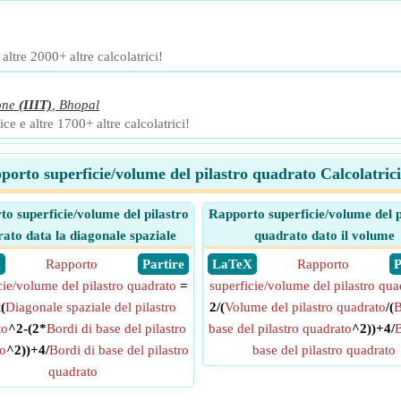
ltre 2000+ altre calcolatrici!
one
(IIIT)
,
Bhopal
ce e altre 1700+ altre calcolatrici!
porto superficie/volume del pilastro quadrato Calcolatrici
o superficie/volume del pilastro
Rapporto superficie/volume del p
ato data la diagonale spaziale
quadrato dato il volume
X
Rapporto
​ Partire
​ LaTeX
Rapporto
​
cie/volume del pilastro quadrato
=
superficie/volume del pilastro qua
t
(
Diagonale spaziale del pilastro
2/(
Volume del pilastro quadrato
/(
B
to
^2-(2*
Bordi di base del pilastro
base del pilastro quadrato
^2))+4/
B
o
^2))+4/
Bordi di base del pilastro
base del pilastro quadrato
quadrato