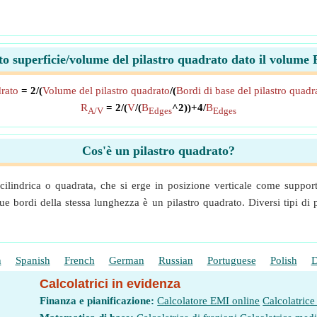
o superficie/volume del pilastro quadrato dato il volume
rato
= 2/(
Volume del pilastro quadrato
/(
Bordi di base del pilastro quadr
R
= 2/(
V
/(
B
^2))+4/
B
A/V
Edges
Edges
Cos'è un pilastro quadrato?
 cilindrica o quadrata, che si erge in posizione verticale come support
ue bordi della stessa lunghezza è un pilastro quadrato. Diversi tipi di 
h
Spanish
French
German
Russian
Portuguese
Polish
D
Calcolatrici in evidenza
Finanza e pianificazione:
Calcolatore EMI online
Calcolatrice