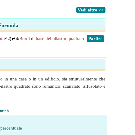
​Vedi altro >>
 Formula
ato
^2))+4/
Bordi di base del pilastro quadrato
​Partire
o in una casa o in un edificio, sia strutturalmente che
pilastro quadrato sono romanico, scanalato, affusolato e
utch
 percentuale