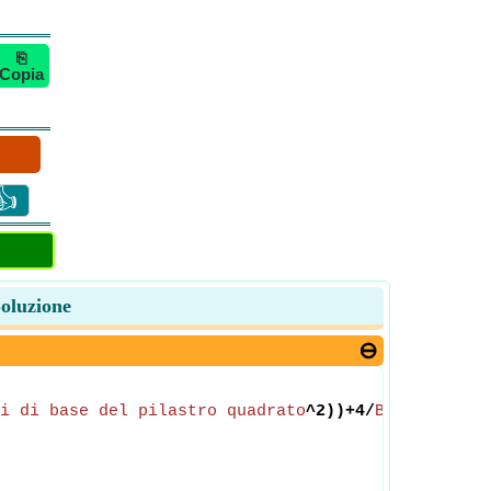
⎘
Copia
👍
Soluzione
i di base del pilastro quadrato
^2))+4/
Bordi di ba