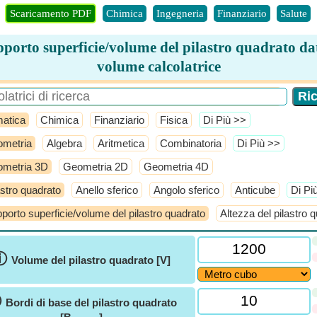
Scaricamento PDF
Chimica
Ingegneria
Finanziario
Salute
porto superficie/volume del pilastro quadrato dat
volume calcolatrice
atica
Chimica
Finanziario
Fisica
​Di Più >>
metria
Algebra
Aritmetica
Combinatoria
​Di Più >>
metria 3D
Geometria 2D
Geometria 4D
astro quadrato
Anello sferico
Angolo sferico
Anticube
​Di Pi
porto superficie/volume del pilastro quadrato
Altezza del pilastro 
ⓘ
Volume del pilastro quadrato [V]
ⓘ
Bordi di base del pilastro quadrato