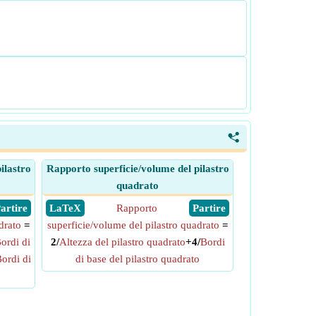
<
ilastro
Rapporto superficie/volume del pilastro
quadrato
 Partire
​ LaTeX
Rapporto
​ Partire
drato
=
superficie/volume del pilastro quadrato
=
ordi di
2/
Altezza del pilastro quadrato
+4/
Bordi
ordi di
di base del pilastro quadrato