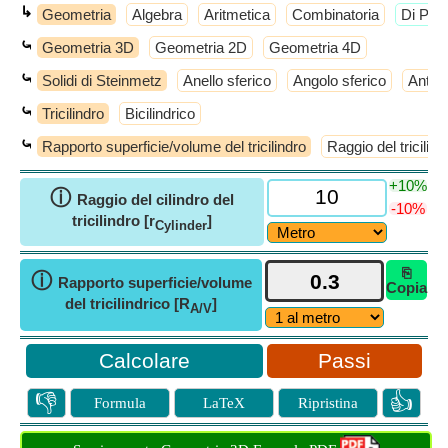
↳
Geometria
Algebra
Aritmetica
Combinatoria
​Di Più
⤿
Geometria 3D
Geometria 2D
Geometria 4D
⤿
Solidi di Steinmetz
Anello sferico
Angolo sferico
Antic
⤿
Tricilindro
Bicilindrico
⤿
Rapporto superficie/volume del tricilindro
Raggio del tricilind
+10%
ⓘ
Raggio del cilindro del
-10%
tricilindro [r
]
Cylinder
⎘
ⓘ
Rapporto superficie/volume
Copia
del tricilindrico [R
]
A/V
Passi
👎
👍
Formula
LaTeX
Ripristina