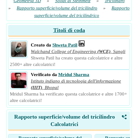
Geometria 3D
»
Solidi di Steinmetz
»
Tricilindro
»
Rapporto superficie/volume del tricilindro
»
Rapporto
superficie/volume del tricilindrico
Titoli di coda
Creato da
Shweta Patil
Walchand College of Engineering
(WCE)
,
Sangli
Shweta Patil ha creato questa calcolatrice e altre
2500+ altre calcolatrici!
Verificato da
Mridul Sharma
Istituto indiano di tecnologia dell'informazione
(IIIT)
,
Bhopal
Mridul Sharma ha verificato questa calcolatrice e altre 1700+
altre calcolatrici!
Rapporto superficie/volume del tricilindro
<
Calcolatrici