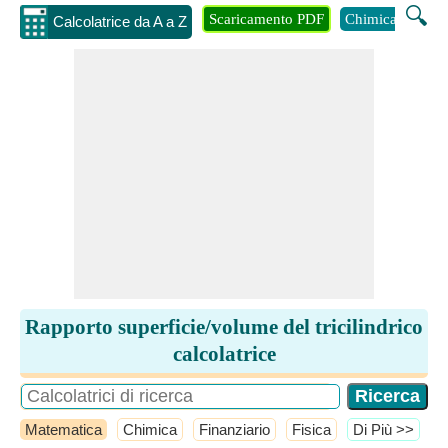
🔍
Scaricamento PDF
Chimica
Inge
Calcolatrice da A a Z
Rapporto superficie/volume del tricilindrico
calcolatrice
Matematica
Chimica
Finanziario
Fisica
​Di Più >>