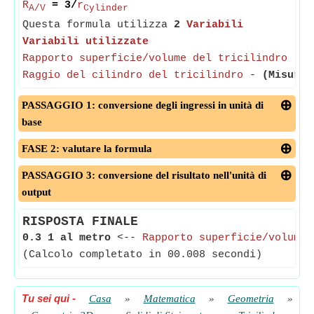
R
= 3/
r
A/V
Cylinder
Questa formula utilizza
2
Variabili
Variabili utilizzate
Rapporto superficie/volume del tricilindro
-
(
Raggio del cilindro del tricilindro
-
(Misurat
PASSAGGIO 1: conversione degli ingressi in unità di
base
FASE 2: valutare la formula
PASSAGGIO 3: conversione del risultato nell'unità di
output
RISPOSTA FINALE
0.3 1 al metro
<--
Rapporto superficie/volume 
(Calcolo completato in 00.008 secondi)
Tu sei qui
-
Casa
»
Matematica
»
Geometria
»