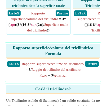
Rapporto superficie/volume del
Rapporto superf
tricilindro data la superficie totale
Tricilindro d
​ LaTeX
Rapporto
​ Partire
​ LaTeX
Rapp
superficie/volume del tricilindro
= 3*
superficie/volume de
(
sqrt
((3*(16-8*
sqrt
(2)))/
Superficie totale
(((16-8*
sqrt
(2)
del tricilindro
))
Tricilindr
Rapporto superficie/volume del tricilindrico
Formula
​LaTeX
Rapporto superficie/volume del tricilindro
​Partire
= 3/
Raggio del cilindro del tricilindro
R
= 3/
r
A/V
Cylinder
Cos'è il tricilindro?
Un Tricilindro (solido di Steinmetz) è un solido costituito da tre