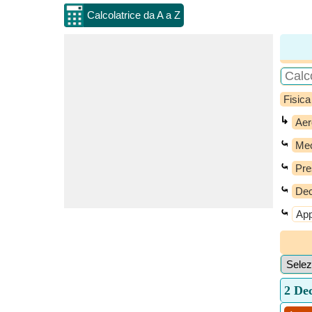
Calcolatrice da A a Z
Fisica
↳
Aer
⤿
Mec
⤿
Pre
⤿
Dec
⤿
Ap
2 Dec