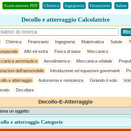
Scaricamento PDF
Chimica
Ingegneria
Finanziario
Salute
Decollo e atterraggio Calcolatrice
Chimica
Finanziario
Ingegneria
Matematica
Salute
T
ospaziale
Altri ed extra
Fisica di base
Meccanico
canica aeronautica
Aerodinamica
Meccanica orbitale
Propul
stazioni dell'aeromobile
Introduzione ed equazioni governanti
Pr
ollo e atterraggio
Autonomia e resistenza
Girando il volo
Vol
prodo
Decollare
Decollo-E-Atterraggio
ollo e atterraggio Categorie