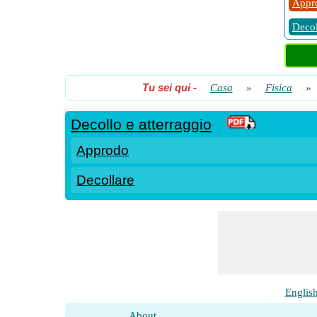
Appr
Decol
Tu sei qui
-
Casa
»
Fisica
»
Decollo e atterraggio
Approdo
Decollare
Englis
About