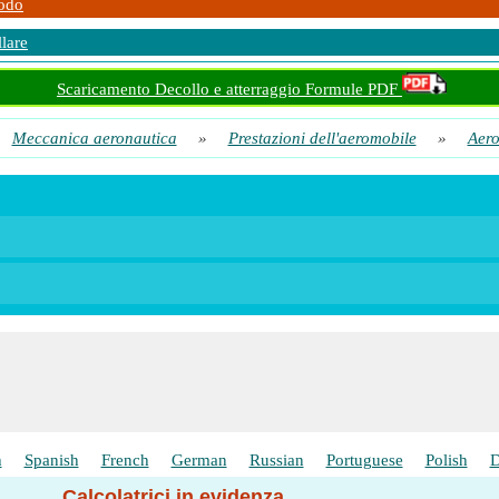
odo
lare
Scaricamento Decollo e atterraggio Formule PDF
Meccanica aeronautica
»
Prestazioni dell'aeromobile
»
Aero
h
Spanish
French
German
Russian
Portuguese
Polish
D
Calcolatrici in evidenza