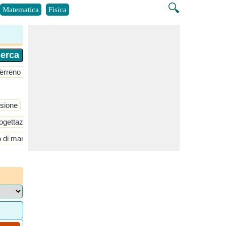
🔍
Matematica
Fisica
erreno di gioco
sione
ogettazione di aeromobili
Stabilità e controllo statici
o di manovra
Volo in arrampicata
Volo in planata
Volo livellato