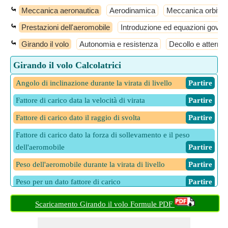
⤿
Meccanica aeronautica
Aerodinamica
Meccanica orbital
⤿
Prestazioni dell'aeromobile
Introduzione ed equazioni gover
⤿
Girando il volo
Autonomia e resistenza
Decollo e atterrag
Girando il volo Calcolatrici
Angolo di inclinazione durante la virata di livello
​ Partire
Fattore di carico data la velocità di virata
​ Partire
Fattore di carico dato il raggio di svolta
​ Partire
Fattore di carico dato la forza di sollevamento e il peso
dell'aeromobile
​ Partire
Peso dell'aeromobile durante la virata di livello
​ Partire
Peso per un dato fattore di carico
​ Partire
Raggio di sterzata
​ Partire
Scaricamento Girando il volo Formule PDF
Sollevamento per un dato fattore di carico
​ Partire