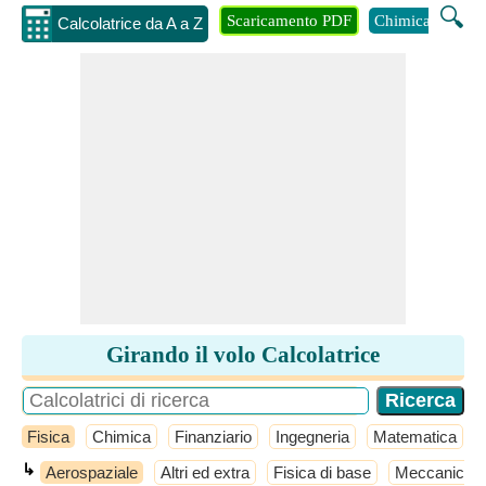
🔍
Scaricamento PDF
Chimica
Inge
Calcolatrice da A a Z
Girando il volo Calcolatrice
Fisica
Chimica
Finanziario
Ingegneria
Matematica
↳
Aerospaziale
Altri ed extra
Fisica di base
Meccanico