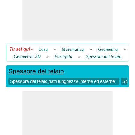
Tu sei qui
-
Casa
»
Matematica
»
Geometria
»
Geometria 2D
»
Portafoto
»
Spessore del telaio
Spessore del telaio
Spessore del telaio dato lunghezze interne ed esterne
Spesso