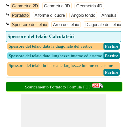
⤿
Geometria 2D
Geometria 3D
Geometria 4D
⤿
Portafoto
A forma di cuore
Angolo tondo
Annulus
An
⤿
Spessore del telaio
Area del telaio
Diagonale del telaio
Spessore del telaio Calcolatrici
Spessore del telaio data la diagonale del vertice
​ Partire
Spessore del telaio dato lunghezze interne ed esterne
​ Partire
Spessore del telaio in base alle larghezze interne ed esterne
​ Partire
Scaricamento Portafoto Formula PDF