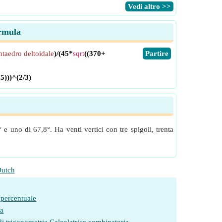
​Vedi altro >>
ormula
taedro deltoidale
)/(45*
sqrt
((370+
​Partire
25)))^(2/3)
 uno di 67,8°. Ha venti vertici con tre spigoli, trenta
utch
 percentuale
ia