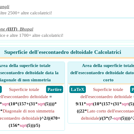
angli
ltre 2500+ altre calcolatrici!
one
(IIIT)
,
Bhopal
ce e altre 1700+ altre calcolatrici!
Superficie dell'esecontaedro deltoidale Calcolatrici
rea della superficie totale
Area della superficie total
esecontaedro deltoidale data la
dell'esecontaedro deltoidale dato 
iagonale di non simmetria
corto
X
Superficie totale
​ Partire
​ LaTeX
Superficie totale
​
ell'esecontaedro deltoidale
=
dell'esecontaedro deltoidale
*
sqrt
(10*(157+(31*
sqrt
(5))))*
9/11*
sqrt
(10*(157+(31*
sqrt
(5)
1*
Diagonale di non simmetria
((22*
Lato corto dell'eseconta
secontaedro deltoidale
)^2/((470+
deltoidale
)/(3*(7-
sqrt
(5))))^
(156*
sqrt
(5)))/5)