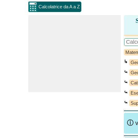
Calcolatrice da A a Z
Matem
↳
Geo
⤿
Geo
⤿
Cat
⤿
Ese
⤿
Sup
ⓘ
V