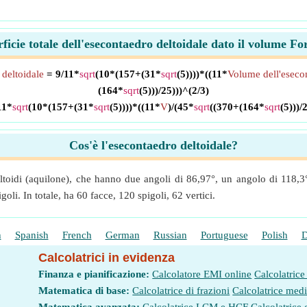
ficie totale dell'esecontaedro deltoidale dato il volume F
 deltoidale
= 9/11*
sqrt
(10*(157+(31*
sqrt
(5))))*((11*
Volume dell'esecon
(164*
sqrt
(5)))/25)))^(2/3)
11*
sqrt
(10*(157+(31*
sqrt
(5))))*((11*
V
)/(45*
sqrt
((370+(164*
sqrt
(5)))/
Cos'è l'esecontaedro deltoidale?
toidi (aquilone), che hanno due angoli di 86,97°, un angolo di 118,3° e
goli. In totale, ha 60 facce, 120 spigoli, 62 vertici.
h
Spanish
French
German
Russian
Portuguese
Polish
D
Calcolatrici in evidenza
Finanza e pianificazione:
Calcolatore EMI online
Calcolatrice
Matematica di base:
Calcolatrice di frazioni
Calcolatrice med