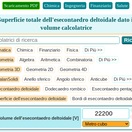
Scaricamento PDF
Chimica
Ingegneria
Finanziario
Salute
Superficie totale dell'esecontaedro deltoidale dato i
volume calcolatrice
atica
Chimica
Finanziario
Fisica
​Di Più >>
metria
Algebra
Aritmetica
Combinatoria
​Di Più >>
metria 3D
Geometria 2D
Geometria 4D
alanSolidi
Anello sferico
Angolo sferico
Anticube
​Di Più >>
contaedro deltoidale
Dodecaedro rombico
Esecontaedro penta
erficie dell'esecontaedro deltoidale
Bordi di esecontaedro deltoidal
olume dell'esecontaedro deltoidale [V]