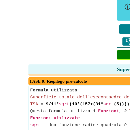

Super
FASE 0: Riepilogo pre-calcolo
Formula utilizzata
Superficie totale dell'esecontaedro de
TSA
= 9/11*
sqrt
(10*(157+(31*
sqrt
(5))))
Questa formula utilizza
1
Funzioni
,
2
Funzioni utilizzate
sqrt
- Una funzione radice quadrata è u