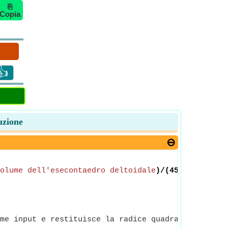
⎘
Copia
👍
uzione
olume dell'esecontaedro deltoidale
)/(45*
sqrt
((370
me input e restituisce la radice quadrata del nume