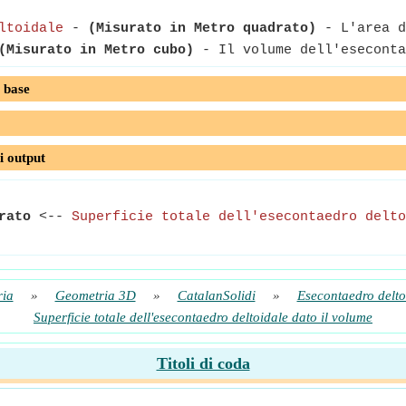
ltoidale
-
(Misurato in Metro quadrato)
- L'area d
(Misurato in Metro cubo)
- Il volume dell'eseconta
 base
i output
rato
<--
Superficie totale dell'esecontaedro delto
ia
»
Geometria 3D
»
CatalanSolidi
»
Esecontaedro delto
Superficie totale dell'esecontaedro deltoidale dato il volume
Titoli di coda