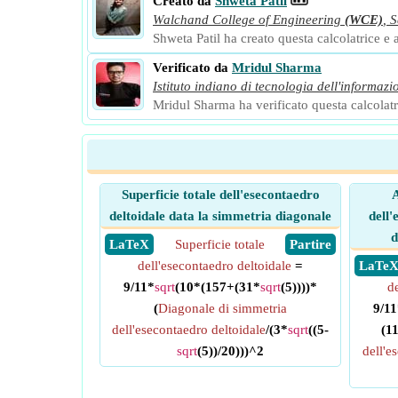
Creato da
Shweta Patil
Walchand College of Engineering
(WCE)
,
S
Shweta Patil ha creato questa calcolatrice e a
Verificato da
Mridul Sharma
Istituto indiano di tecnologia dell'informazi
Mridul Sharma ha verificato questa calcolatri
Superficie totale dell'esecontaedro
A
deltoidale data la simmetria diagonale
dell'
d
​ LaTeX
Superficie totale
​ Partire
dell'esecontaedro deltoidale
=
​ LaTe
9/11*
sqrt
(10*(157+(31*
sqrt
(5))))*
d
(
Diagonale di simmetria
9/11
dell'esecontaedro deltoidale
/(3*
sqrt
((5-
(1
sqrt
(5))/20)))^2
dell'e