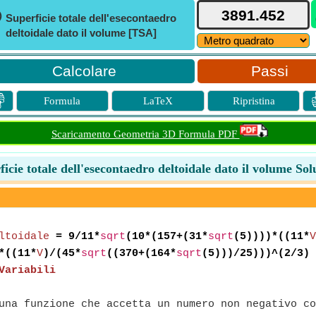
ⓘ
Superficie totale dell'esecontaedro
deltoidale dato il volume [TSA]
Passi

Formula
LaTeX
Ripristina
Scaricamento Geometria 3D Formula PDF
ficie totale dell'esecontaedro deltoidale dato il volume Sol
ltoidale
= 9/11*
sqrt
(10*(157+(31*
sqrt
(5))))*((11*
V
*((11*
V
)/(45*
sqrt
((370+(164*
sqrt
(5)))/25)))^(2/3)
Variabili
na funzione che accetta un numero non negativo co