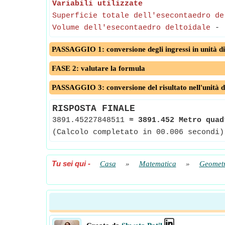
Variabili utilizzate
Superficie totale dell'esecontaedro de
Volume dell'esecontaedro deltoidale
-
PASSAGGIO 1: conversione degli ingressi in unità di
FASE 2: valutare la formula
PASSAGGIO 3: conversione del risultato nell'unità d
RISPOSTA FINALE
3891.45227848511
≈
3891.452 Metro quad
(Calcolo completato in 00.006 secondi)
Tu sei qui
-
Casa
»
Matematica
»
Geometr