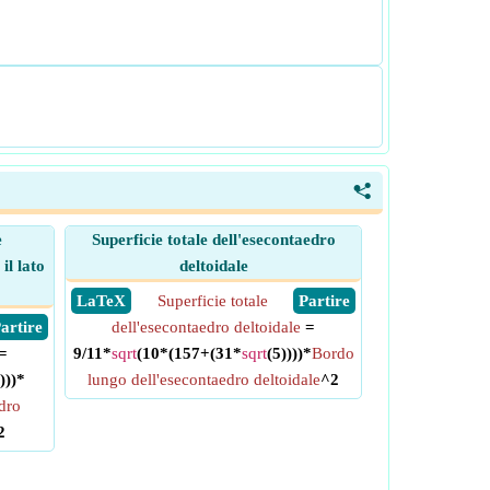
<
e
Superficie totale dell'esecontaedro
il lato
deltoidale
​ LaTeX
Superficie totale
​ Partire
 Partire
dell'esecontaedro deltoidale
=
=
9/11*
sqrt
(10*(157+(31*
sqrt
(5))))*
Bordo
)))*
lungo dell'esecontaedro deltoidale
^2
edro
2