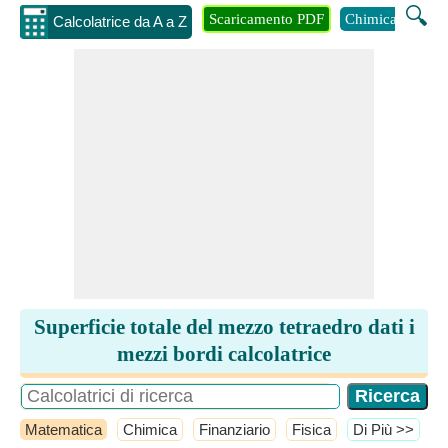
🔍
Scaricamento PDF
Chimica
Inge
Calcolatrice da A a Z
Superficie totale del mezzo tetraedro dati i
mezzi bordi calcolatrice
Matematica
Chimica
Finanziario
Fisica
​Di Più >>