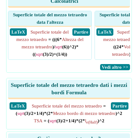
Calcolatrici
Superficie totale del mezzo tetraedro
Superficie totale d
data l'altezza
dato il
​ LaTeX
Superficie totale del
​ Partire
​ LaTeX
Superficie 
mezzo tetraedro
= (((6*
Altezza del
mezzo tetraedro
=
mezzo tetraedro
)/
sqrt
(6))^2)*
((24*
Volume
((
sqrt
(3)/2)+(1/4))
tetraedro
)/(
sq
​Vedi altro >>
Superficie totale del mezzo tetraedro dati i mezzi
bordi Formula
​LaTeX
Superficie totale del mezzo tetraedro
=
​Partire
(
sqrt
(3)/2+1/4)*(2*
Mezzo bordo di mezzo tetraedro
)^2
TSA
= (
sqrt
(3)/2+1/4)*(2*
l
)^2
e(Half)