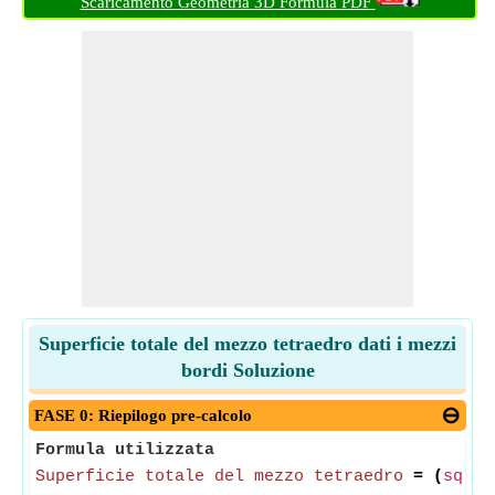
Scaricamento Geometria 3D Formula PDF
Superficie totale del mezzo tetraedro dati i mezzi
bordi Soluzione
FASE 0: Riepilogo pre-calcolo
Formula utilizzata
Superficie totale del mezzo tetraedro
= (
sqrt
(