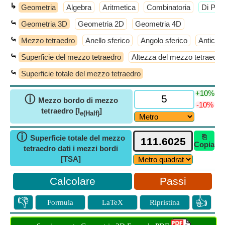
↳
Geometria
Algebra
Aritmetica
Combinatoria
​Di Più
⤿
Geometria 3D
Geometria 2D
Geometria 4D
⤿
Mezzo tetraedro
Anello sferico
Angolo sferico
Anticub
⤿
Superficie del mezzo tetraedro
Altezza del mezzo tetraedro
⤿
Superficie totale del mezzo tetraedro
+10%
ⓘ
Mezzo bordo di mezzo
-10%
tetraedro [l
]
e(Half)
ⓘ
⎘
Superficie totale del mezzo
Copia
tetraedro dati i mezzi bordi
[TSA]
Passi
👎
👍
Formula
LaTeX
Ripristina