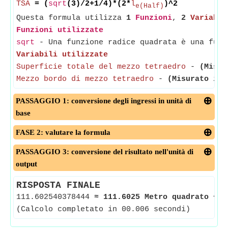
TSA
= (
sqrt
(3)/2+1/4)*(2*
l
)^2
e(Half)
Questa formula utilizza
1
Funzioni
,
2
Variabil
Funzioni utilizzate
sqrt
- Una funzione radice quadrata è una funz
Variabili utilizzate
Superficie totale del mezzo tetraedro
-
(Misur
Mezzo bordo di mezzo tetraedro
-
(Misurato in 
PASSAGGIO 1: conversione degli ingressi in unità di
base
FASE 2: valutare la formula
PASSAGGIO 3: conversione del risultato nell'unità di
output
RISPOSTA FINALE
111.602540378444
≈
111.6025 Metro quadrato
<-
(Calcolo completato in 00.006 secondi)