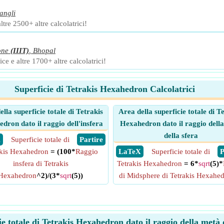
angli
ltre 2500+ altre calcolatrici!
one
(IIIT)
,
Bhopal
ce e altre 1700+ altre calcolatrici!
Superficie di Tetrakis Hexahedron Calcolatrici
lla superficie totale di Tetrakis
Area della superficie totale di T
dron dato il raggio dell'insfera
Hexahedron dato il raggio dell
della sfera
X
Superficie totale di
​ Partire
akis Hexahedron
= (100*
Raggio
​ LaTeX
Superficie totale di
​
insfera di Tetrakis
Tetrakis Hexahedron
= 6*
sqrt
(5)*
Hexahedron
^2)/(3*
sqrt
(5))
di Midsphere di Tetrakis Hexahe
ie totale di Tetrakis Hexahedron dato il raggio della metà