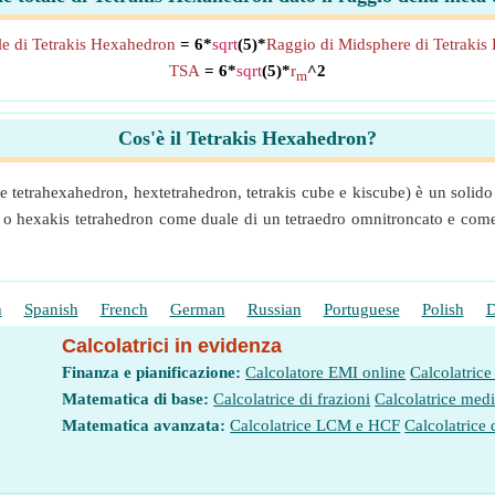
ale di Tetrakis Hexahedron
= 6*
sqrt
(5)*
Raggio di Midsphere di Tetrakis
TSA
= 6*
sqrt
(5)*
r
^2
m
Cos'è il Tetrakis Hexahedron?
etrahexahedron, hextetrahedron, tetrakis cube e kiscube) è un solido ca
 hexakis tetrahedron come duale di un tetraedro omnitroncato e come s
h
Spanish
French
German
Russian
Portuguese
Polish
D
Calcolatrici in evidenza
Finanza e pianificazione:
Calcolatore EMI online
Calcolatrice
Matematica di base:
Calcolatrice di frazioni
Calcolatrice med
Matematica avanzata:
Calcolatrice LCM e HCF
Calcolatrice 