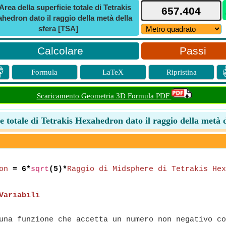
Area della superficie totale di Tetrakis
hedron dato il raggio della metà della
sfera [TSA]
Passi

Formula
LaTeX
Ripristina
Scaricamento Geometria 3D Formula PDF
e totale di Tetrakis Hexahedron dato il raggio della metà 
on
= 6*
sqrt
(5)*
Raggio di Midsphere di Tetrakis Hex
Variabili
na funzione che accetta un numero non negativo co