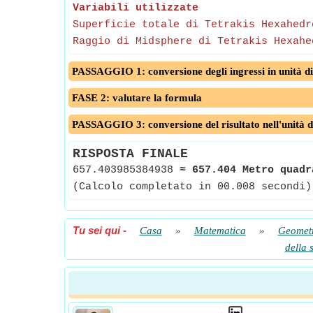
Variabili utilizzate
Superficie totale di Tetrakis Hexahedr
Raggio di Midsphere di Tetrakis Hexahe
PASSAGGIO 1: conversione degli ingressi in unità di
FASE 2: valutare la formula
PASSAGGIO 3: conversione del risultato nell'unità d
RISPOSTA FINALE
657.403985384938
≈
657.404 Metro quadr
(Calcolo completato in 00.008 secondi)
Tu sei qui
-
Casa
»
Matematica
»
Geomet
della 