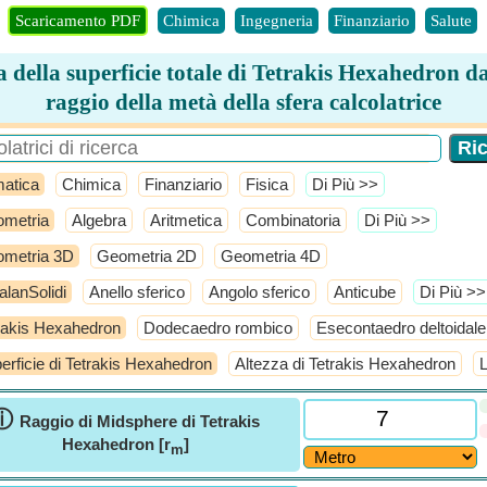
Scaricamento PDF
Chimica
Ingegneria
Finanziario
Salute
 della superficie totale di Tetrakis Hexahedron da
raggio della metà della sfera calcolatrice
atica
Chimica
Finanziario
Fisica
​Di Più >>
metria
Algebra
Aritmetica
Combinatoria
​Di Più >>
metria 3D
Geometria 2D
Geometria 4D
alanSolidi
Anello sferico
Angolo sferico
Anticube
​Di Più >>
rakis Hexahedron
Dodecaedro rombico
Esecontaedro deltoidale
erficie di Tetrakis Hexahedron
Altezza di Tetrakis Hexahedron
L
ⓘ
Raggio di Midsphere di Tetrakis
Hexahedron [r
]
m