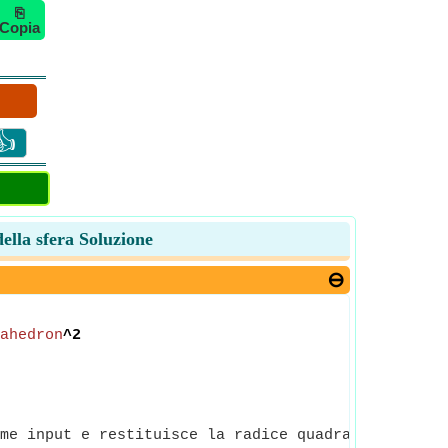
⎘
Copia
👍
della sfera Soluzione
ahedron
^2
me input e restituisce la radice quadrata del nume