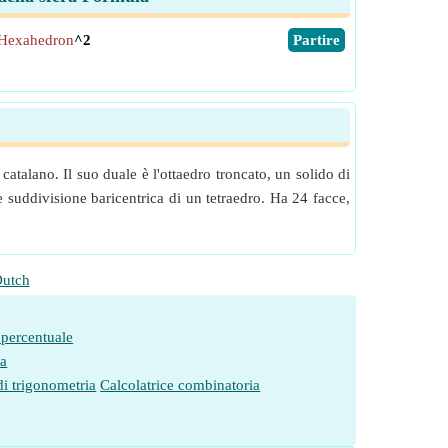
 Hexahedron
^2
​Partire
talano. Il suo duale è l'ottaedro troncato, un solido di
uddivisione baricentrica di un tetraedro. Ha 24 facce,
utch
 percentuale
ia
di trigonometria
Calcolatrice combinatoria