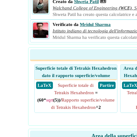
Creato da
Shweta Patil
Walchand College of Engineering
(WCE)
,
S
Shweta Patil ha creato questa calcolatrice e a
Verificato da
Mridul Sharma
Istituto indiano di tecnologia dell'informazi
Mridul Sharma ha verificato questa calcolatri
Superficie totale di Tetrakis Hexahedron
Area de
dato il rapporto superficie/volume
Hexahe
​ LaTeX
Superficie totale di
​ Partire
​ LaTe
Tetrakis Hexahedron
=
Tetr
(60*
sqrt
(5))/
Rapporto superficie/volume
di Tetrakis Hexahedron
^2
Area della superfic