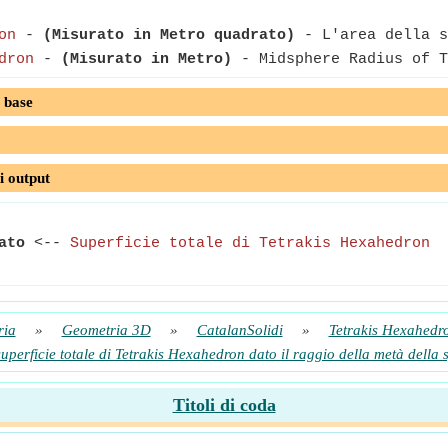
on
-
(Misurato in Metro quadrato)
- L'area della s
dron
-
(Misurato in Metro)
- Midsphere Radius of T
 base
i output
ato
<--
Superficie totale di Tetrakis Hexahedron
ria
»
Geometria 3D
»
CatalanSolidi
»
Tetrakis Hexahedr
superficie totale di Tetrakis Hexahedron dato il raggio della metà della 
Titoli di coda