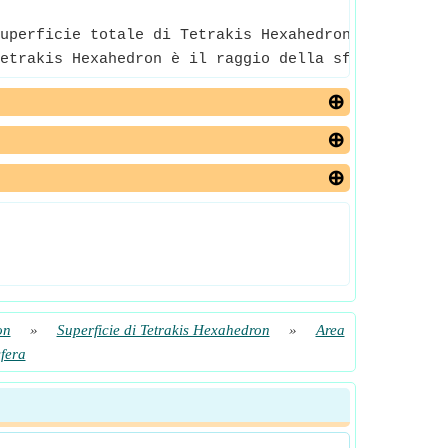
uperficie totale di Tetrakis Hexahedron è la quant
etrakis Hexahedron è il raggio della sfera per cui
on
»
Superficie di Tetrakis Hexahedron
»
Area
sfera