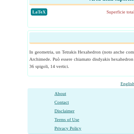
​LaTeX
Superficie tot
In geometria, un Tetrakis Hexahedron (noto anche come t
Archimede. Può essere chiamato disdyakis hexahedron o
36 spigoli, 14 vertici.
Englis
About
Contact
Disclaimer
Terms of Use
Privacy Policy