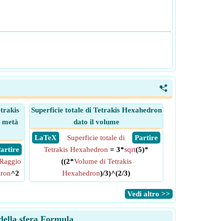
<
etrakis
Superficie totale di Tetrakis Hexahedron
a metà
dato il volume
​ LaTeX
Superficie totale di
​ Partire
 Partire
Tetrakis Hexahedron
= 3*
sqrt
(5)*
Raggio
((2*
Volume di Tetrakis
dron
^2
Hexahedron
)/3)^(2/3)
​Vedi altro >>
 della sfera Formula