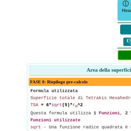
ⓘ
Hexa

Area della superfici
FASE 0: Riepilogo pre-calcolo
Formula utilizzata
Superficie totale di Tetrakis Hexahedr
TSA
= 6*
sqrt
(5)*
r
^2
m
Questa formula utilizza
1
Funzioni
,
2
Funzioni utilizzate
sqrt
- Una funzione radice quadrata è u