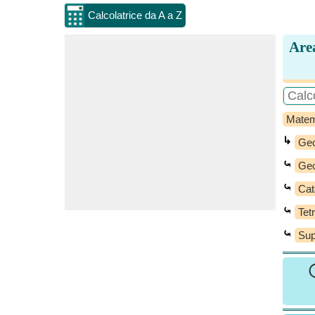
Calcolatrice da A a Z
Area
Matem
↳
Geo
⤿
Geo
⤿
Cat
⤿
Tet
⤿
Sup