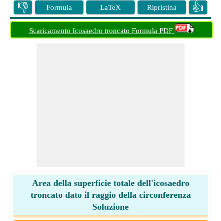
👎
👍
Formula
LaTeX
Ripristina
Scaricamento Icosaedro troncato Formula PDF
Area della superficie totale dell'icosaedro
troncato dato il raggio della circonferenza
Soluzione