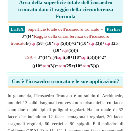
Area della superficie totale dell'icosaedro
troncato dato il raggio della circonferenza
Formula
​LaTeX
Superficie totale dell'icosaedro troncato
=
​Partire
3*((4*
Raggio della circonferenza dell'icosaedro
troncato
)/(
sqrt
(58+(18*
sqrt
(5)))))^2*((10*
sqrt
(3))+
sqrt
(25+
(10*
sqrt
(5))))
TSA
= 3*((4*
r
)/(
sqrt
(58+(18*
sqrt
(5)))))^2*
c
((10*
sqrt
(3))+
sqrt
(25+(10*
sqrt
(5))))
Cos'è l'icosaedro troncato e le sue applicazioni?
In geometria, l'Icosaedro Troncato è un solido di Archimede,
uno dei 13 solidi isogonali convessi non prismatici le cui facce
sono due o più tipi di poligoni regolari. Ha un totale di 32
facce che includono 12 facce pentagonali regolari, 20 facce
esagonali regolari, 60 vertici e 90 spigoli. È il poliedro di
Goldberg GPV(1,1) o {5 ,3}1,1, contenente facce pentagonali