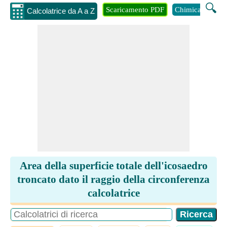
🔍
Scaricamento PDF
Chimica
Inge
Calcolatrice da A a Z
Area della superficie totale dell'icosaedro
troncato dato il raggio della circonferenza
calcolatrice