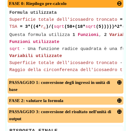
FASE 0: Riepilogo pre-calcolo
Formula utilizzata
Superficie totale dell'icosaedro troncato
= 3*
TSA
= 3*((4*
r
)/(
sqrt
(58+(18*
sqrt
(5)))))^2*((1
c
Questa formula utilizza
1
Funzioni
,
2
Variabil
Funzioni utilizzate
sqrt
- Una funzione radice quadrata è una funz
Variabili utilizzate
Superficie totale dell'icosaedro troncato
-
(M
Raggio della circonferenza dell'icosaedro tron
PASSAGGIO 1: conversione degli ingressi in unità di
base
FASE 2: valutare la formula
PASSAGGIO 3: conversione del risultato nell'unità di
output