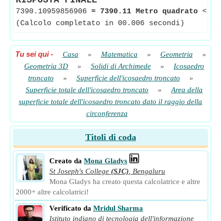
RISPOSTA FINALE
7390.10959856906
≈
7390.11 Metro quadrato
<--
(Calcolo completato in 00.006 secondi)
Tu sei qui
-
Casa
»
Matematica
»
Geometria
»
Geometria 3D
»
Solidi di Archimede
»
Icosaedro
troncato
»
Superficie dell'icosaedro troncato
»
Superficie totale dell'icosaedro troncato
»
Area della
superficie totale dell'icosaedro troncato dato il raggio della
circonferenza
Titoli di coda
Creato da
Mona Gladys
St Joseph's College
(SJC)
,
Bengaluru
Mona Gladys ha creato questa calcolatrice e altre
2000+ altre calcolatrici!
Verificato da
Mridul Sharma
Istituto indiano di tecnologia dell'informazione