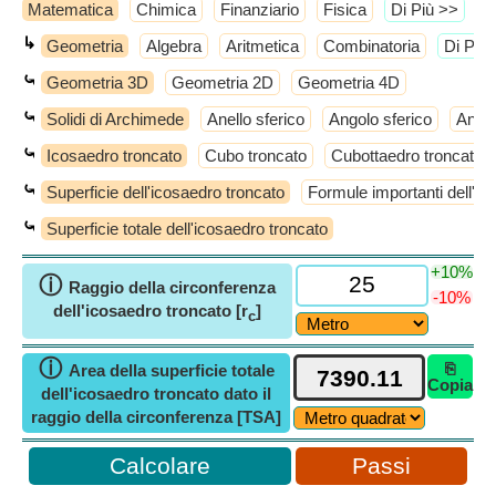
Matematica
Chimica
Finanziario
Fisica
​Di Più >>
↳
Geometria
Algebra
Aritmetica
Combinatoria
​Di Più
⤿
Geometria 3D
Geometria 2D
Geometria 4D
⤿
Solidi di Archimede
Anello sferico
Angolo sferico
Antic
⤿
Icosaedro troncato
Cubo troncato
Cubottaedro troncato
⤿
Superficie dell'icosaedro troncato
Formule importanti dell'ic
⤿
Superficie totale dell'icosaedro troncato
+10%
ⓘ
Raggio della circonferenza
-10%
dell'icosaedro troncato [r
]
c
ⓘ
⎘
Area della superficie totale
Copia
dell'icosaedro troncato dato il
raggio della circonferenza [TSA]
Passi