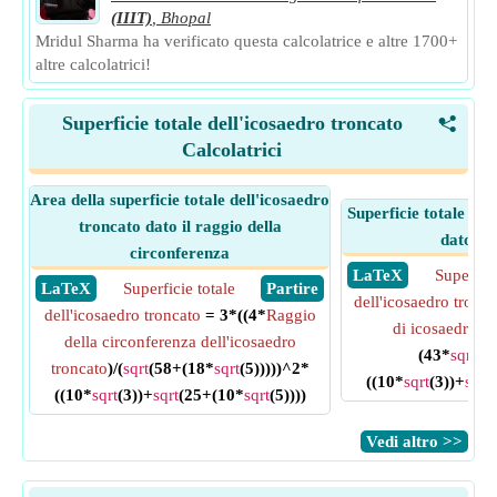
(IIIT)
,
Bhopal
Mridul Sharma ha verificato questa calcolatrice e altre 1700+
altre calcolatrici!
Superficie totale dell'icosaedro troncato
<
Calcolatrici
Area della superficie totale dell'icosaedro
Superficie totale del
troncato dato il raggio della
dato il
circonferenza
​ LaTeX
Superfici
​ LaTeX
Superficie totale
​ Partire
dell'icosaedro tronca
dell'icosaedro troncato
= 3*((4*
Raggio
di icosaedro tr
della circonferenza dell'icosaedro
(43*
sqrt
(5)
troncato
)/(
sqrt
(58+(18*
sqrt
(5)))))^2*
((10*
sqrt
(3))+
sqrt
((10*
sqrt
(3))+
sqrt
(25+(10*
sqrt
(5))))
​Vedi altro >>