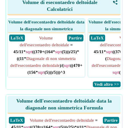
Volume di esecontaedro deltoidale
<
Calcolatrici
Volume dell'esecontaedro deltoidale data
Volume dell'eseconta
la diagonale non simmetrica
la simmetri
​ LaTeX
Volume
​ Partire
​ LaTeX
Vol
dell'esecontaedro deltoidale
=
dell'esecontaed
45/11*
sqrt
((370+(164*
sqrt
(5)))/25)*
45/11*
sqrt
((370+(
((11*
Diagonale di non simmetria
(
Diagonale d
dell'esecontaedro deltoidale
)/(
sqrt
((470+
dell'esecontaedro de
(156*
sqrt
(5)))/5)))^3
sqrt
(5))
​Vedi altro >>
Volume dell'esecontaedro deltoidale data la
diagonale non simmetrica Formula
​LaTeX
Volume dell'esecontaedro deltoidale
=
​Partire
45/11*
sqrt
((370+(164*
sqrt
(5)))/25)*((11*
Diagonale di non