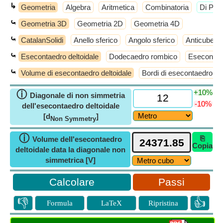
↳
Geometria
Algebra
Aritmetica
Combinatoria
​Di Più
⤿
Geometria 3D
Geometria 2D
Geometria 4D
⤿
CatalanSolidi
Anello sferico
Angolo sferico
Anticube
⤿
Esecontaedro deltoidale
Dodecaedro rombico
Esecontae
⤿
Volume di esecontaedro deltoidale
Bordi di esecontaedro del
+10%
ⓘ
Diagonale di non simmetria
-10%
dell'esecontaedro deltoidale
[d
]
Non Symmetry
ⓘ
⎘
Volume dell'esecontaedro
Copia
deltoidale data la diagonale non
simmetrica [V]
Passi
👎
👍
Formula
LaTeX
Ripristina