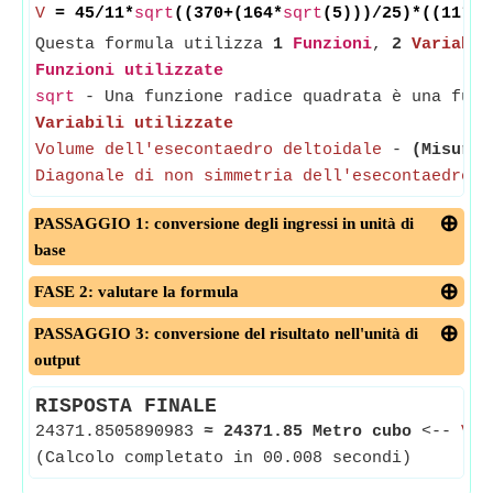
V
= 45/11*
sqrt
((370+(164*
sqrt
(5)))/25)*((11*
d
N
Questa formula utilizza
1
Funzioni
,
2
Variabil
Funzioni utilizzate
sqrt
- Una funzione radice quadrata è una funz
Variabili utilizzate
Volume dell'esecontaedro deltoidale
-
(Misurat
Diagonale di non simmetria dell'esecontaedro d
PASSAGGIO 1: conversione degli ingressi in unità di
base
FASE 2: valutare la formula
PASSAGGIO 3: conversione del risultato nell'unità di
output
RISPOSTA FINALE
24371.8505890983
≈
24371.85 Metro cubo
<--
Vol
(Calcolo completato in 00.008 secondi)