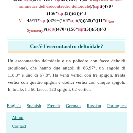
simmetria dell'esecontaedro deltoidale
)/(
sqrt
((470+
(156*
sqrt
(5)))/5)))^3
V
= 45/11*
sqrt
((370+(164*
sqrt
(5)))/25)*((11*
d
Non
)/(
sqrt
((470+(156*
sqrt
(5)))/5)))^3
Symmetry
Cos'è l'esecontaedro deltoidale?
Un esecontaedro deltoidale è un poliedro con facce deltoidi
(aquilone), che hanno due angoli di 86,97°, un angolo di
118,3° e uno di 67,8°. Ha venti vertici con tre spigoli, trenta
vertici con quattro spigoli e dodici vertici con cinque spigoli.
In totale, ha 60 facce, 120 spigoli, 62 vertici.
English
Spanish
French
German
Russian
Portuguese
About
Contact