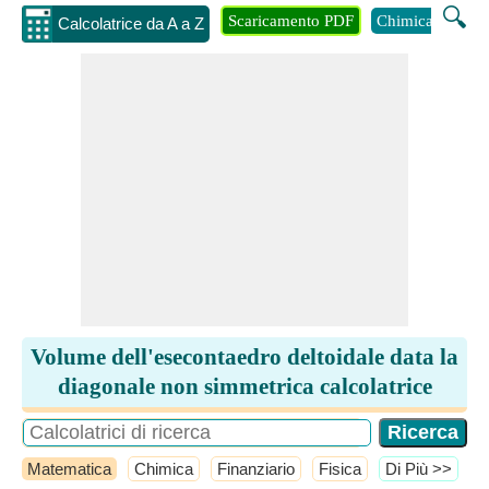
🔍
Scaricamento PDF
Chimica
Inge
Calcolatrice da A a Z
Volume dell'esecontaedro deltoidale data la
diagonale non simmetrica calcolatrice
Matematica
Chimica
Finanziario
Fisica
​Di Più >>