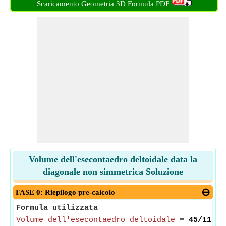
Scaricamento Geometria 3D Formula PDF
Volume dell'esecontaedro deltoidale data la
diagonale non simmetrica Soluzione
FASE 0: Riepilogo pre-calcolo
Formula utilizzata
Volume dell'esecontaedro deltoidale
= 45/11*
sq