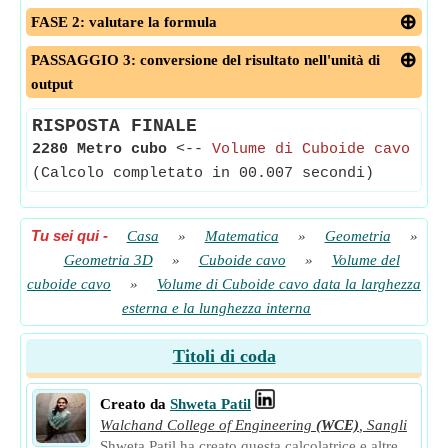
FASE 2: valutare la formula
PASSAGGIO 3: conversione del risultato nell'unità di
output
RISPOSTA FINALE
2280 Metro cubo
<--
Volume di Cuboide cavo
(Calcolo completato in 00.007 secondi)
Tu sei qui
-
Casa
»
Matematica
»
Geometria
»
Geometria 3D
»
Cuboide cavo
»
Volume del
cuboide cavo
»
Volume di Cuboide cavo data la larghezza
esterna e la lunghezza interna
Titoli di coda
Creato da
Shweta Patil
Walchand College of Engineering
(WCE)
,
Sangli
Shweta Patil ha creato questa calcolatrice e altre