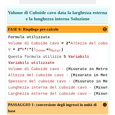
Volume di Cuboide cavo data la larghezza esterna
e la lunghezza interna Soluzione
FASE 0: Riepilogo pre-calcolo
Formula utilizzata
Volume di Cuboide cavo
= 2*
Altezza del cuboide
V
= 2*
h
*
t
*(
l
+
b
)
Inner
Outer
Questa formula utilizza
5
Variabili
Variabili utilizzate
Volume di Cuboide cavo
-
(Misurato in Metro cu
Altezza del cuboide cavo
-
(Misurato in Metro)
Spessore del cuboide cavo
-
(Misurato in Metro
Lunghezza interna del cuboide cavo
-
(Misurato
Larghezza esterna del cuboide cavo
-
(Misurato
PASSAGGIO 1: conversione degli ingressi in unità di
base