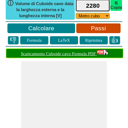
ⓘ
⎘
Volume di Cuboide cavo data
Copia
la larghezza esterna e la
lunghezza interna [V]
Passi
👎
👍
Formula
LaTeX
Ripristina
Scaricamento Cuboide cavo Formula PDF