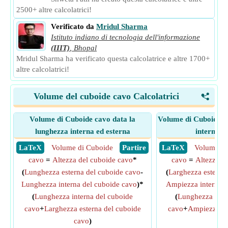
2500+ altre calcolatrici!
Verificato da
Mridul Sharma
Istituto indiano di tecnologia dell'informazione
(IIIT)
,
Bhopal
Mridul Sharma ha verificato questa calcolatrice e altre 1700+
altre calcolatrici!
Volume del cuboide cavo Calcolatrici
<
Volume di Cuboide cavo data la
Volume di Cuboide c
lunghezza interna ed esterna
interna e
​ LaTeX
Volume di Cuboide
​ Partire
​ LaTeX
Volume di
cavo
=
Altezza del cuboide cavo
*
cavo
=
Altezza d
(
Lunghezza esterna del cuboide cavo
-
(
Larghezza esterna
Lunghezza interna del cuboide cavo
)*
Ampiezza interna d
(
Lunghezza interna del cuboide
(
Lunghezza este
cavo
+
Larghezza esterna del cuboide
cavo
+
Ampiezza in
cavo
)
cav