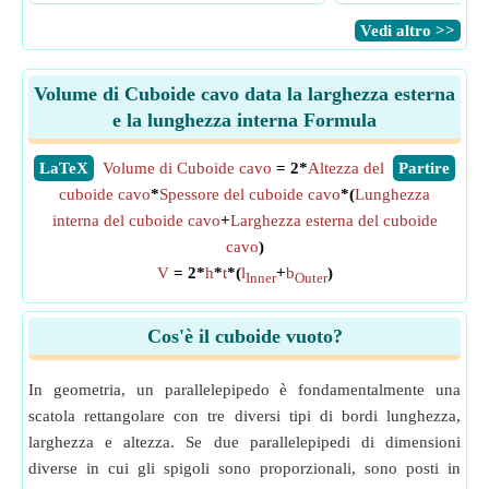
​Vedi altro >>
Volume di Cuboide cavo data la larghezza esterna
e la lunghezza interna Formula
​LaTeX
Volume di Cuboide cavo
= 2*
Altezza del
​Partire
cuboide cavo
*
Spessore del cuboide cavo
*(
Lunghezza
interna del cuboide cavo
+
Larghezza esterna del cuboide
cavo
)
V
= 2*
h
*
t
*(
l
+
b
)
Inner
Outer
Cos'è il cuboide vuoto?
In geometria, un parallelepipedo è fondamentalmente una
scatola rettangolare con tre diversi tipi di bordi lunghezza,
larghezza e altezza. Se due parallelepipedi di dimensioni
diverse in cui gli spigoli sono proporzionali, sono posti in