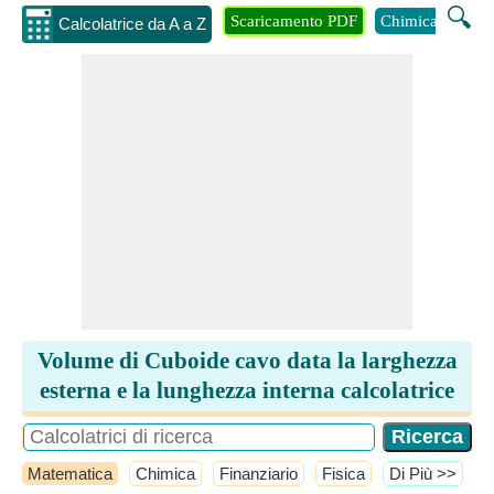
🔍
Scaricamento PDF
Chimica
Inge
Calcolatrice da A a Z
Volume di Cuboide cavo data la larghezza
esterna e la lunghezza interna calcolatrice
Matematica
Chimica
Finanziario
Fisica
​Di Più >>