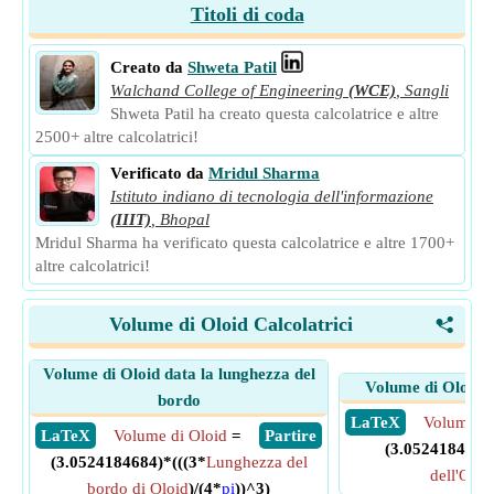
Titoli di coda
Creato da
Shweta Patil
Walchand College of Engineering
(WCE)
,
Sangli
Shweta Patil ha creato questa calcolatrice e altre
2500+ altre calcolatrici!
Verificato da
Mridul Sharma
Istituto indiano di tecnologia dell'informazione
(IIIT)
,
Bhopal
Mridul Sharma ha verificato questa calcolatrice e altre 1700+
altre calcolatrici!
Volume di Oloid Calcolatrici
<
Volume di Oloid data la lunghezza del
Volume di Oloid d
bordo
​ LaTeX
Volume di
​ LaTeX
Volume di Oloid
=
​ Partire
(3.0524184684)
(3.0524184684)*(((3*
Lunghezza del
dell'Oloi
bordo di Oloid
)/(4*
pi
))^3)