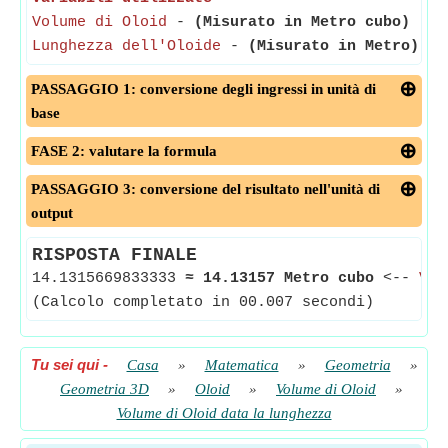
Volume di Oloid
-
(Misurato in Metro cubo)
- Il
Lunghezza dell'Oloide
-
(Misurato in Metro)
- L
PASSAGGIO 1: conversione degli ingressi in unità di
base
FASE 2: valutare la formula
PASSAGGIO 3: conversione del risultato nell'unità di
output
RISPOSTA FINALE
14.1315669833333
≈
14.13157 Metro cubo
<--
Vol
(Calcolo completato in 00.007 secondi)
Tu sei qui
-
Casa
»
Matematica
»
Geometria
»
Geometria 3D
»
Oloid
»
Volume di Oloid
»
Volume di Oloid data la lunghezza