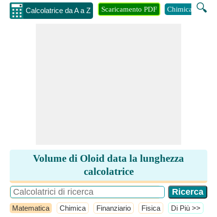
🔍
Scaricamento PDF
Chimica
Inge
Calcolatrice da A a Z
Volume di Oloid data la lunghezza
calcolatrice
Matematica
Chimica
Finanziario
Fisica
​Di Più >>