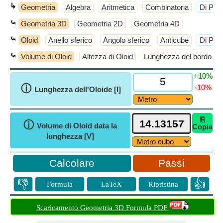
↳
Geometria
Algebra
Aritmetica
Combinatoria
​Di Più
⤿
Geometria 3D
Geometria 2D
Geometria 4D
⤿
Oloid
Anello sferico
Angolo sferico
Anticube
​Di Più
⤿
Volume di Oloid
Altezza di Oloid
Lunghezza del bordo di 
+10%
ⓘ
-10%
Lunghezza dell'Oloide [l]
⎘
ⓘ
Volume di Oloid data la
Copia
lunghezza [V]
Passi
👎
👍
Formula
LaTeX
Ripristina
Scaricamento Geometria 3D Formula PDF