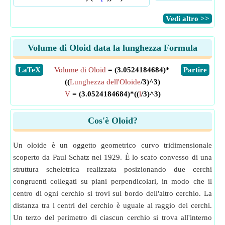
​Vedi altro >>
Volume di Oloid data la lunghezza Formula
​LaTeX
Volume di Oloid
= (3.0524184684)*
​Partire
((
Lunghezza dell'Oloide
/3)^3)
V
= (3.0524184684)*((
l
/3)^3)
Cos'è Oloid?
Un oloide è un oggetto geometrico curvo tridimensionale
scoperto da Paul Schatz nel 1929. È lo scafo convesso di una
struttura scheletrica realizzata posizionando due cerchi
congruenti collegati su piani perpendicolari, in modo che il
centro di ogni cerchio si trovi sul bordo dell'altro cerchio. La
distanza tra i centri del cerchio è uguale al raggio dei cerchi.
Un terzo del perimetro di ciascun cerchio si trova all'interno