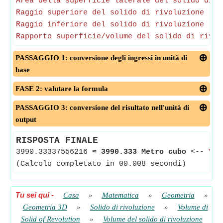
Area della superficie laterale del solido di r
Raggio superiore del solido di rivoluzione
-
(
Raggio inferiore del solido di rivoluzione
-
(
Rapporto superficie/volume del solido di rivol
PASSAGGIO 1: conversione degli ingressi in unità di
base
FASE 2: valutare la formula
PASSAGGIO 3: conversione del risultato nell'unità di
output
RISPOSTA FINALE
3990.33337556216
≈
3990.333 Metro cubo
<--
Vol
(Calcolo completato in 00.008 secondi)
Tu sei qui
-
Casa
»
Matematica
»
Geometria
»
Geometria 3D
»
Solido di rivoluzione
»
Volume di
Solid of Revolution
»
Volume del solido di rivoluzione