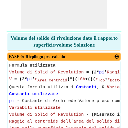
Volume del solido di rivoluzione dato il rapporto
superficie/volume Soluzione
FASE 0: Riepilogo pre-calcolo
Formula utilizzata
Volume di Solid of Revolution
= (2*
pi
*
Raggio a
V
= (2*
pi
*
r
)*((
LSA
+(((
r
+
r
)
Area Centroid
Top
Bottom
Questa formula utilizza
1
Costanti
,
6
Variabil
Costanti utilizzate
pi
- Costante di Archimede Valore preso come 3
Variabili utilizzate
Volume di Solid of Revolution
-
(Misurato in M
Raggio al centroide dell'area del solido di ri