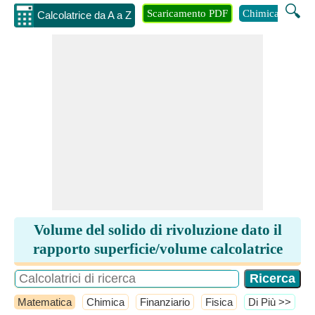
🔍
Scaricamento PDF
Chimica
Inge
Calcolatrice da A a Z
Volume del solido di rivoluzione dato il
rapporto superficie/volume calcolatrice
Matematica
Chimica
Finanziario
Fisica
​Di Più >>