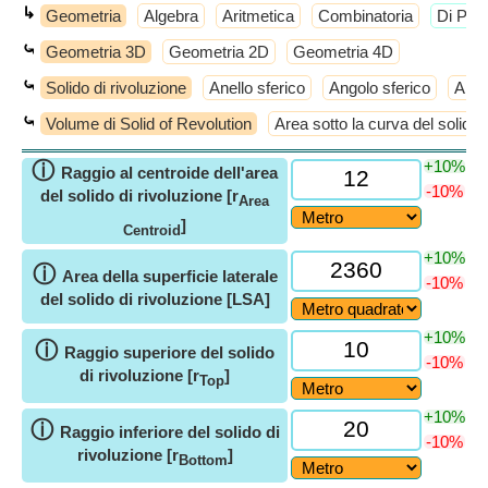
↳
Geometria
Algebra
Aritmetica
Combinatoria
​Di Più
⤿
Geometria 3D
Geometria 2D
Geometria 4D
⤿
Solido di rivoluzione
Anello sferico
Angolo sferico
Anti
⤿
Volume di Solid of Revolution
Area sotto la curva del solido 
+10%
ⓘ
Raggio al centroide dell'area
-10%
del solido di rivoluzione [r
Area
]
Centroid
+10%
ⓘ
Area della superficie laterale
-10%
del solido di rivoluzione [LSA]
+10%
ⓘ
Raggio superiore del solido
-10%
di rivoluzione [r
]
Top
+10%
ⓘ
Raggio inferiore del solido di
-10%
rivoluzione [r
]
Bottom