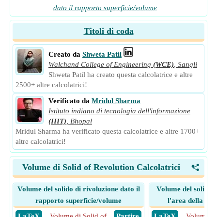
dato il rapporto superficie/volume
Titoli di coda
Creato da
Shweta Patil
Walchand College of Engineering
(WCE)
,
Sangli
Shweta Patil ha creato questa calcolatrice e altre
2500+ altre calcolatrici!
Verificato da
Mridul Sharma
Istituto indiano di tecnologia dell'informazione
(IIIT)
,
Bhopal
Mridul Sharma ha verificato questa calcolatrice e altre 1700+
altre calcolatrici!
Volume di Solid of Revolution Calcolatrici
<
Volume del solido di rivoluzione dato il
Volume del solido d
rapporto superficie/volume
l'area della sup
​ LaTeX
Volume di Solid of
​ Partire
​ LaTeX
Volume di