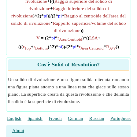
rivoluzione
+(((
Raggio superiore del solido di
rivoluzione
+
Raggio inferiore del solido di
rivoluzione
)^2)*
pi
))/(2*
pi
*
Raggio al centroide dell'area del
solido di rivoluzione
*
Rapporto superficie/volume del solido
di rivoluzione
))
V
= (2*
pi
*
r
)*((
LSA
+
Area Centroid
(((
r
+
r
)^2)*
pi
))/(2*
pi
*
r
*
R
))
Top
Bottom
Area Centroid
A/V
Cos'è Solid of Revolution?
Un solido di rivoluzione è una figura solida ottenuta ruotando
una figura piana attorno a una linea retta che giace sullo stesso
piano. La superficie creata da questa rivoluzione e che delimita
il solido è la superficie di rivoluzione.
English
Spanish
French
German
Russian
Portuguese
About