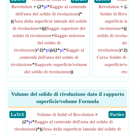
Revolution
= (2*
pi
*
Raggio al centroide
Revolution
= (2*
pi
dell'area del solido di rivoluzione
)*
Solido di Rivoluz
((
Area della superficie laterale del solido
superficie latera
di rivoluzione
+(((
Raggio superiore del
rivoluzione
+(((
Rag
solido di rivoluzione
+
Raggio inferiore
solido di rivoluzion
del solido di
del sol
rivoluzione
)^2)*
pi
))/(2*
pi
*
Raggio al
rivoluzione
)^2)*
pi
centroide dell'area del solido di
Curva Solido di Riv
rivoluzione
*
Rapporto superficie/volume
superficie/volum
del solido di rivoluzione
))
rivoluz
Volume del solido di rivoluzione dato il rapporto
superficie/volume Formula
​LaTeX
Volume di Solid of Revolution
=
​Partire
(2*
pi
*
Raggio al centroide dell'area del solido di
rivoluzione
)*((
Area della superficie laterale del solido di