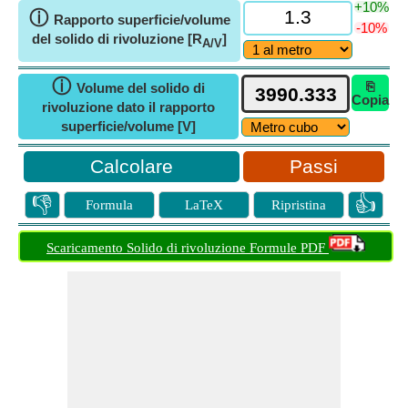
+10%
ⓘ
Rapporto superficie/volume
-10%
del solido di rivoluzione [R
]
A/V
ⓘ
⎘
Volume del solido di
Copia
rivoluzione dato il rapporto
superficie/volume [V]
Passi
👎
👍
Formula
LaTeX
Ripristina
Scaricamento Solido di rivoluzione Formule PDF