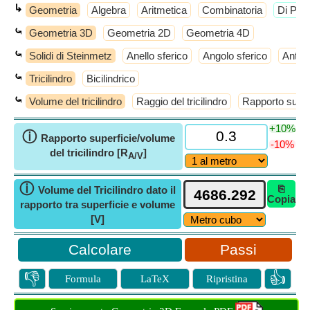
↳
Geometria
Algebra
Aritmetica
Combinatoria
​Di Più
⤿
Geometria 3D
Geometria 2D
Geometria 4D
⤿
Solidi di Steinmetz
Anello sferico
Angolo sferico
Antic
⤿
Tricilindro
Bicilindrico
⤿
Volume del tricilindro
Raggio del tricilindro
Rapporto superf
+10%
ⓘ
Rapporto superficie/volume
-10%
del tricilindro [R
]
A/V
ⓘ
⎘
Volume del Tricilindro dato il
Copia
rapporto tra superficie e volume
[V]
Passi
👎
👍
Formula
LaTeX
Ripristina