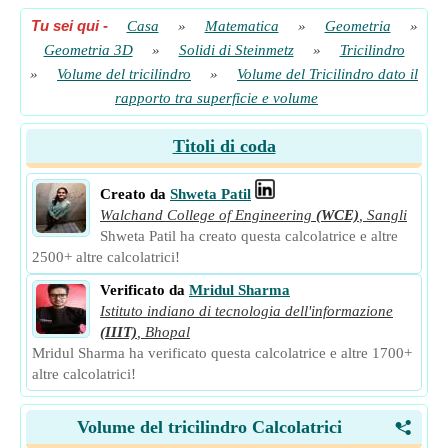
Tu sei qui
-
Casa
»
Matematica
»
Geometria
»
Geometria 3D
»
Solidi di Steinmetz
»
Tricilindro
»
Volume del tricilindro
»
Volume del Tricilindro dato il
rapporto tra superficie e volume
Titoli di coda
Creato da
Shweta Patil
Walchand College of Engineering
(WCE)
,
Sangli
Shweta Patil ha creato questa calcolatrice e altre
2500+ altre calcolatrici!
Verificato da
Mridul Sharma
Istituto indiano di tecnologia dell'informazione
(IIIT)
,
Bhopal
Mridul Sharma ha verificato questa calcolatrice e altre 1700+
altre calcolatrici!
Volume del tricilindro Calcolatrici
<