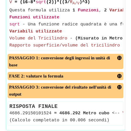
V
= (16-8*
sqrt
(2))*((3/
R
)^3)
A/V
Questa formula utilizza
1
Funzioni
,
2
Variabil
Funzioni utilizzate
sqrt
- Una funzione radice quadrata è una funz
Variabili utilizzate
Volume del Tricilindro
-
(Misurato in Metro cu
Rapporto superficie/volume del tricilindro
-
(
PASSAGGIO 1: conversione degli ingressi in unità di
base
FASE 2: valutare la formula
PASSAGGIO 3: conversione del risultato nell'unità di
output
RISPOSTA FINALE
4686.29150101524
≈
4686.292 Metro cubo
<--
Vol
(Calcolo completato in 00.006 secondi)