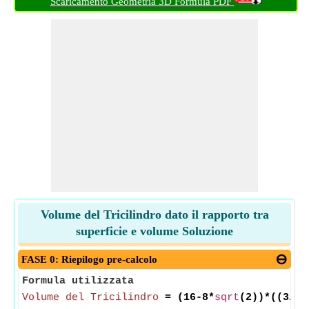
Scaricamento Geometria 3D Formula PDF
Volume del Tricilindro dato il rapporto tra
superficie e volume Soluzione
FASE 0: Riepilogo pre-calcolo
Formula utilizzata
Volume del Tricilindro
= (16-8*
sqrt
(2))*((3/
Ra