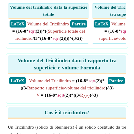
Volume del tricilindro data la superficie
Volume del Tricilind
totale
tra superfic
​ LaTeX
Volume del Tricilindro
​ Partire
​ LaTeX
Volume del 
= (16-8*
sqrt
(2))*((
Superficie totale del
= (16-8*
sqrt
(2)
tricilindro
/(3*(16-8*
sqrt
(2))))^(3/2))
superficie/volume d
Volume del Tricilindro dato il rapporto tra
superficie e volume Formula
​LaTeX
Volume del Tricilindro
= (16-8*
sqrt
(2))*
​Partire
((3/
Rapporto superficie/volume del tricilindro
)^3)
V
= (16-8*
sqrt
(2))*((3/
R
)^3)
A/V
Cos'è il tricilindro?
Un Tricilindro (solido di Steinmetz) è un solido costituito da tre