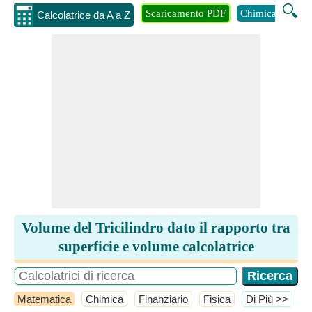
🔍
Scaricamento PDF
Chimica
Inge
Calcolatrice da A a Z
Volume del Tricilindro dato il rapporto tra
superficie e volume calcolatrice
Matematica
Chimica
Finanziario
Fisica
​Di Più >>