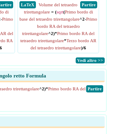
 Partire
​ LaTeX
Volume del tetraedro
​ Partire
do di
trirettangolare
= (
sqrt
(
Primo bordo di
-
Primo
base del tetraedro trirettangolare
^2-
Primo
bordo RA del tetraedro
 AR del
trirettangolare
^2)*
Primo bordo RA del
rdo RA
tetraedro trirettangolare
*
Terzo bordo AR
/6
del tetraedro trirettangolare
)/6
​Vedi altro >>
angolo retto Formula
aedro trirettangolare
^2)*
Primo bordo RA del
​Partire