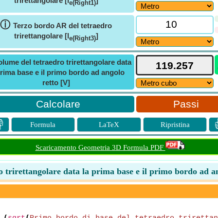
trirettangolare [l
]
e(Right1)
ⓘ
Terzo bordo AR del tetraedro
trirettangolare [l
]
e(Right3)
olume del tetraedro trirettangolare data
prima base e il primo bordo ad angolo
retto [V]
Passi

Formula
LaTeX
Ripristina
Scaricamento Geometria 3D Formula PDF
 trirettangolare data la prima base e il primo bordo ad a