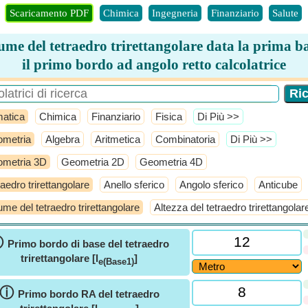
Scaricamento PDF
Chimica
Ingegneria
Finanziario
Salute
ume del tetraedro trirettangolare data la prima ba
il primo bordo ad angolo retto calcolatrice
atica
Chimica
Finanziario
Fisica
​Di Più >>
metria
Algebra
Aritmetica
Combinatoria
​Di Più >>
metria 3D
Geometria 2D
Geometria 4D
raedro trirettangolare
Anello sferico
Angolo sferico
Anticube
ume del tetraedro trirettangolare
Altezza del tetraedro trirettangolar
ⓘ
Primo bordo di base del tetraedro
trirettangolare [l
]
e(Base1)
ⓘ
Primo bordo RA del tetraedro