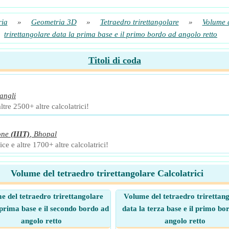
ia
»
Geometria 3D
»
Tetraedro trirettangolare
»
Volume d
trirettangolare data la prima base e il primo bordo ad angolo retto
Titoli di coda
angli
ltre 2500+ altre calcolatrici!
one
(IIIT)
,
Bhopal
ce e altre 1700+ altre calcolatrici!
Volume del tetraedro trirettangolare Calcolatrici
e del tetraedro trirettangolare
Volume del tetraedro trirettan
 prima base e il secondo bordo ad
data la terza base e il primo bo
angolo retto
angolo retto