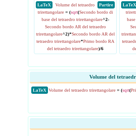
​ LaTeX
Volume del tetraedro
​ Partire
​ LaTe
trirettangolare
= (
sqrt
(
Secondo bordo di
trire
base del tetraedro trirettangolare
^2-
base 
Secondo bordo AR del tetraedro
Se
trirettangolare
^2)*
Secondo bordo AR del
triretta
tetraedro trirettangolare
*
Primo bordo RA
tetraed
del tetraedro trirettangolare
)/6
de
Volume del tetraedr
​LaTeX
Volume del tetraedro trirettangolare
= (
sqrt
(
Pr