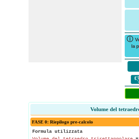
ⓘ
V
la 

Volume del tetraedro
FASE 0: Riepilogo pre-calcolo
Formula utilizzata