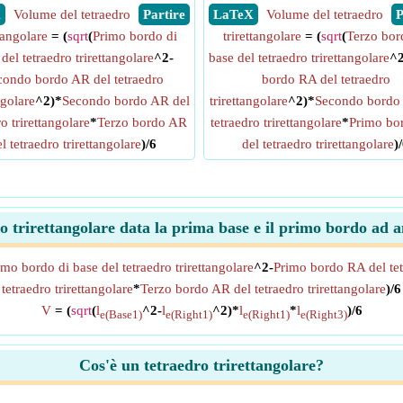
X
Volume del tetraedro
​ Partire
​ LaTeX
Volume del tetraedro
​
ttangolare
= (
sqrt
(
Primo bordo di
trirettangolare
= (
sqrt
(
Terzo bor
del tetraedro trirettangolare
^2-
base del tetraedro trirettangolare
^2
condo bordo AR del tetraedro
bordo RA del tetraedro
ngolare
^2)*
Secondo bordo AR del
trirettangolare
^2)*
Secondo bordo
ro trirettangolare
*
Terzo bordo AR
tetraedro trirettangolare
*
Primo bo
l tetraedro trirettangolare
)/6
del tetraedro trirettangolare
)
o trirettangolare data la prima base e il primo bordo ad 
imo bordo di base del tetraedro trirettangolare
^2-
Primo bordo RA del tetr
tetraedro trirettangolare
*
Terzo bordo AR del tetraedro trirettangolare
)/6
V
= (
sqrt
(
l
^2-
l
^2)*
l
*
l
)/6
e(Base1)
e(Right1)
e(Right1)
e(Right3)
Cos'è un tetraedro trirettangolare?