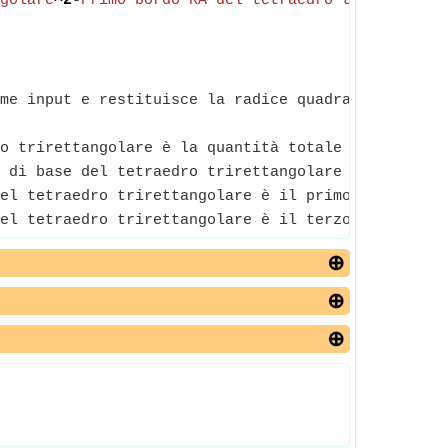
golare
^2-
Primo bordo RA del tetraedro trirettango
me input e restituisce la radice quadrata del nume
o trirettangolare è la quantità totale di spazio t
 di base del tetraedro trirettangolare è il primo 
el tetraedro trirettangolare è il primo bordo dei 
el tetraedro trirettangolare è il terzo bordo dei 