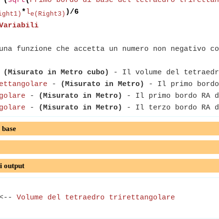
 (
sqrt
(
Primo bordo di base del tetraedro trirettan
*
l
)/6
ight1)
e(Right3)
Variabili
na funzione che accetta un numero non negativo co
-
(Misurato in Metro cubo)
- Il volume del tetraedr
ettangolare
-
(Misurato in Metro)
- Il primo bordo
golare
-
(Misurato in Metro)
- Il primo bordo RA d
golare
-
(Misurato in Metro)
- Il terzo bordo RA d
 base
i output
<--
Volume del tetraedro trirettangolare