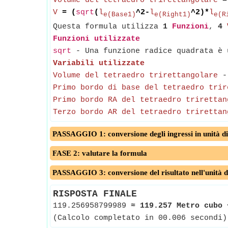
Volume del tetraedro trirettangolare
=
V
= (
sqrt
(
l
^2-
l
^2)*
l
e(Base1)
e(Right1)
e(R
Questa formula utilizza
1
Funzioni
,
4
Funzioni utilizzate
sqrt
- Una funzione radice quadrata è u
Variabili utilizzate
Volume del tetraedro trirettangolare
Primo bordo di base del tetraedro trir
Primo bordo RA del tetraedro trirettan
Terzo bordo AR del tetraedro trirettan
PASSAGGIO 1: conversione degli ingressi in unità di
FASE 2: valutare la formula
PASSAGGIO 3: conversione del risultato nell'unità d
RISPOSTA FINALE
119.256958799989
≈
119.257 Metro cubo
(Calcolo completato in 00.006 secondi)