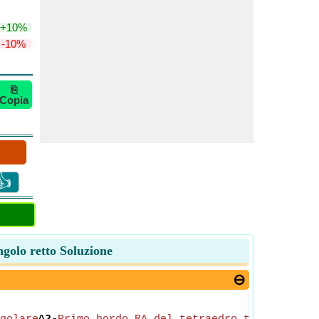
+10%
-10%
⎘
Copia
👍
ngolo retto Soluzione