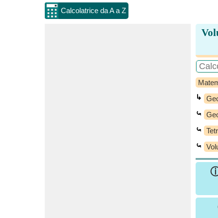
Calcolatrice da A a Z
Vol
Matem
↳
Geo
⤿
Geo
⤿
Tet
⤿
Vol