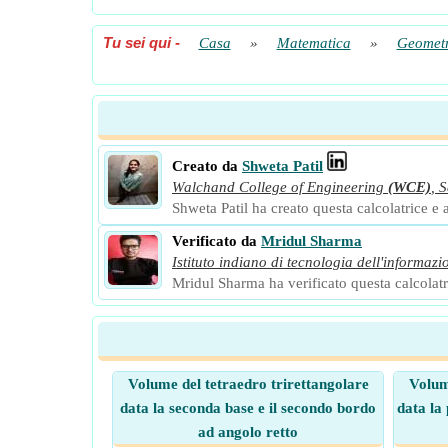
Tu sei qui
-
Casa
»
Matematica
»
Geometr
Creato da
Shweta Patil
Walchand College of Engineering
(WCE)
,
S
Shweta Patil ha creato questa calcolatrice e a
Verificato da
Mridul Sharma
Istituto indiano di tecnologia dell'informazi
Mridul Sharma ha verificato questa calcolatri
Volume del tetraedro trirettangolare
Volum
data la seconda base e il secondo bordo
data la
ad angolo retto