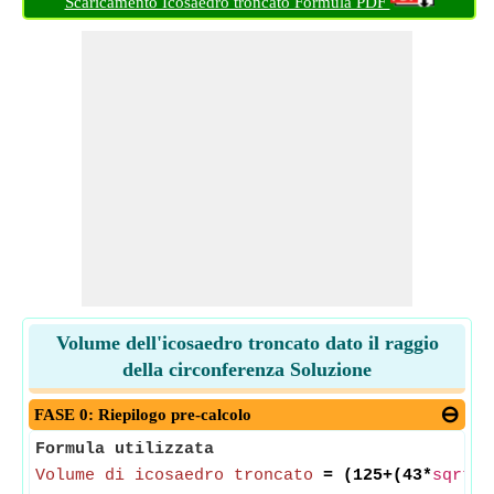
Scaricamento Icosaedro troncato Formula PDF
Volume dell'icosaedro troncato dato il raggio
della circonferenza Soluzione
FASE 0: Riepilogo pre-calcolo
Formula utilizzata
Volume di icosaedro troncato
= (125+(43*
sqrt
(5