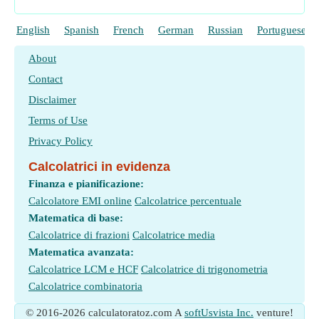
English
Spanish
French
German
Russian
Portuguese
About
Contact
Disclaimer
Terms of Use
Privacy Policy
Calcolatrici in evidenza
Finanza e pianificazione:
Calcolatore EMI online
Calcolatrice percentuale
Matematica di base:
Calcolatrice di frazioni
Calcolatrice media
Matematica avanzata:
Calcolatrice LCM e HCF
Calcolatrice di trigonometria
Calcolatrice combinatoria
© 2016-2026 calculatoratoz.com A
softUsvista Inc.
venture!