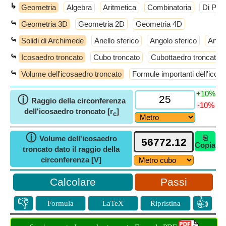
↳
Geometria
Algebra
Aritmetica
Combinatoria
​Di Più
⤿
Geometria 3D
Geometria 2D
Geometria 4D
⤿
Solidi di Archimede
Anello sferico
Angolo sferico
Antic
⤿
Icosaedro troncato
Cubo troncato
Cubottaedro troncato
⤿
Volume dell'icosaedro troncato
Formule importanti dell'icos
+10%
ⓘ
Raggio della circonferenza
-10%
dell'icosaedro troncato [r
]
c
ⓘ
⎘
Volume dell'icosaedro
Copia
troncato dato il raggio della
circonferenza [V]
Passi
👎
👍
Formula
LaTeX
Ripristina