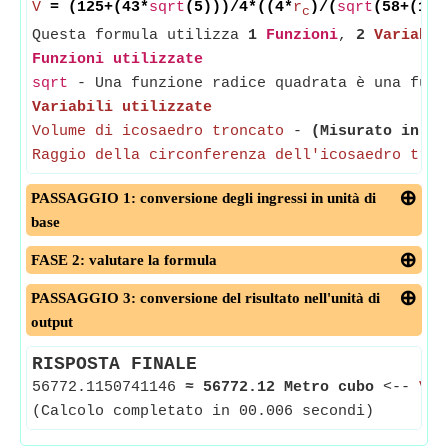
V
= (125+(43*
sqrt
(5)))/4*((4*
r
)/(
sqrt
(58+(18*
c
Questa formula utilizza
1
Funzioni
,
2
Variabil
Funzioni utilizzate
sqrt
- Una funzione radice quadrata è una funz
Variabili utilizzate
Volume di icosaedro troncato
-
(Misurato in Me
Raggio della circonferenza dell'icosaedro tron
PASSAGGIO 1: conversione degli ingressi in unità di
base
FASE 2: valutare la formula
PASSAGGIO 3: conversione del risultato nell'unità di
output
RISPOSTA FINALE
56772.1150741146
≈
56772.12 Metro cubo
<--
Vol
(Calcolo completato in 00.006 secondi)