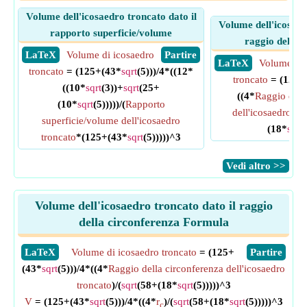
Volume dell'icosaedro troncato dato il
Volume dell'icosaed
rapporto superficie/volume
raggio della 
​ LaTeX
Volume di icosaedro
​ Partire
​ LaTeX
Volume di 
troncato
= (125+(43*
sqrt
(5)))/4*((12*
troncato
= (125+
((10*
sqrt
(3))+
sqrt
(25+
((4*
Raggio dell
(10*
sqrt
(5)))))/(
Rapporto
dell'icosaedro tr
superficie/volume dell'icosaedro
(18*
sqrt
(
troncato
*(125+(43*
sqrt
(5)))))^3
​Vedi altro >>
Volume dell'icosaedro troncato dato il raggio
della circonferenza Formula
​LaTeX
Volume di icosaedro troncato
= (125+
​Partire
(43*
sqrt
(5)))/4*((4*
Raggio della circonferenza dell'icosaedro
troncato
)/(
sqrt
(58+(18*
sqrt
(5)))))^3
V
= (125+(43*
sqrt
(5)))/4*((4*
r
)/(
sqrt
(58+(18*
sqrt
(5)))))^3
c