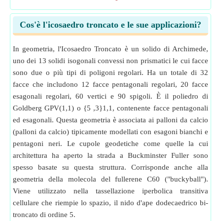
Cos'è l'icosaedro troncato e le sue applicazioni?
In geometria, l'Icosaedro Troncato è un solido di Archimede,
uno dei 13 solidi isogonali convessi non prismatici le cui facce
sono due o più tipi di poligoni regolari. Ha un totale di 32
facce che includono 12 facce pentagonali regolari, 20 facce
esagonali regolari, 60 vertici e 90 spigoli. È il poliedro di
Goldberg GPV(1,1) o {5 ,3}1,1, contenente facce pentagonali
ed esagonali. Questa geometria è associata ai palloni da calcio
(palloni da calcio) tipicamente modellati con esagoni bianchi e
pentagoni neri. Le cupole geodetiche come quelle la cui
architettura ha aperto la strada a Buckminster Fuller sono
spesso basate su questa struttura. Corrisponde anche alla
geometria della molecola del fullerene C60 ("buckyball").
Viene utilizzato nella tassellazione iperbolica transitiva
cellulare che riempie lo spazio, il nido d'ape dodecaedrico bi-
troncato di ordine 5.