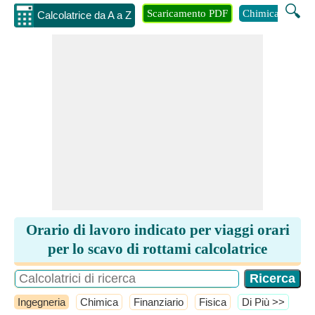
🔍
Scaricamento PDF
Chimica
Inge
Calcolatrice da A a Z
Orario di lavoro indicato per viaggi orari
per lo scavo di rottami calcolatrice
Ingegneria
Chimica
Finanziario
Fisica
​Di Più >>