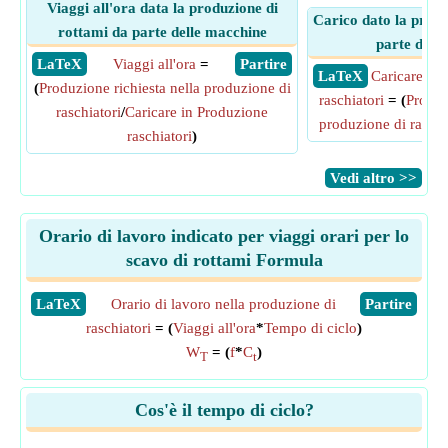
Viaggi all'ora data la produzione di
Carico dato la produ
rottami da parte delle macchine
parte dell
​ LaTeX
Viaggi all'ora
=
​ Partire
​ LaTeX
Caricare in
(
Produzione richiesta nella produzione di
raschiatori
= (
Produz
raschiatori
/
Caricare in Produzione
produzione di raschi
raschiatori
)
​Vedi altro >>
Orario di lavoro indicato per viaggi orari per lo
scavo di rottami Formula
​LaTeX
Orario di lavoro nella produzione di
​Partire
raschiatori
= (
Viaggi all'ora
*
Tempo di ciclo
)
W
= (
f
*
C
)
T
t
Cos'è il tempo di ciclo?