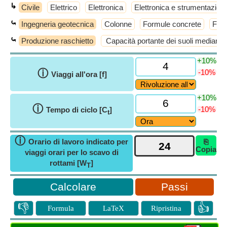
↳
Civile
Elettrico
Elettronica
Elettronica e strumentazion
⤿
Ingegneria geotecnica
Colonne
Formule concrete
Form
⤿
Produzione raschietto
Capacità portante dei suoli mediante 
+10%
ⓘ
-10%
Viaggi all'ora [f]
+10%
ⓘ
-10%
Tempo di ciclo [C
]
t
ⓘ
Orario di lavoro indicato per
⎘
Copia
viaggi orari per lo scavo di
rottami [W
]
T
Passi
👎
👍
Formula
LaTeX
Ripristina