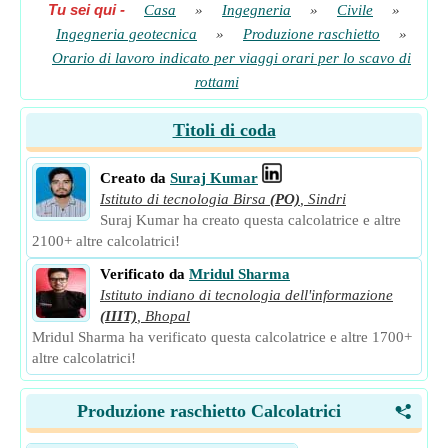
Tu sei qui
-
Casa
»
Ingegneria
»
Civile
»
Ingegneria geotecnica
»
Produzione raschietto
»
Orario di lavoro indicato per viaggi orari per lo scavo di
rottami
Titoli di coda
Creato da
Suraj Kumar
Istituto di tecnologia Birsa
(PO)
,
Sindri
Suraj Kumar ha creato questa calcolatrice e altre
2100+ altre calcolatrici!
Verificato da
Mridul Sharma
Istituto indiano di tecnologia dell'informazione
(IIIT)
,
Bhopal
Mridul Sharma ha verificato questa calcolatrice e altre 1700+
altre calcolatrici!
Produzione raschietto Calcolatrici
<