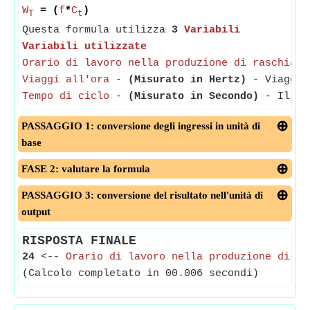
W
= (
f
*
C
)
T
t
Questa formula utilizza
3
Variabili
Variabili utilizzate
Orario di lavoro nella produzione di raschiato
Viaggi all'ora
-
(Misurato in Hertz)
- Viaggi a
Tempo di ciclo
-
(Misurato in Secondo)
- Il Cyc
PASSAGGIO 1: conversione degli ingressi in unità di
base
FASE 2: valutare la formula
PASSAGGIO 3: conversione del risultato nell'unità di
output
RISPOSTA FINALE
24
<--
Orario di lavoro nella produzione di ra
(Calcolo completato in 00.006 secondi)