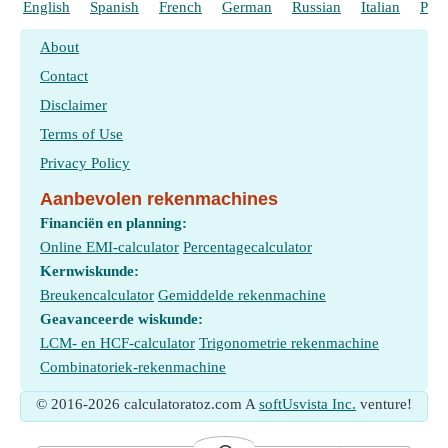
English
Spanish
French
German
Russian
Italian
Port
About
Contact
Disclaimer
Terms of Use
Privacy Policy
Aanbevolen rekenmachines
Financiën en planning:
Online EMI-calculator
Percentagecalculator
Kernwiskunde:
Breukencalculator
Gemiddelde rekenmachine
Geavanceerde wiskunde:
LCM- en HCF-calculator
Trigonometrie rekenmachine
Combinatoriek-rekenmachine
© 2016-2026 calculatoratoz.com A
softUsvista Inc.
venture!