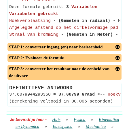
cir
curvature
Deze formule gebruikt
3
Variabelen
Variabelen gebruikt
Hoekverplaatsing
-
(Gemeten in radiaal)
- Hoekv
Afgelegde afstand op het cirkelvormige pad
-
(
Straal van kromming
-
(Gemeten in Meter)
- Krom
STAP 1: converteer ingang (en) naar basiseenheid
STAP 2: Evalueer de formule
STAP 3: converteer het resultaat naar de eenheid van
de uitvoer
DEFINITIEVE ANTWOORD
37.6079944293358
≈
37.60799 Graad
<--
Hoekverp
(Berekening voltooid in 00.006 seconden)
Je bevindt je hier
-
Huis
»
Fysica
»
Kinematica
en Dynamica
»
Basisfysica
»
Mechanica
»