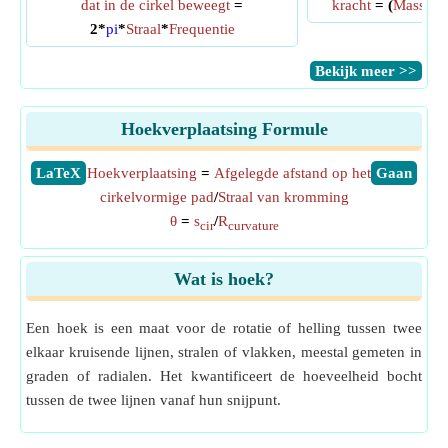
dat in de cirkel beweegt
=
kracht
= (
Massa
*
S
2*
pi
*
Straal
*
Frequentie
​Bekijk meer >>
Hoekverplaatsing Formule
​LaTeX
Hoekverplaatsing
=
Afgelegde afstand op het
​Gaan
cirkelvormige pad
/
Straal van kromming
θ
=
s
/
R
cir
curvature
Wat is hoek?
Een hoek is een maat voor de rotatie of helling tussen twee
elkaar kruisende lijnen, stralen of vlakken, meestal gemeten in
graden of radialen. Het kwantificeert de hoeveelheid bocht
tussen de twee lijnen vanaf hun snijpunt.