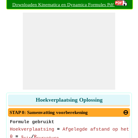
Downloaden Kinematica en Dynamica Formules Pdf
Hoekverplaatsing Oplossing
STAP 0: Samenvatting voorberekening
Formule gebruikt
Hoekverplaatsing
=
Afgelegde afstand op het ci
θ
=
s
/
R