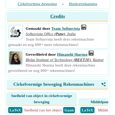
Cirkelvormige beweging
»
Hoekverplaatsing
Credits
Gemaakt door
Team Softusvista
Softusvista Office
(Pune)
,
India
Team Softusvista heeft deze rekenmachine
gemaakt en nog 600+ meer rekenmachines!
Geverifieërd door
Himanshi Sharma
Bhilai Institute of Technology
(BEETJE)
,
Raipur
Himanshi Sharma heeft deze rekenmachine
geverifieerd en nog 800+ rekenmachines!
Cirkelvormige beweging Rekenmachines
<
Snelheid van object in cirkelvormige
beweging
Middelpuntzoe
​ LaTeX
Snelheid van het object
​ Gaan
​ LaTeX
Middelpun