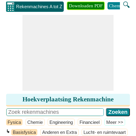
🔍
Downloaden PDF
Chemie
Eng
Rekenmachines A tot Z
Hoekverplaatsing Rekenmachine
Fysica
Chemie
Engineering
Financieel
​Meer >>
↳
Basisfysica
Anderen en Extra
Lucht- en ruimtevaart
M