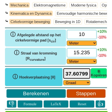
⤿
Mechanica
Elektromagnetisme
Moderne fysica
Optic
⤿
Kinematica en Dynamica
Eenvoudige harmonische bewegi
⤿
Cirkelvormige beweging
Beweging in 1D
Rotatiemechani
+10%
ⓘ
Afgelegde afstand op het
-10%
cirkelvormige pad [s
]
cir
+10%
ⓘ
Straal van kromming
-10%
[R
]
curvature
⎘
Kopiëren
ⓘ
Hoekverplaatsing [θ]
Stappen
👎
👍
Formule
LaTeX
Reset