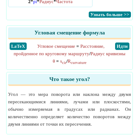
2*
pi
*
Радиус
*
Частота
​Узнать больше >>
Угловая смещение формула
​LaTeX
Угловое смещение
=
Расстояние,
​Идти
пройденное по круговому маршруту
/
Радиус кривизны
θ
=
s
/
R
cir
curvature
Что такое угол?
Угол — это мера поворота или наклона между двумя
пересекающимися линиями, лучами или плоскостями,
обычно измеряемая в градусах или радианах. Он
количественно определяет количество поворотов между
двумя линиями от точки их пересечения.