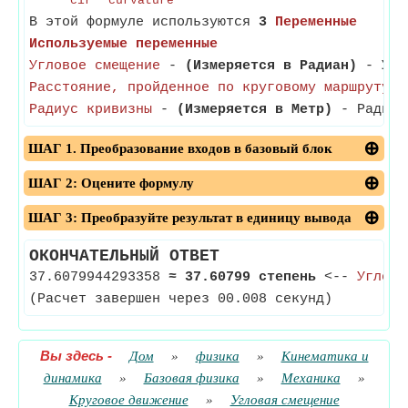
cir
curvature
В этой формуле используются
3
Переменные
Используемые переменные
Угловое смещение
-
(Измеряется в Радиан)
- Угло
Расстояние, пройденное по круговому маршруту
Радиус кривизны
-
(Измеряется в Метр)
- Радиус 
ШАГ 1. Преобразование входов в базовый блок
ШАГ 2: Оцените формулу
ШАГ 3: Преобразуйте результат в единицу вывода
ОКОНЧАТЕЛЬНЫЙ ОТВЕТ
37.6079944293358
≈
37.60799 степень
<--
Углово
(Расчет завершен через 00.008 секунд)
Вы здесь
-
Дом
»
физика
»
Кинематика и
динамика
»
Базовая физика
»
Механика
»
Круговое движение
»
Угловая смещение