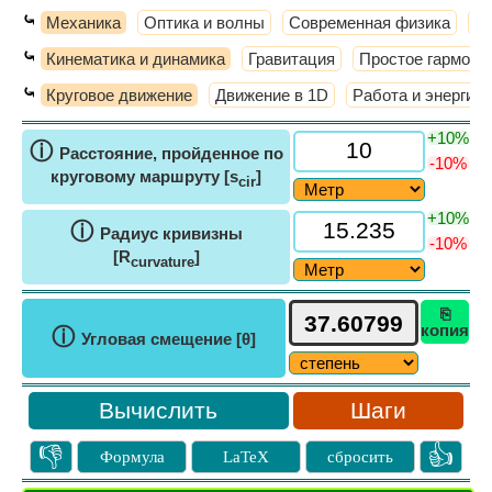
⤿
Механика
Оптика и волны
Современная физика
Э
⤿
Кинематика и динамика
Гравитация
Простое гармони
⤿
Круговое движение
Движение в 1D
Работа и энергия
+10%
ⓘ
Расстояние, пройденное по
-10%
круговому маршруту [s
]
cir
+10%
ⓘ
Радиус кривизны
-10%
[R
]
curvature
⎘
копия
ⓘ
Угловая смещение [θ]
Шаги
👎
👍
Формула
LaTeX
сбросить