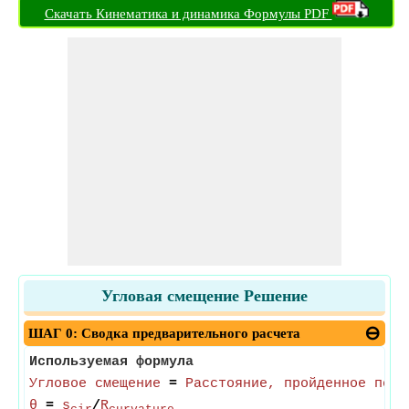
Скачать Кинематика и динамика Формулы PDF
Угловая смещение Решение
ШАГ 0: Сводка предварительного расчета
Используемая формула
Угловое смещение
=
Расстояние, пройденное по к
θ
=
s
/
R