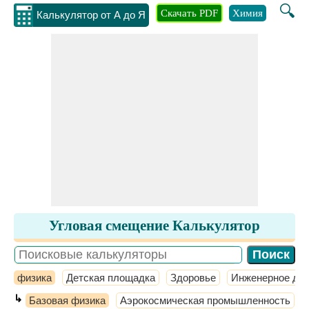
🔍
Скачать PDF
Химия
Инжене
Калькулятор от А до Я
Угловая смещение Калькулятор
физика
Детская площадка
Здоровье
Инженерное де
↳
Базовая физика
Аэрокосмическая промышленность