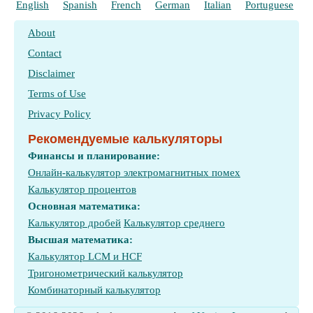
English
Spanish
French
German
Italian
Portuguese
P
About
Contact
Disclaimer
Terms of Use
Privacy Policy
Рекомендуемые калькуляторы
Финансы и планирование:
Онлайн-калькулятор электромагнитных помех
Калькулятор процентов
Основная математика:
Калькулятор дробей
Калькулятор среднего
Высшая математика:
Калькулятор LCM и HCF
Тригонометрический калькулятор
Комбинаторный калькулятор