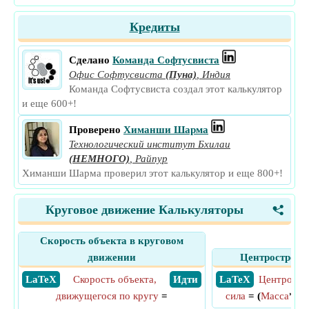
Кредиты
Сделано
Команда Софтусвиста
Офис Софтусвиста
(Пуна)
,
Индия
Команда Софтусвиста создал этот калькулятор
и еще 600+!
Проверено
Химанши Шарма
Технологический институт Бхилаи
(НЕМНОГО)
,
Райпур
Химанши Шарма проверил этот калькулятор и еще 800+!
Круговое движение Калькуляторы
<
Скорость объекта в круговом
движении
Центростреми
​ LaTeX
Скорость объекта,
​ Идти
​ LaTeX
Центростр
движущегося по кругу
=
сила
= (
Масса
*
Ск