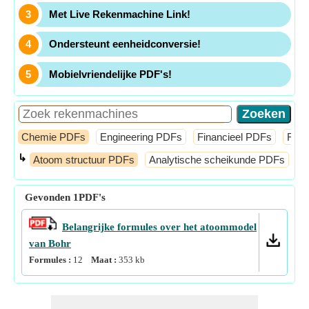
Met Live Rekenmachine Link!
Ondersteunt eenheidconversie!
Mobielvriendelijke PDF's!
Chemie PDFs
Engineering PDFs
Financieel PDFs
Fysi
↳
Atoom structuur PDFs
Analytische scheikunde PDFs
B
Gevonden
1
PDF's
Belangrijke formules over het atoommodel
van Bohr
Formules :
12
Maat :
353
kb