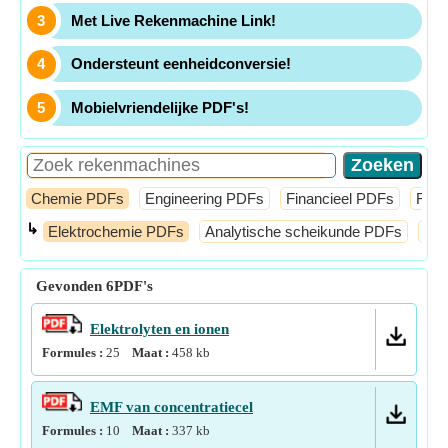
Met Live Rekenmachine Link!
Ondersteunt eenheidconversie!
Mobielvriendelijke PDF's!
Chemie PDFs
Engineering PDFs
Financieel PDFs
Fysi
↳
Elektrochemie PDFs
Analytische scheikunde PDFs
Ato
Gevonden
6
PDF's
Elektrolyten en ionen
Formules :
25
Maat :
458
kb
EMF van concentratiecel
Formules :
10
Maat :
337
kb