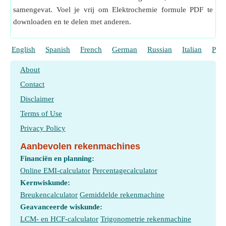
samengevat. Voel je vrij om Elektrochemie formule PDF te
downloaden en te delen met anderen.
English
Spanish
French
German
Russian
Italian
Port
About
Contact
Disclaimer
Terms of Use
Privacy Policy
Aanbevolen rekenmachines
Financiën en planning:
Online EMI-calculator
Percentagecalculator
Kernwiskunde:
Breukencalculator
Gemiddelde rekenmachine
Geavanceerde wiskunde:
LCM- en HCF-calculator
Trigonometrie rekenmachine