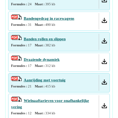
Formules :
24
Maat :
395
kb
Bandengedrag in racewagens
Formules :
31
Maat :
490
kb
Banden rollen en slippen
Formules :
17
Maat :
382
kb
Draaiende dynamiek
Formules :
17
Maat :
312
kb
Aanrijding met voertuig
Formules :
21
Maat :
415
kb
Wielnaaftarieven voor onafhankelijke
vering
Formules :
12
Maat :
334
kb