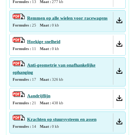
Formules :
13
Maat :
277
kb
Remmen op alle wielen voor racewagens
Formules :
25
Maat :
0
kb
Hoekige snelheid
Formules :
11
Maat :
0
kb
Anti-geometrie van onafhankelijke
ophanging
Formules :
17
Maat :
326
kb
Aandrijflijn
Formules :
21
Maat :
438
kb
Krachten op stuursysteem en assen
Formules :
14
Maat :
0
kb