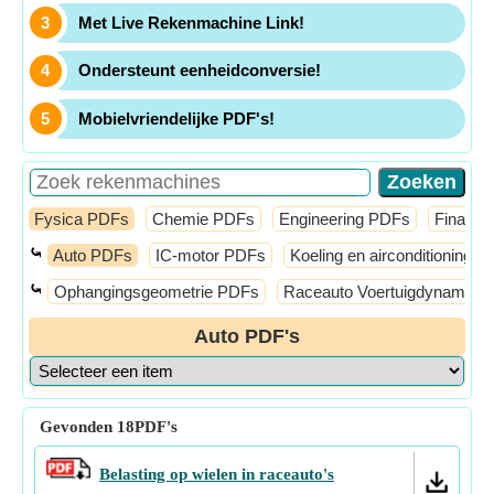
Met Live Rekenmachine Link!
Ondersteunt eenheidconversie!
Mobielvriendelijke PDF's!
Fysica PDFs
Chemie PDFs
Engineering PDFs
Financi
⤿
Auto PDFs
IC-motor PDFs
Koeling en airconditioning 
⤿
Ophangingsgeometrie PDFs
Raceauto Voertuigdynamica
Auto PDF's
Gevonden
18
PDF's
Belasting op wielen in raceauto's