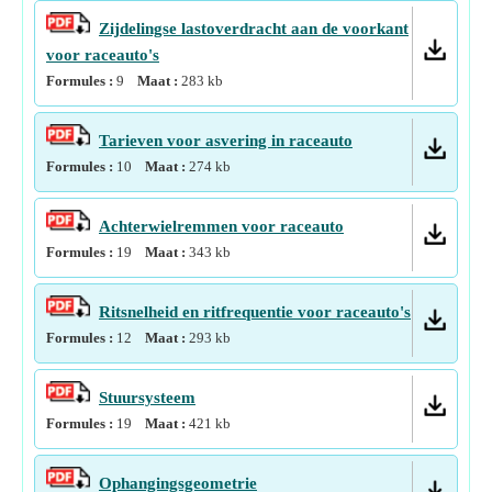
Zijdelingse lastoverdracht aan de voorkant
voor raceauto's
Formules :
9
Maat :
283
kb
Tarieven voor asvering in raceauto
Formules :
10
Maat :
274
kb
Achterwielremmen voor raceauto
Formules :
19
Maat :
343
kb
Ritsnelheid en ritfrequentie voor raceauto's
Formules :
12
Maat :
293
kb
Stuursysteem
Formules :
19
Maat :
421
kb
Ophangingsgeometrie