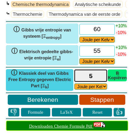
↳
Chemische thermodynamica
Analytische scheikunde
An
⤿
Thermochemie
Thermodynamica van de eerste orde
Tw
+10%
ⓘ
Gibbs vrije entropie van
-10%
systeem [Ξ
]
entropy
+10%
ⓘ
Elektrisch gedeelte gibbs-
-10%
vrije entropie [Ξ
]
e
ⓘ
Klassiek deel van Gibbs
⎘
Kopiëren
Free Entropy gegeven Electric
Part [Ξ
]
k
Stappen
👎
👍
Formule
LaTeX
Reset
Downloaden Chemie Formule Pdf