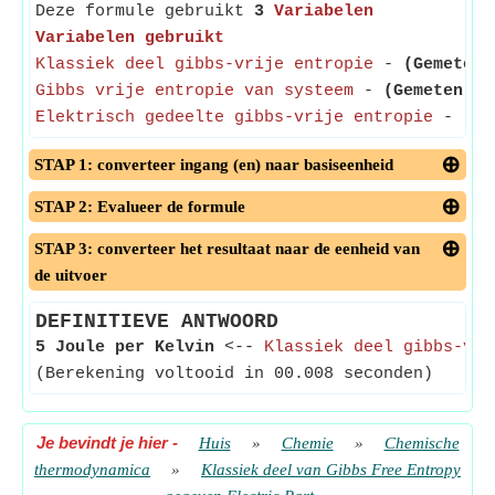
Deze formule gebruikt
3
Variabelen
Variabelen gebruikt
Klassiek deel gibbs-vrije entropie
-
(Gemeten 
Gibbs vrije entropie van systeem
-
(Gemeten in
Elektrisch gedeelte gibbs-vrije entropie
-
(Ge
STAP 1: converteer ingang (en) naar basiseenheid
STAP 2: Evalueer de formule
STAP 3: converteer het resultaat naar de eenheid van
de uitvoer
DEFINITIEVE ANTWOORD
5 Joule per Kelvin
<--
Klassiek deel gibbs-vri
(Berekening voltooid in 00.008 seconden)
Je bevindt je hier
-
Huis
»
Chemie
»
Chemische
thermodynamica
»
Klassiek deel van Gibbs Free Entropy