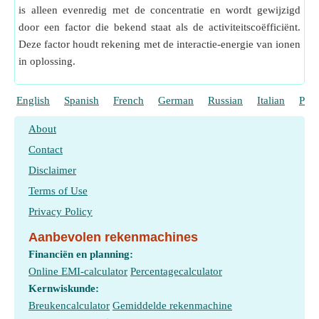
is alleen evenredig met de concentratie en wordt gewijzigd
door een factor die bekend staat als de activiteitscoëfficiënt.
Deze factor houdt rekening met de interactie-energie van ionen
in oplossing.
English
Spanish
French
German
Russian
Italian
Port
About
Contact
Disclaimer
Terms of Use
Privacy Policy
Aanbevolen rekenmachines
Financiën en planning:
Online EMI-calculator
Percentagecalculator
Kernwiskunde:
Breukencalculator
Gemiddelde rekenmachine