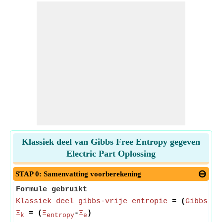
Klassiek deel van Gibbs Free Entropy gegeven
Electric Part Oplossing
STAP 0: Samenvatting voorberekening
Formule gebruikt
Klassiek deel gibbs-vrije entropie
= (
Gibbs vr
Ξ
= (
Ξ
-
Ξ
)
k
entropy
e