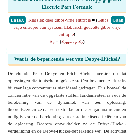
Electric Part Formule
​LaTeX
Klassiek deel gibbs-vrije entropie
= (
Gibbs
​Gaan
vrije entropie van systeem
-
Elektrisch gedeelte gibbs-vrije
entropie
)
Ξ
= (
Ξ
-
Ξ
)
k
entropy
e
Wat is de beperkende wet van Debye-Hückel?
De chemici Peter Debye en Erich Hückel merkten op dat
oplossingen die ionische opgeloste stoffen bevatten, zich zelfs
bij zeer lage concentraties niet ideaal gedragen. Dus hoewel de
concentratie van de opgeloste stoffen fundamenteel is voor de
berekening van de dynamiek van een oplossing,
theoretiseerden ze dat een extra factor die ze gamma noemden
nodig is voor de berekening van de activiteitscoëfficiënten van
de oplossing. Daarom ontwikkelden ze de Debye-Hückel-
vergelijking en de Debye-Hückel-beperkende wet. De activiteit