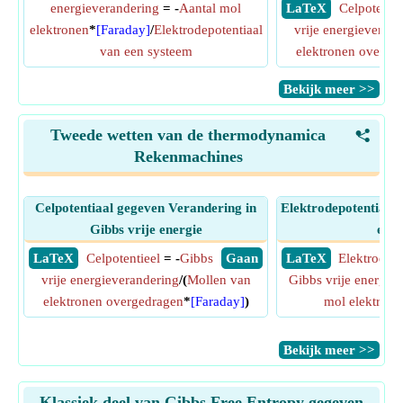
energieverandering
= -
Aantal mol
​ LaTeX
Celpotentie
elektronen
*
[Faraday]
/
Elektrodepotentiaal
vrije energieverand
van een systeem
elektronen overge
​Bekijk meer >>
Tweede wetten van de thermodynamica
<
Rekenmachines
Celpotentiaal gegeven Verandering in
Elektrodepotentiaal 
Gibbs vrije energie
ener
​ LaTeX
Celpotentieel
= -
Gibbs
​ Gaan
​ LaTeX
Elektrodepo
vrije energieverandering
/(
Mollen van
Gibbs vrije energie
elektronen overgedragen
*
[Faraday]
)
mol elektrone
​Bekijk meer >>
Klassiek deel van Gibbs Free Entropy gegeven