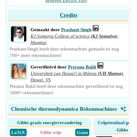
gegeven Electric Part
Credits
Gemaakt door
Prashant Singh
KJ Somaiya College of science
(KJ Somaiya)
,
Mumbai
Prashant Singh heeft deze rekenmachine gemaakt en nog
700+ meer rekenmachines!
Geverifieërd door
Prerana Bakli
Universiteit van Hawai'i in Mānoa
(UH Manoa)
,
Hawaï, VS
Prerana Bakli heeft deze rekenmachine geverifieerd en nog
1600+ rekenmachines!
Chemische thermodynamica Rekenmachines
<
Gibbs gratis energieverandering
Celpotentiaal gege
Gibbs vrij
​ LaTeX
Gibbs vrije
​ Gaan