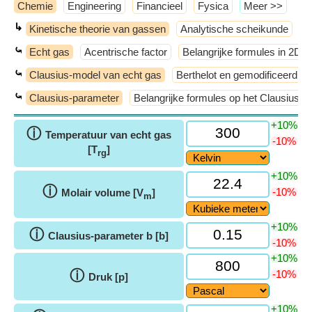
Chemie
Engineering
Financieel
Fysica
​Meer >>
↳
Kinetische theorie van gassen
Analytische scheikunde
A
⤿
Echt gas
Acentrische factor
Belangrijke formules in 2D
⤿
Clausius-model van echt gas
Berthelot en gemodificeerd Be
⤿
Clausius-parameter
Belangrijke formules op het Clausius-
+10%
ⓘ
Temperatuur van echt gas
-10%
[T
]
rg
+10%
ⓘ
-10%
Molair volume [V
]
m
+10%
ⓘ
Clausius-parameter b [b]
-10%
+10%
ⓘ
-10%
Druk [p]
+10%