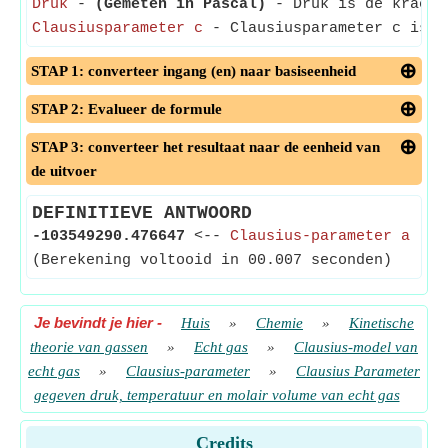
Druk
-
(Gemeten in Pascal)
- Druk is de kracht 
Clausiusparameter c
- Clausiusparameter c is ee
STAP 1: converteer ingang (en) naar basiseenheid
STAP 2: Evalueer de formule
STAP 3: converteer het resultaat naar de eenheid van
de uitvoer
DEFINITIEVE ANTWOORD
-103549290.476647
<--
Clausius-parameter a
(Berekening voltooid in 00.007 seconden)
Je bevindt je hier
-
Huis
»
Chemie
»
Kinetische
theorie van gassen
»
Echt gas
»
Clausius-model van
echt gas
»
Clausius-parameter
»
Clausius Parameter
gegeven druk, temperatuur en molair volume van echt gas
Credits