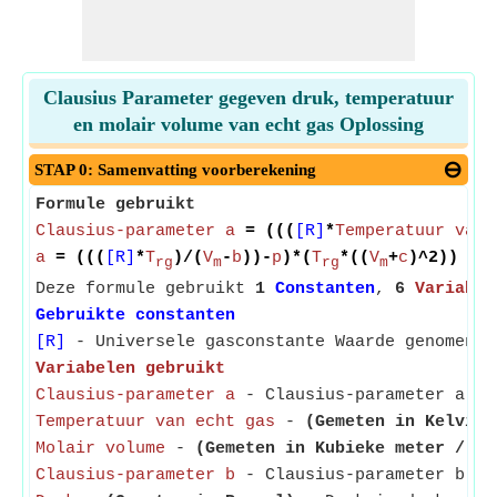
Clausius Parameter gegeven druk, temperatuur
en molair volume van echt gas Oplossing
STAP 0: Samenvatting voorberekening
Formule gebruikt
Clausius-parameter a
= (((
[R]
*
Temperatuur van 
a
= (((
[R]
*
T
)/(
V
-
b
))-
p
)*(
T
*((
V
+
c
)^2))
rg
m
rg
m
Deze formule gebruikt
1
Constanten
,
6
Variabel
Gebruikte constanten
[R]
- Universele gasconstante Waarde genomen a
Variabelen gebruikt
Clausius-parameter a
- Clausius-parameter a is 
Temperatuur van echt gas
-
(Gemeten in Kelvin)
Molair volume
-
(Gemeten in Kubieke meter / Mo
Clausius-parameter b
- Clausius-parameter b is 