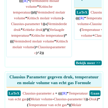
(((
[R]
*(
Verminderd molair
ga
volume
*
Kritische
temperatuur
))/((
Verminderd molair
​ LaTeX
Clausius-pa
volume
*
Kritisch molair volume
)-
(((
[R]
*
Temperatuur v
Clausius-parameter b
))-(
Verminderde
volume
-
Clausius-pa
druk
*
Kritieke druk
))*((
Verlaagde
(
Temperatuur van 
temperatuur
*
Kritische temperatuur
)*
volume
+
Clausius
(((
Verminderd molair volume
*
Kritisch
molair volume
)+
Clausiusparameter
c
)^2))
​Bekijk meer >>
Clausius Parameter gegeven druk, temperatuur
en molair volume van echt gas Formule
​LaTeX
Clausius-parameter a
= (((
[R]
*
Temperatuur
​Gaan
van echt gas
)/(
Molair volume
-
Clausius-parameter b
))-
Druk
)*
(
Temperatuur van echt gas
*((
Molair