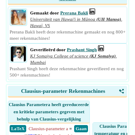
Gemaakt door
Prerana Bakli
Universiteit van Hawai'i in Mānoa
(UH Manoa)
,
Hawaï, VS
Prerana Bakli heeft deze rekenmachine gemaakt en nog 800+
meer rekenmachines!
Geverifieërd door
Prashant Singh
KJ Somaiya College of science
(KJ Somaiya)
,
Mumbai
Prashant Singh heeft deze rekenmachine geverifieerd en nog
500+ rekenmachines!
Clausius-parameter Rekenmachines
<
Clausius Parametera heeft gereduceerde
en kritieke parameters gegeven met
behulp van Clausius-vergelijking
Clausius Paramet
​ LaTeX
Clausius-parameter a
=
​ Gaan
temperatuur en mola