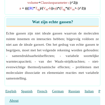
volume
+
Clausiusparameter c
)^2))
a
= (((
[R]
*
T
)/(
V
-
b
))-
p
)*(
T
*((
V
+
c
)^2))
rg
m
rg
m
Wat zijn echte gassen?
Echte gassen zijn niet ideale gassen waarvan de moleculen
ruimte innemen en interacties hebben; bijgevolg voldoen ze
niet aan de ideale gaswet. Om het gedrag van echte gassen te
begrijpen, moet met het volgende rekening worden gehouden:
- samendrukbaarheidseffecten; - variabele soortelijke
warmtecapaciteit; - van der Waals-strijdkrachten; - niet-
evenwichtige thermodynamische effecten; - problemen met
moleculaire dissociatie en elementaire reacties met variabele
samenstelling.
English
Spanish
French
German
Russian
Italian
Port
About