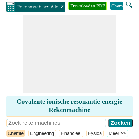
🔍
Downloaden PDF
Chemie
Eng
Rekenmachines A tot Z
Covalente ionische resonantie-energie
Rekenmachine
Chemie
Engineering
Financieel
Fysica
​Meer >>