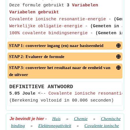
Deze formule gebruikt
3
Variabelen
Variabelen gebruikt
Covalente ionische resonantie-energie
-
(Gemet
Werkelijke obligatie-energie
-
(Gemeten in Jou
100% covalente bindingsenergie
-
(Gemeten in J
STAP 1: converteer ingang (en) naar basiseenheid
STAP 2: Evalueer de formule
STAP 3: converteer het resultaat naar de eenheid van
de uitvoer
DEFINITIEVE ANTWOORD
5.05 Joule
<--
Covalente ionische resonantie-e
(Berekening voltooid in 00.006 seconden)
Je bevindt je hier
-
Huis
»
Chemie
»
Chemische
binding
»
Elektronegativiteit
»
Covalente ionische