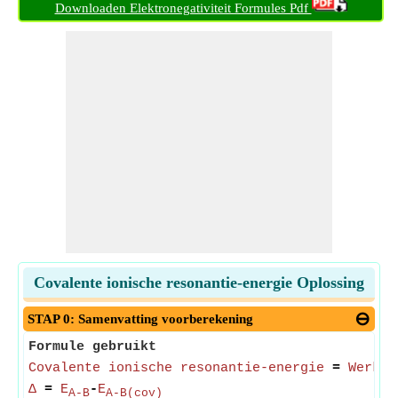
Downloaden Elektronegativiteit Formules Pdf
Covalente ionische resonantie-energie Oplossing
STAP 0: Samenvatting voorberekening
Formule gebruikt
Covalente ionische resonantie-energie
=
Werkel
Δ
=
E
-
E
A-B
A-B(cov)