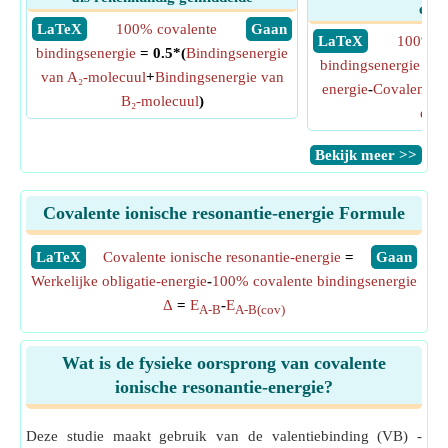
ener
​ LaTeX
100% covalente
​ Gaan
​ LaTeX
100% co
bindingsenergie
= 0.5*(
Bindingsenergie
bindingsenergie
=
W
van A₂-molecuul
+
Bindingsenergie van
energie
-
Covalente i
B₂-molecuul
)
ener
​Bekijk meer >>
Covalente ionische resonantie-energie Formule
​LaTeX
Covalente ionische resonantie-energie
=
​Gaan
Werkelijke obligatie-energie
-
100% covalente bindingsenergie
Δ
=
E
-
E
A-B
A-B(cov)
Wat is de fysieke oorsprong van covalente
ionische resonantie-energie?
Deze studie maakt gebruik van de valentiebinding (VB) -