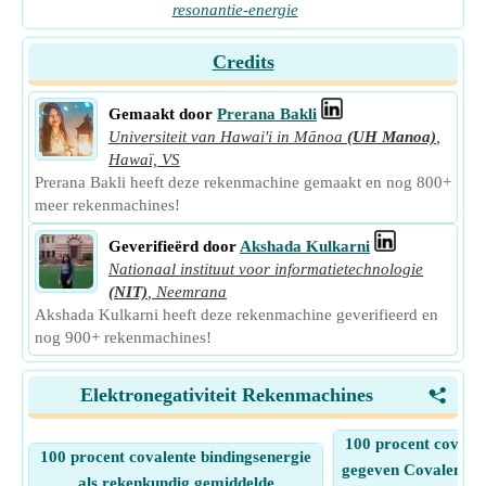
resonantie-energie
Credits
Gemaakt door
Prerana Bakli
Universiteit van Hawai'i in Mānoa
(UH Manoa)
,
Hawaï, VS
Prerana Bakli heeft deze rekenmachine gemaakt en nog 800+
meer rekenmachines!
Geverifieërd door
Akshada Kulkarni
Nationaal instituut voor informatietechnologie
(NIT)
,
Neemrana
Akshada Kulkarni heeft deze rekenmachine geverifieerd en
nog 900+ rekenmachines!
Elektronegativiteit Rekenmachines
<
100 procent covalen
100 procent covalente bindingsenergie
gegeven Covalente i
als rekenkundig gemiddelde