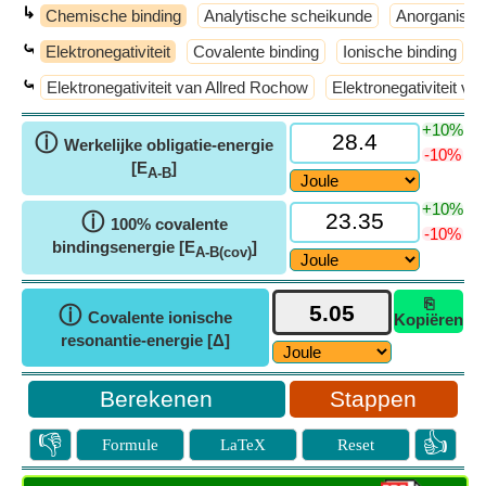
↳
Chemische binding
Analytische scheikunde
Anorganisch
⤿
Elektronegativiteit
Covalente binding
Ionische binding
⤿
Elektronegativiteit van Allred Rochow
Elektronegativiteit va
+10%
ⓘ
Werkelijke obligatie-energie
-10%
[E
]
A-B
+10%
ⓘ
100% covalente
-10%
bindingsenergie [E
]
A-B(cov)
⎘
ⓘ
Covalente ionische
Kopiëren
resonantie-energie [Δ]
Stappen
👎
👍
Formule
LaTeX
Reset