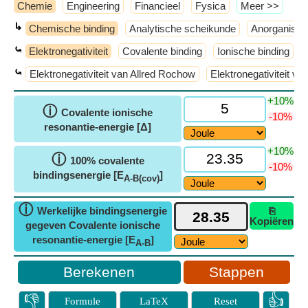
Chemie
Engineering
Financieel
Fysica
​Meer >>
↳
Chemische binding
Analytische scheikunde
Anorganisch
⤿
Elektronegativiteit
Covalente binding
Ionische binding
⤿
Elektronegativiteit van Allred Rochow
Elektronegativiteit va
+10%
ⓘ
Covalente ionische
-10%
resonantie-energie [Δ]
+10%
ⓘ
100% covalente
-10%
bindingsenergie [E
]
A-B(cov)
ⓘ
Werkelijke bindingsenergie
⎘
Kopiëren
gegeven Covalente ionische
resonantie-energie [E
]
A-B
Stappen
👎
👍
Formule
LaTeX
Reset