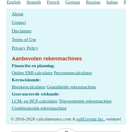
English
Spanish
French
German
Russian
Italian
Port
About
Contact
Disclaimer
Terms of Use
Privacy Policy
Aanbevolen rekenmachines
Financiën en planning:
Online EMI-calculator
Percentagecalculator
Kernwiskunde:
Breukencalculator
Gemiddelde rekenmachine
Geavanceerde wiskunde:
LCM- en HCF-calculator
Trigonometrie rekenmachine
Combinatoriek-rekenmachine
© 2016-2026 calculatoratoz.com A
softUsvista Inc.
venture!