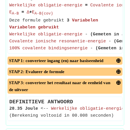
Werkelijke obligatie-energie
=
Covalente ionis
E
=
Δ
+
E
A-B
A-B(cov)
Deze formule gebruikt
3
Variabelen
Variabelen gebruikt
Werkelijke obligatie-energie
-
(Gemeten in Jou
Covalente ionische resonantie-energie
-
(Gemet
100% covalente bindingsenergie
-
(Gemeten in J
STAP 1: converteer ingang (en) naar basiseenheid
STAP 2: Evalueer de formule
STAP 3: converteer het resultaat naar de eenheid van
de uitvoer
DEFINITIEVE ANTWOORD
28.35 Joule
<--
Werkelijke obligatie-energie
(Berekening voltooid in 00.008 seconden)