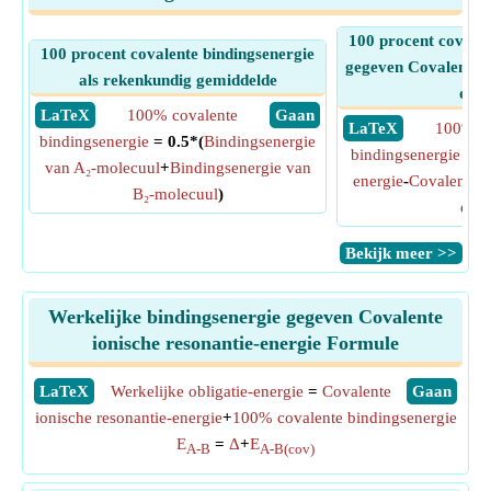
100 procent covalen
100 procent covalente bindingsenergie
gegeven Covalente i
als rekenkundig gemiddelde
ener
​ LaTeX
100% covalente
​ Gaan
​ LaTeX
100% co
bindingsenergie
= 0.5*(
Bindingsenergie
bindingsenergie
=
W
van A₂-molecuul
+
Bindingsenergie van
energie
-
Covalente i
B₂-molecuul
)
ener
​Bekijk meer >>
Werkelijke bindingsenergie gegeven Covalente
ionische resonantie-energie Formule
​LaTeX
Werkelijke obligatie-energie
=
Covalente
​Gaan
ionische resonantie-energie
+
100% covalente bindingsenergie
E
=
Δ
+
E
A-B
A-B(cov)