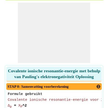
Covalente ionische resonantie-energie met behulp
van Pauling's elektronegativiteit Oplossing
STAP 0: Samenvatting voorberekening
Formule gebruikt
Covalente ionische resonantie-energie voor Xₚ
Δ
=
X
^2
p
P