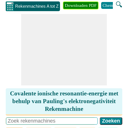
🔍
Downloaden PDF
Chemie
Eng
Rekenmachines A tot Z
Covalente ionische resonantie-energie met
behulp van Pauling's elektronegativiteit
Rekenmachine