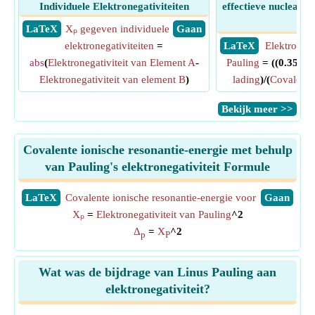
Individuele Elektronegativiteiten
effectieve nucleaire
str
​ LaTeX
Xₚ gegeven individuele
​ Gaan
elektronegativiteiten
=
​ LaTeX
Elektronega
abs
(
Elektronegativiteit van Element A
-
Pauling
= ((0.359*
E
Elektronegativiteit van element B
)
lading
)/(
Covalente 
​Bekijk meer >>
Covalente ionische resonantie-energie met behulp
van Pauling's elektronegativiteit Formule
​LaTeX
Covalente ionische resonantie-energie voor
​Gaan
Xₚ
=
Elektronegativiteit van Pauling
^2
Δ
=
X
^2
p
P
Wat was de bijdrage van Linus Pauling aan
elektronegativiteit?