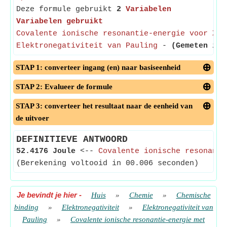
Deze formule gebruikt
2
Variabelen
Variabelen gebruikt
Covalente ionische resonantie-energie voor Xₚ
Elektronegativiteit van Pauling
-
(Gemeten in 
STAP 1: converteer ingang (en) naar basiseenheid
STAP 2: Evalueer de formule
STAP 3: converteer het resultaat naar de eenheid van
de uitvoer
DEFINITIEVE ANTWOORD
52.4176 Joule
<--
Covalente ionische resonanti
(Berekening voltooid in 00.006 seconden)
Je bevindt je hier
-
Huis
»
Chemie
»
Chemische
binding
»
Elektronegativiteit
»
Elektronegativiteit van
Pauling
»
Covalente ionische resonantie-energie met