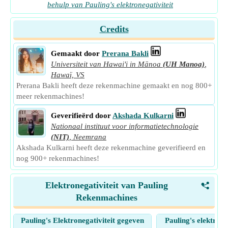
behulp van Pauling's elektronegativiteit
Credits
Gemaakt door
Prerana Bakli
Universiteit van Hawai'i in Mānoa
(UH Manoa)
,
Hawaï, VS
Prerana Bakli heeft deze rekenmachine gemaakt en nog 800+
meer rekenmachines!
Geverifieërd door
Akshada Kulkarni
Nationaal instituut voor informatietechnologie
(NIT)
,
Neemrana
Akshada Kulkarni heeft deze rekenmachine geverifieerd en
nog 900+ rekenmachines!
Elektronegativiteit van Pauling
<
Rekenmachines
Pauling's Elektronegativiteit gegeven
Pauling's elektrone