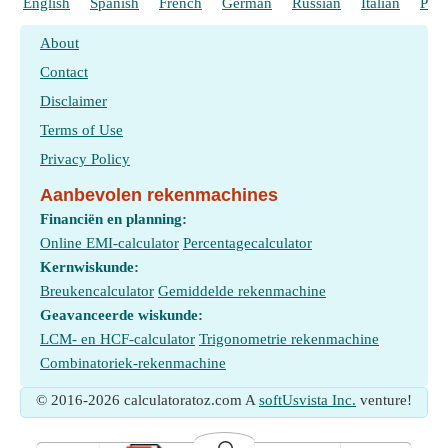
English
Spanish
French
German
Russian
Italian
Port
About
Contact
Disclaimer
Terms of Use
Privacy Policy
Aanbevolen rekenmachines
Financiën en planning:
Online EMI-calculator
Percentagecalculator
Kernwiskunde:
Breukencalculator
Gemiddelde rekenmachine
Geavanceerde wiskunde:
LCM- en HCF-calculator
Trigonometrie rekenmachine
Combinatoriek-rekenmachine
© 2016-2026 calculatoratoz.com A
softUsvista Inc.
venture!