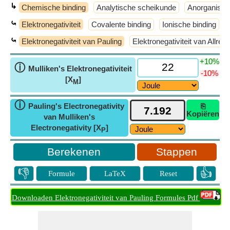
↳
Chemische binding
Analytische scheikunde
Anorganisch
⤿
Elektronegativiteit
Covalente binding
Ionische binding
⤿
Elektronegativiteit van Pauling
Elektronegativiteit van Allre
+10%
ⓘ
Mulliken's Elektronegativiteit
-10%
[X
]
M
ⓘ
Pauling's Electronegativity
⎘
Kopiëren
van Mulliken's
Electronegativity [X
]
P
Stappen
👎
👍
Formule
LaTeX
Reset
Downloaden Elektronegativiteit van Pauling Formules Pdf