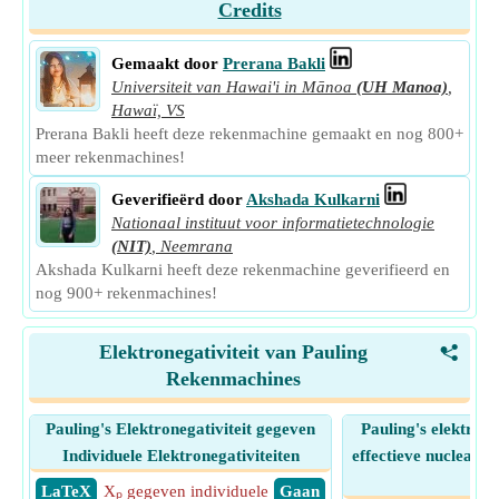
Credits
Gemaakt door
Prerana Bakli
Universiteit van Hawai'i in Mānoa
(UH Manoa)
,
Hawaï, VS
Prerana Bakli heeft deze rekenmachine gemaakt en nog 800+
meer rekenmachines!
Geverifieërd door
Akshada Kulkarni
Nationaal instituut voor informatietechnologie
(NIT)
,
Neemrana
Akshada Kulkarni heeft deze rekenmachine geverifieerd en
nog 900+ rekenmachines!
Elektronegativiteit van Pauling
<
Rekenmachines
Pauling's Elektronegativiteit gegeven
Pauling's elektrone
Individuele Elektronegativiteiten
effectieve nucleaire
str
​ LaTeX
Xₚ gegeven individuele
​ Gaan