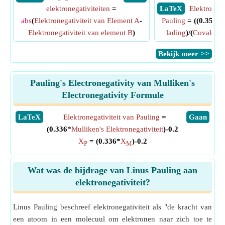
elektronegativiteiten
=
​ LaTeX
Elektronega
abs
(
Elektronegativiteit van Element A
-
Pauling
= ((0.359*
E
Elektronegativiteit van element B
)
lading
)/(
Covalente 
​Bekijk meer >>
Pauling's Electronegativity van Mulliken's
Electronegativity Formule
​LaTeX
Elektronegativiteit van Pauling
=
​Gaan
(0.336*
Mulliken's Elektronegativiteit
)-0.2
X
= (0.336*
X
)-0.2
P
M
Wat was de bijdrage van Linus Pauling aan
elektronegativiteit?
Linus Pauling beschreef elektronegativiteit als "de kracht van
een atoom in een molecuul om elektronen naar zich toe te