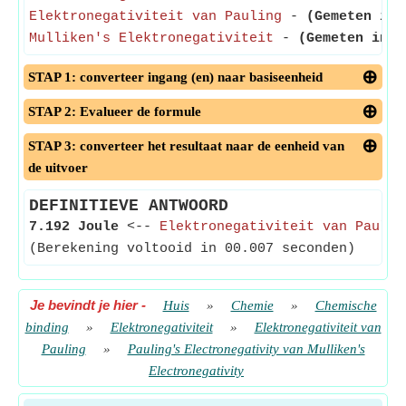
Elektronegativiteit van Pauling
-
(Gemeten in 
Mulliken's Elektronegativiteit
-
(Gemeten in J
STAP 1: converteer ingang (en) naar basiseenheid
STAP 2: Evalueer de formule
STAP 3: converteer het resultaat naar de eenheid van
de uitvoer
DEFINITIEVE ANTWOORD
7.192 Joule
<--
Elektronegativiteit van Paulin
(Berekening voltooid in 00.007 seconden)
Je bevindt je hier
-
Huis
»
Chemie
»
Chemische
binding
»
Elektronegativiteit
»
Elektronegativiteit van
Pauling
»
Pauling's Electronegativity van Mulliken's
Electronegativity