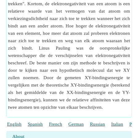
trekken". Kortom, de elektronegativiteit van een atoom is een
relatieve waarde van het vermogen van dat atoom om
verkiezingsdichtheid naar zich toe te trekken wanneer het zich
bindt aan een ander atoom. Hoe hoger de elektronegativiteit
van een element, hoe meer dat atoom zal proberen elektronen
naar zich toe te trekken en weg van elk atoom waaraan het
zich bindt. Linus Pauling was de oorspronkelijke
wetenschapper die de verschijnselen van elektronegativiteit
beschreef. De beste manier om zijn methode te beschrijven is
door te kijken naar een hypothetisch molecuul dat we XY
zullen noemen. Door de gemeten XY-bindingsenergie te
vergelijken met de theoretische XY-bindingsenergie (berekend
als het gemiddelde van de XX-bindingsenergie en de YY-
bindingsenergie), kunnen we de relatieve affiniteiten van deze
twee atomen ten opzichte van elkaar beschrijven.
English
Spanish
French
German
Russian
Italian
Port
About