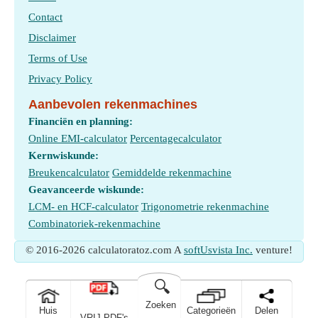
Contact
Disclaimer
Terms of Use
Privacy Policy
Aanbevolen rekenmachines
Financiën en planning:
Online EMI-calculator
Percentagecalculator
Kernwiskunde:
Breukencalculator
Gemiddelde rekenmachine
Geavanceerde wiskunde:
LCM- en HCF-calculator
Trigonometrie rekenmachine
Combinatoriek-rekenmachine
© 2016-2026 calculatoratoz.com A
softUsvista Inc.
venture!
🔍
Zoeken
Huis
Categorieën
Delen
VRIJ PDF's