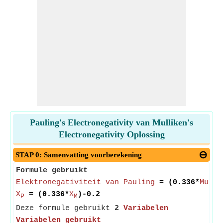
Pauling's Electronegativity van Mulliken's
Electronegativity Oplossing
STAP 0: Samenvatting voorberekening
Formule gebruikt
Elektronegativiteit van Pauling
= (0.336*
Mulli
X
= (0.336*
X
)-0.2
P
M
Deze formule gebruikt
2
Variabelen
Variabelen gebruikt