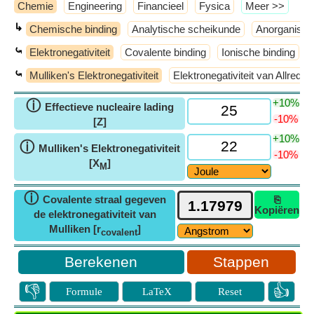
Chemie
Engineering
Financieel
Fysica
​Meer >>
↳
Chemische binding
Analytische scheikunde
Anorganisch
⤿
Elektronegativiteit
Covalente binding
Ionische binding
⤿
Mulliken's Elektronegativiteit
Elektronegativiteit van Allred
+10%
ⓘ
Effectieve nucleaire lading
-10%
[Z]
+10%
ⓘ
Mulliken's Elektronegativiteit
-10%
[X
]
M
ⓘ
Covalente straal gegeven
⎘
Kopiëren
de elektronegativiteit van
Mulliken [r
]
covalent
Stappen
👎
👍
Formule
LaTeX
Reset