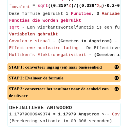
r
=
sqrt
((0.359*
Z
)/((0.336*
X
)-0.2-0.74
covalent
M
Deze formule gebruikt
1
Functies
,
3
Variabelen
Functies die worden gebruikt
sqrt
- Een vierkantswortelfunctie is een funct
Variabelen gebruikt
Covalente straal
-
(Gemeten in Angstrom)
- De c
Effectieve nucleaire lading
- De Effectieve Nuc
Mulliken's Elektronegativiteit
-
(Gemeten in J
STAP 1: converteer ingang (en) naar basiseenheid
STAP 2: Evalueer de formule
STAP 3: converteer het resultaat naar de eenheid van
de uitvoer
DEFINITIEVE ANTWOORD
1.17979000949374
≈
1.17979 Angstrom
<--
Covale
(Berekening voltooid in 00.006 seconden)