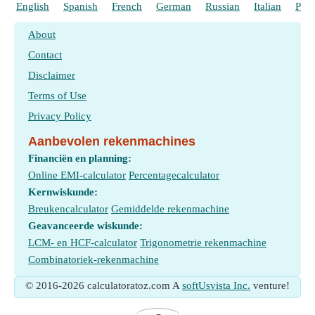
English
Spanish
French
German
Russian
Italian
Port
About
Contact
Disclaimer
Terms of Use
Privacy Policy
Aanbevolen rekenmachines
Financiën en planning:
Online EMI-calculator
Percentagecalculator
Kernwiskunde:
Breukencalculator
Gemiddelde rekenmachine
Geavanceerde wiskunde:
LCM- en HCF-calculator
Trigonometrie rekenmachine
Combinatoriek-rekenmachine
© 2016-2026 calculatoratoz.com A
softUsvista Inc.
venture!