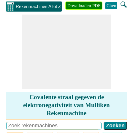
🔍
Downloaden PDF
Chemie
Eng
Rekenmachines A tot Z
Covalente straal gegeven de
elektronegativiteit van Mulliken
Rekenmachine