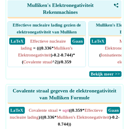
Mulliken's Elektronegativiteit
<
Rekenmachines
Effectieve nucleaire lading gezien de
Mulliken's Elektr
elektronegativiteit van Mulliken
Elem
​ LaTeX
Effectieve nucleaire
​ Gaan
​ LaTeX
Mulli
lading
= (((0.336*
Mulliken's
Elektronegativ
Elektronegativiteit
)-0.2-0.744)*
(
Ionisatieenergi
(
Covalente straal
^2))/0.359
elektr
​Bekijk meer >>
Covalente straal gegeven de elektronegativiteit
van Mulliken Formule
​LaTeX
Covalente straal
=
sqrt
((0.359*
Effectieve
​Gaan
nucleaire lading
)/((0.336*
Mulliken's Elektronegativiteit
)-0.2-
0.744))