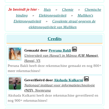
Je bevindt je hier
-
Huis
»
Chemie
»
Chemische
binding
»
Elektronegativiteit
»
Mulliken's
Elektronegativiteit
»
Covalente straal gegeven de
elektronegativiteit van Mulliken
Credits
Gemaakt door
Prerana Bakli
Universiteit van Hawai'i in Mānoa
(UH Manoa)
,
Hawaï, VS
Prerana Bakli heeft deze rekenmachine gemaakt en nog 800+
meer rekenmachines!
Geverifieërd door
Akshada Kulkarni
Nationaal instituut voor informatietechnologie
(NIT)
,
Neemrana
Akshada Kulkarni heeft deze rekenmachine geverifieerd en
nog 900+ rekenmachines!