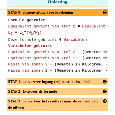
Oplossing
STAP 0: Samenvatting voorberekening
Formule gebruikt
Equivalent gewicht van stof 2
=
Equivalent gew
E
=
E
*(
W
/
W
)
2
1
2
1
Deze formule gebruikt
4
Variabelen
Variabelen gebruikt
Equivalent gewicht van stof 2
-
(Gemeten in Ki
Equivalent gewicht van stof 1
-
(Gemeten in Ki
Massa van ionen 2
-
(Gemeten in Kilogram)
- De 
Massa van ionen 1
-
(Gemeten in Kilogram)
- De 
STAP 1: converteer ingang (en) naar basiseenheid
STAP 2: Evalueer de formule
STAP 3: converteer het resultaat naar de eenheid van
de uitvoer