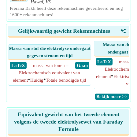
Hawaï, VS
Prerana Bakli heeft deze rekenmachine geverifieerd en nog
1600+ rekenmachines!
Gelijkwaardig gewicht Rekenmachines
<
Massa van de stof
Massa van stof die elektrolyse ondergaat
ondergaat geg
gegeven stroom en tijd
​ LaTeX
massa va
​ LaTeX
massa van ionen
=
​ Gaan
Elektrochemisch
Elektrochemisch equivalent van
element
*
Elektrische
element
*
Huidig
*
Totale benodigde tijd
via ci
​Bekijk meer >>
Equivalent gewicht van het tweede element
volgens de tweede elektrolysewet van Faraday
Formule