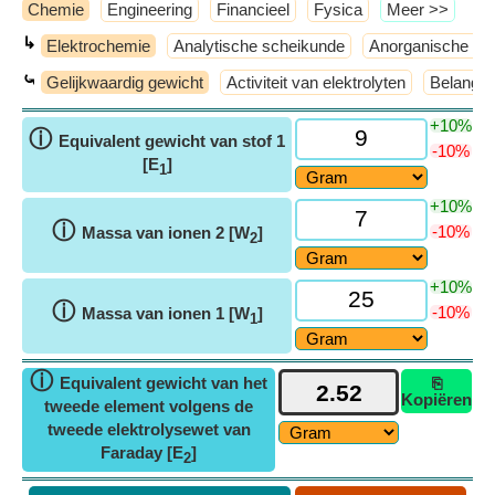
Chemie
Engineering
Financieel
Fysica
​Meer >>
↳
Elektrochemie
Analytische scheikunde
Anorganische sc
⤿
Gelijkwaardig gewicht
Activiteit van elektrolyten
Belangrij
+10%
ⓘ
Equivalent gewicht van stof 1
-10%
[E
]
1
+10%
ⓘ
-10%
Massa van ionen 2 [W
]
2
+10%
ⓘ
-10%
Massa van ionen 1 [W
]
1
ⓘ
Equivalent gewicht van het
⎘
Kopiëren
tweede element volgens de
tweede elektrolysewet van
Faraday [E
]
2