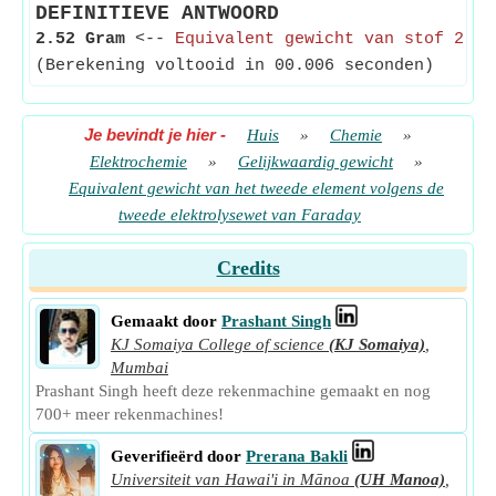
DEFINITIEVE ANTWOORD
2.52 Gram
<--
Equivalent gewicht van stof 2
(Berekening voltooid in 00.006 seconden)
Je bevindt je hier
-
Huis
»
Chemie
»
Elektrochemie
»
Gelijkwaardig gewicht
»
Equivalent gewicht van het tweede element volgens de
tweede elektrolysewet van Faraday
Credits
Gemaakt door
Prashant Singh
KJ Somaiya College of science
(KJ Somaiya)
,
Mumbai
Prashant Singh heeft deze rekenmachine gemaakt en nog
700+ meer rekenmachines!
Geverifieërd door
Prerana Bakli
Universiteit van Hawai'i in Mānoa
(UH Manoa)
,