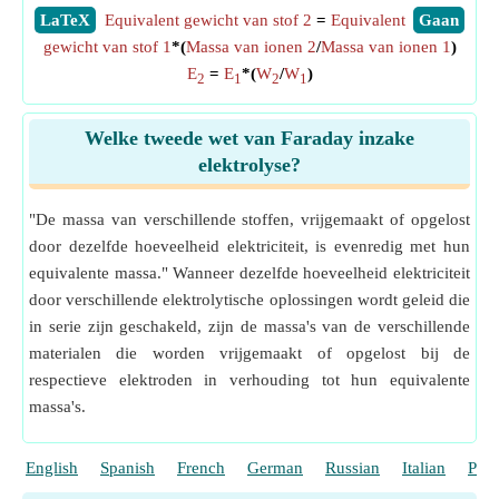
​LaTeX
Equivalent gewicht van stof 2
=
Equivalent
​Gaan
gewicht van stof 1
*(
Massa van ionen 2
/
Massa van ionen 1
)
E
=
E
*(
W
/
W
)
2
1
2
1
Welke tweede wet van Faraday inzake
elektrolyse?
"De massa van verschillende stoffen, vrijgemaakt of opgelost
door dezelfde hoeveelheid elektriciteit, is evenredig met hun
equivalente massa." Wanneer dezelfde hoeveelheid elektriciteit
door verschillende elektrolytische oplossingen wordt geleid die
in serie zijn geschakeld, zijn de massa's van de verschillende
materialen die worden vrijgemaakt of opgelost bij de
respectieve elektroden in verhouding tot hun equivalente
massa's.
English
Spanish
French
German
Russian
Italian
Port