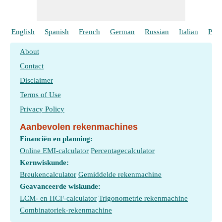
English
Spanish
French
German
Russian
Italian
Port
About
Contact
Disclaimer
Terms of Use
Privacy Policy
Aanbevolen rekenmachines
Financiën en planning:
Online EMI-calculator
Percentagecalculator
Kernwiskunde:
Breukencalculator
Gemiddelde rekenmachine
Geavanceerde wiskunde:
LCM- en HCF-calculator
Trigonometrie rekenmachine
Combinatoriek-rekenmachine