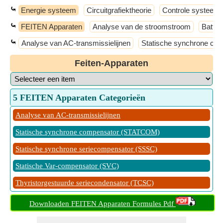
⤿
Energie systeem
Circuitgrafiektheorie
Controle systeem
⤿
FEITEN Apparaten
Analyse van de stroomstroom
Batter
⤿
Analyse van AC-transmissielijnen
Statische synchrone c
Feiten-Apparaten
5 FEITEN Apparaten Categorieën
Analyse van AC-transmissielijnen
Statische synchrone compensator (STATCOM)
Statische synchrone seriecompensator (SSSC)
Statische Var-compensator (SVC)
Thyristorgestuurde seriecondensator (TCSC)
Downloaden FEITEN Apparaten Formules Pdf