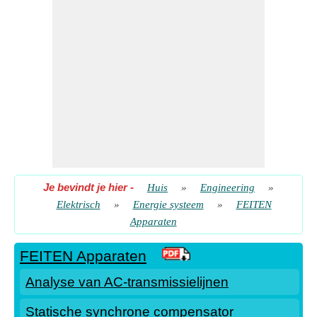
Je bevindt je hier
-
Huis
»
Engineering
»
Elektrisch
»
Energie systeem
»
FEITEN
Apparaten
FEITEN Apparaten
Analyse van AC-transmissielijnen
Statische synchrone compensator