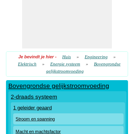
Je bevindt je hier
-
Huis
»
Engineering
»
Elektrisch
»
Energie systeem
»
Bovengrondse
gelijkstroomvoeding
Bovengrondse gelijkstroomvoeding
2-draads systeem
1 geleider geaard
Stroom en spanning
Macht en machtsfactor