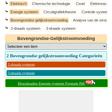
↳
Elektrisch
Chemische technologie
Civiel
Elektronica
⤿
Energie systeem
Circuitgrafiektheorie
Controle systeem
⤿
Bovengrondse gelijkstroomvoeding
Analyse van de stroom
⤿
2-draads systeem
3-draads systeem
Bovengrondse-Gelijkstroomvoeding
2 Bovengrondse gelijkstroomvoeding Categorieën
2-draads systeem
3-draads systeem
Downloaden Energie systeem Formule Pdf