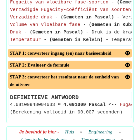
Fugacity van vloeibare fase-soorten
-
(Gemeten
Verzadigde Fugacity-coëfficiënt van soorten
- V
Verzadigde druk
-
(Gemeten in Pascal)
- Verzadi
Volume van vloeibare fase
-
(Gemeten in Kubiek
Druk
-
(Gemeten in Pascal)
- Druk is de kracht 
Temperatuur
-
(Gemeten in Kelvin)
- Temperatuur
STAP 1: converteer ingang (en) naar basiseenheid
STAP 2: Evalueer de formule
STAP 3: converteer het resultaat naar de eenheid van
de uitvoer
DEFINITIEVE ANTWOORD
4.69100948094633
≈
4.691009 Pascal
<--
Fugacit
(Berekening voltooid in 00.007 seconden)
Je bevindt je hier
-
Huis
»
Engineering
»
Chemische technologie
»
Thermodynamica
»