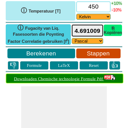
+10%
ⓘ
-10%
Temperatuur [T]
ⓘ
Fugacity van Liq.
⎘
Kopiëren
Fasesoorten die Poynting
l
Factor Correlatie gebruiken [f
]
Stappen
👎
👍
Formule
LaTeX
Reset
Downloaden Chemische technologie Formule Pdf