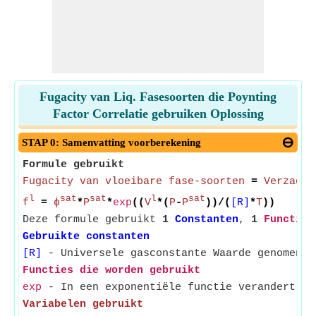
Fugacity van Liq. Fasesoorten die Poynting
Factor Correlatie gebruiken Oplossing
STAP 0: Samenvatting voorberekening
Formule gebruikt
Fugacity van vloeibare fase-soorten
=
Verzadig
l
sat
sat
l
sat
f
=
ϕ
*
P
*
exp
((
V
*(
P
-
P
))/(
[R]
*
T
))
Deze formule gebruikt
1
Constanten
,
1
Functies
Gebruikte constanten
[R]
- Universele gasconstante Waarde genomen a
Functies die worden gebruikt
exp
- In een exponentiële functie verandert de
Variabelen gebruikt