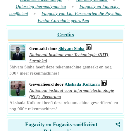
Oplossing thermodynamica
»
Fugacity en Fugacity-
coëfficiënt
»
Fugacity van Liq. Fasesoorten die Poynting
Factor Correlatie gebruiken
Credits
Gemaakt door
Shivam Sinha
Nationaal Instituut voor Technologie
(NIT)
,
Surathkal
Shivam Sinha heeft deze rekenmachine gemaakt en nog
300+ meer rekenmachines!
Geverifieërd door
Akshada Kulkarni
Nationaal instituut voor informatietechnologie
(NIT)
,
Neemrana
Akshada Kulkarni heeft deze rekenmachine geverifieerd en
nog 900+ rekenmachines!
Fugacity en Fugacity-coëfficiënt
<