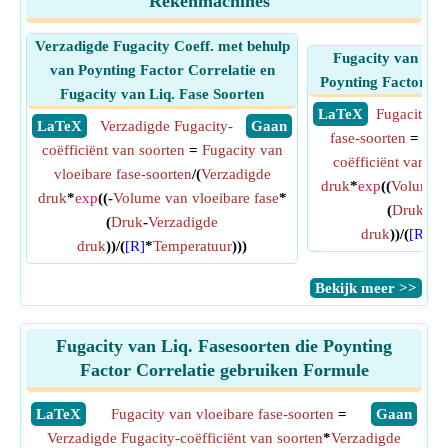
Rekenmachines
Verzadigde Fugacity Coeff. met behulp
Fugacity van Liq.
van Poynting Factor Correlatie en
Poynting Factor Co
Fugacity van Liq. Fase Soorten
​ LaTeX
Fugacity va
​ LaTeX
Verzadigde Fugacity-
​ Gaan
fase-soorten
=
Ver
coëfficiënt van soorten
=
Fugacity van
coëfficiënt van so
vloeibare fase-soorten
/(
Verzadigde
druk
*
exp
((
Volume v
druk
*
exp
((-
Volume van vloeibare fase
*
(
Druk
-
Ve
(
Druk
-
Verzadigde
druk
))/(
[R]
*
T
druk
))/(
[R]
*
Temperatuur
)))
​Bekijk meer >>
Fugacity van Liq. Fasesoorten die Poynting
Factor Correlatie gebruiken Formule
​LaTeX
Fugacity van vloeibare fase-soorten
=
​Gaan
Verzadigde Fugacity-coëfficiënt van soorten
*
Verzadigde