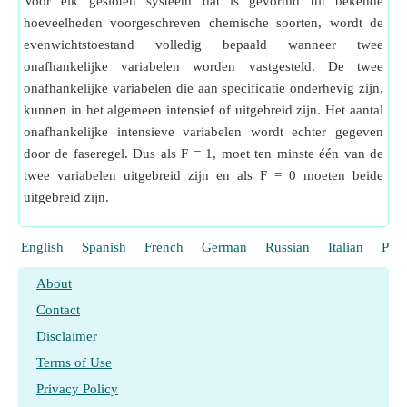
Voor elk gesloten systeem dat is gevormd uit bekende
hoeveelheden voorgeschreven chemische soorten, wordt de
evenwichtstoestand volledig bepaald wanneer twee
onafhankelijke variabelen worden vastgesteld. De twee
onafhankelijke variabelen die aan specificatie onderhevig zijn,
kunnen in het algemeen intensief of uitgebreid zijn. Het aantal
onafhankelijke intensieve variabelen wordt echter gegeven
door de faseregel. Dus als F = 1, moet ten minste één van de
twee variabelen uitgebreid zijn en als F = 0 moeten beide
uitgebreid zijn.
English
Spanish
French
German
Russian
Italian
Port
About
Contact
Disclaimer
Terms of Use
Privacy Policy