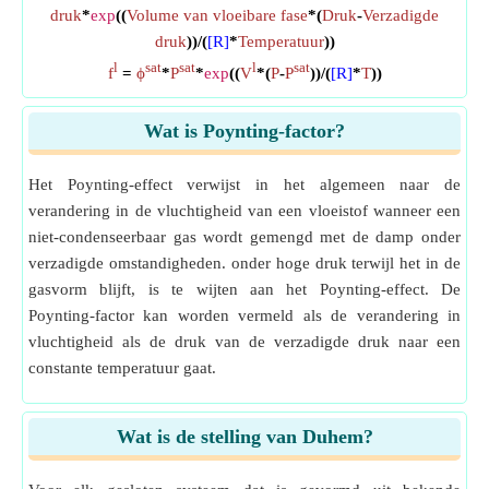
druk
*
exp
((
Volume van vloeibare fase
*(
Druk
-
Verzadigde
druk
))/(
[R]
*
Temperatuur
))
l
sat
sat
l
sat
f
=
ϕ
*
P
*
exp
((
V
*(
P
-
P
))/(
[R]
*
T
))
Wat is Poynting-factor?
Het Poynting-effect verwijst in het algemeen naar de
verandering in de vluchtigheid van een vloeistof wanneer een
niet-condenseerbaar gas wordt gemengd met de damp onder
verzadigde omstandigheden. onder hoge druk terwijl het in de
gasvorm blijft, is te wijten aan het Poynting-effect. De
Poynting-factor kan worden vermeld als de verandering in
vluchtigheid als de druk van de verzadigde druk naar een
constante temperatuur gaat.
Wat is de stelling van Duhem?