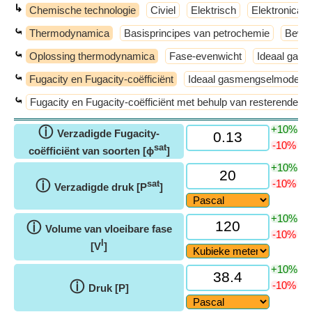
↳
Chemische technologie
Civiel
Elektrisch
Elektronica
⤿
Thermodynamica
Basisprincipes van petrochemie
Bewer
⤿
Oplossing thermodynamica
Fase-evenwicht
Ideaal gas
⤿
Fugacity en Fugacity-coëfficiënt
Ideaal gasmengselmodel
⤿
Fugacity en Fugacity-coëfficiënt met behulp van resterende G
+10%
ⓘ
Verzadigde Fugacity-
-10%
sat
coëfficiënt van soorten [ϕ
]
+10%
ⓘ
-10%
sat
Verzadigde druk [P
]
+10%
ⓘ
Volume van vloeibare fase
-10%
l
[V
]
+10%
ⓘ
-10%
Druk [P]