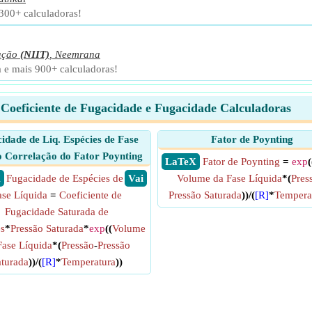
 300+ calculadoras!
ação
(NIIT)
,
Neemrana
a e mais 900+ calculadoras!
Coeficiente de Fugacidade e Fugacidade Calculadoras
idade de Liq. Espécies de Fase
Fator de Poynting
 Correlação do Fator Poynting
​ LaTeX
Fator de Poynting
=
exp
(
X
Fugacidade de Espécies de
​ Vai
Volume da Fase Líquida
*(
Pres
ase Líquida
=
Coeficiente de
Pressão Saturada
))/(
[R]
*
Tempera
Fugacidade Saturada de
es
*
Pressão Saturada
*
exp
((
Volume
Fase Líquida
*(
Pressão
-
Pressão
turada
))/(
[R]
*
Temperatura
))