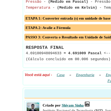
Pressão
-
(Medido em Pascal)
- Pressão 
Temperatura
-
(Medido em Kelvin)
- Temp
ETAPA 1: Converter entrada (s) em unidade de base
ETAPA 2: Avalie a Fórmula
PASSO 3: Converta o Resultado em Unidade de Saíd
RESPOSTA FINAL
4.69100948094633
≈
4.691009 Pascal
<-
(Cálculo concluído em 00.006 segundos)
Você está aqui
-
Casa
»
Engenharia
»
Eng
Fu
Criado por
Shivam Sinha
Instituto Nacional de Tecnologia
(NIT)
,
Sur