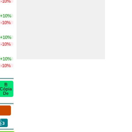
-10%
+10%
-10%
+10%
-10%
+10%
-10%
⎘
Cópia
De
👍