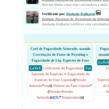
Shivam Sinha criou esta calculadora e mais
Verificado por
Akshada Kulkarni
Instituto Nacional de Tecnologia da Inform
Akshada Kulkarni verificou esta calculador
Coef de Fugacidade Saturado. usando
Fugac
Correlação de Fator de Poynting e
usando
Fugacidade de Liq. Espécies de Fase
​ LaTe
​ LaTeX
Coeficiente de Fugacidade
​ Vai
F
Saturada de Espécies
=
Fugacidade de
Espécies de Fase Líquida
/(
Pressão
Espéci
Saturada
*
exp
((-
Volume da Fase Líquida
*
da 
(
Pressão
-
Pressão
Sa
Saturada
))/(
[R]
*
Temperatura
)))