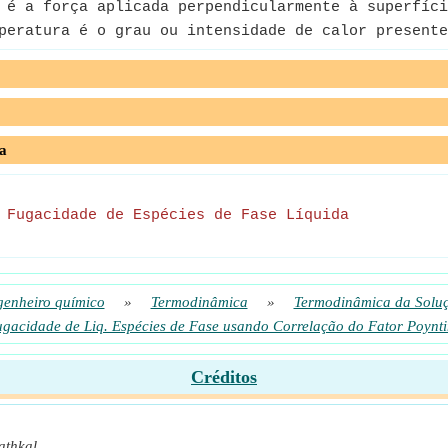
é a força aplicada perpendicularmente à superfíci
eratura é o grau ou intensidade de calor presente
a
-
Fugacidade de Espécies de Fase Líquida
enheiro químico
»
Termodinâmica
»
Termodinâmica da Solu
gacidade de Liq. Espécies de Fase usando Correlação do Fator Poynt
Créditos
athkal