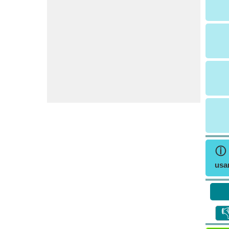
ⓘ
usa
