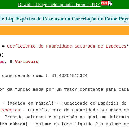
Download Engenheiro químico Fórmula PDF
e Liq. Espécies de Fase usando Correlação do Fator Poy
=
Coeficiente de Fugacidade Saturada de Espécies
*
))
es
,
6
Variáveis
 considerado como 8.31446261815324
or da função muda por um fator constante para cada
-
(Medido em Pascal)
- Fugacidade de Espécies de 
Espécies
- O Coeficiente de Fugacidade Saturado de
 Pressão saturada é a pressão na qual um determin
tro cúbico)
- Volume da fase líquida é o volume de