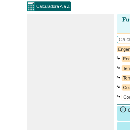
Calculadora A a Z
Fu
Engen
↳
Eng
⤿
Ter
⤿
Ter
⤿
Coe
⤿
Coe
ⓘ
C