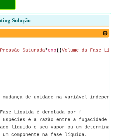
nting Solução
Pressão Saturada
*
exp
((
Volume da Fase Líquida
*(
Pre
 mudança de unidade na variável independente., ex
Fase Líquida é denotada por f
 Espécies é a razão entre a fugacidade saturada de
ado líquido e seu vapor ou um determinado sólido e
 um componente na fase líquida.