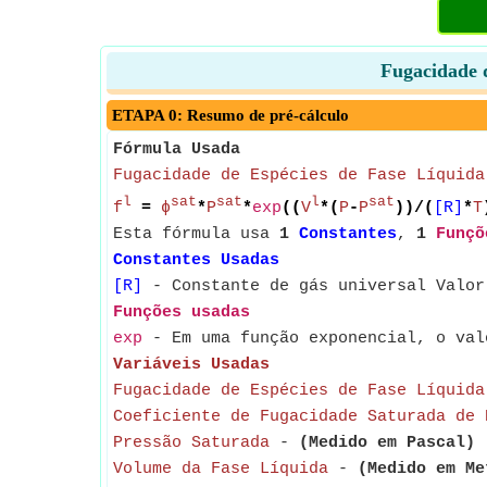
Fugacidade d
ETAPA 0: Resumo de pré-cálculo
Fórmula Usada
Fugacidade de Espécies de Fase Líquida
l
sat
sat
l
sat
f
=
ϕ
*
P
*
exp
((
V
*(
P
-
P
))/(
[R]
*
T
Esta fórmula usa
1
Constantes
,
1
Funçõ
Constantes Usadas
[R]
- Constante de gás universal Valor
Funções usadas
exp
- Em uma função exponencial, o val
Variáveis Usadas
Fugacidade de Espécies de Fase Líquida
Coeficiente de Fugacidade Saturada de 
Pressão Saturada
-
(Medido em Pascal)
-
Volume da Fase Líquida
-
(Medido em Me