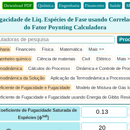
Download PDF
Química
Engenharia
Financeiro
Saúde
M
gacidade de Liq. Espécies de Fase usando Correla
do Fator Poynting Calculadora
haria
Financeiro
Física
Matemática
​Mais >>
enheiro químico
Ciência de materiais
Civil
Elétrico
​Mais 
modinâmica
Cálculos do Processo
Dinâmica e Controle de Pr
modinâmica da Solução
Aplicação da Termodinâmica a Processos
ficiente de Fugacidade e Fugacidade
Modelo de Mistura de Gás I
ficiente de Fugacidade e Fugacidade usando Energia de Gibbs Resi
oeficiente de Fugacidade Saturada de
sat
Espécies [ϕ
]