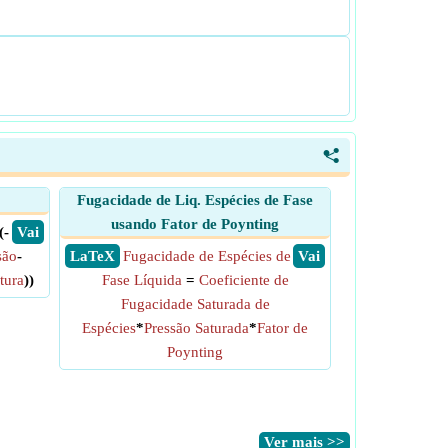
<
Fugacidade de Liq. Espécies de Fase
usando Fator de Poynting
(-
​ Vai
são
-
​ LaTeX
Fugacidade de Espécies de
​ Vai
tura
))
Fase Líquida
=
Coeficiente de
Fugacidade Saturada de
Espécies
*
Pressão Saturada
*
Fator de
Poynting
​Ver mais >>