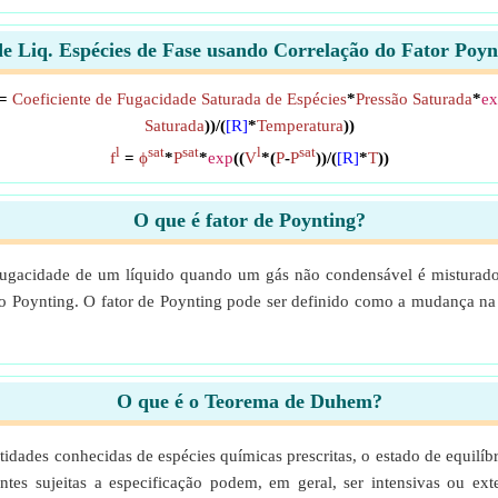
e Liq. Espécies de Fase usando Correlação do Fator Poy
=
Coeficiente de Fugacidade Saturada de Espécies
*
Pressão Saturada
*
e
Saturada
))/(
[R]
*
Temperatura
))
l
sat
sat
l
sat
f
=
ϕ
*
P
*
exp
((
V
*(
P
-
P
))/(
[R]
*
T
))
O que é fator de Poynting?
 fugacidade de um líquido quando um gás não condensável é misturado
o Poynting. O fator de Poynting pode ser definido como a mudança na 
O que é o Teorema de Duhem?
tidades conhecidas de espécies químicas prescritas, o estado de equil
ntes sujeitas a especificação podem, em geral, ser intensivas ou ext