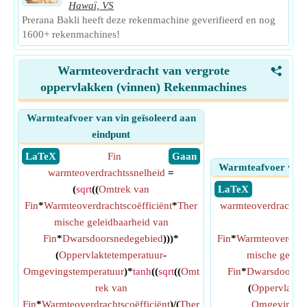
Hawaï, VS
Prerana Bakli heeft deze rekenmachine geverifieerd en nog
1600+ rekenmachines!
Warmteoverdracht van vergrote
<
oppervlakken (vinnen) Rekenmachines
Warmteafvoer van vin geïsoleerd aan
eindpunt
​ LaTeX
Fin
​ Gaan
Warmteafvoer van o
warmteoverdrachtssnelheid
=
(
sqrt
((
Omtrek van
​ LaTeX
F
Fin
*
Warmteoverdrachtscoëfficiënt
*
Ther
warmteoverdrachtss
mische geleidbaarheid van
va
Fin
*
Dwarsdoorsnedegebied
)))*
Fin
*
Warmteoverdrach
(
Oppervlaktetemperatuur
-
mische geleid
Omgevingstemperatuur
)*
tanh
((
sqrt
((
Omt
Fin
*
Dwarsdoorsn
rek van
(
Oppervlakte
Fin
*
Warmteoverdrachtscoëfficiënt
)/(
Ther
Omgevingste