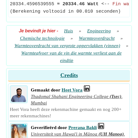
20334.4596539555
≈
20334.46 Watt
<--
Fin warmt
(Berekening voltooid in 00.010 seconden)
Je bevindt je hier
-
Huis
»
Engineering
»
Chemische technologie
»
Warmteoverdracht
»
Warmteoverdracht van vergrote oppervlakken (vinnen)
»
Warmteafvoer van de vin die warmte verliest aan de
eindtip
Credits
Gemaakt door
Heet Vora
Thadomal Shahani Engineering College
(Tsec)
,
Mumbai
Heet Vora heeft deze rekenmachine gemaakt en nog 200+
meer rekenmachines!
Geverifieërd door
Prerana Bakli
Universiteit van Hawai'i in Mānoa
(UH Manoa)
,