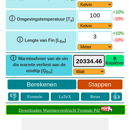
+10%
ⓘ
-10%
Omgevingstemperatuur [T
]
s
+10%
ⓘ
-10%
Lengte van Fin [L
]
fin
ⓘ
Warmteafvoer van de vin
⎘
Kopiëren
die warmte verliest aan de
eindtip [Q
]
fin
Stappen
👎
👍
Formule
LaTeX
Reset
Downloaden Warmteoverdracht Formule Pdf