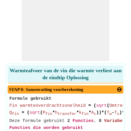
Warmteafvoer van de vin die warmte verliest aan
de eindtip Oplossing
STAP 0: Samenvatting voorberekening
Formule gebruikt
Fin warmteoverdrachtssnelheid
= (
sqrt
(
Omtrek v
Q
= (
sqrt
(
P
*
h
*
k
*
A
))*(
T
-
T
)*((
fin
fin
transfer
fin
c
w
s
Deze formule gebruikt
2
Functies
,
8
Variabelen
Functies die worden gebruikt