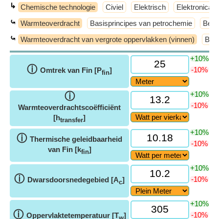
↳
Chemische technologie
Civiel
Elektrisch
Elektronica
⤿
Warmteoverdracht
Basisprincipes van petrochemie
Bewe
⤿
Warmteoverdracht van vergrote oppervlakken (vinnen)
Basi
+10%
ⓘ
-10%
Omtrek van Fin [P
]
fin
+10%
ⓘ
-10%
Warmteoverdrachtscoëfficiënt
[h
]
transfer
+10%
ⓘ
Thermische geleidbaarheid
-10%
van Fin [k
]
fin
+10%
ⓘ
-10%
Dwarsdoorsnedegebied [A
]
c
+10%
ⓘ
-10%
Oppervlaktetemperatuur [T
]
w