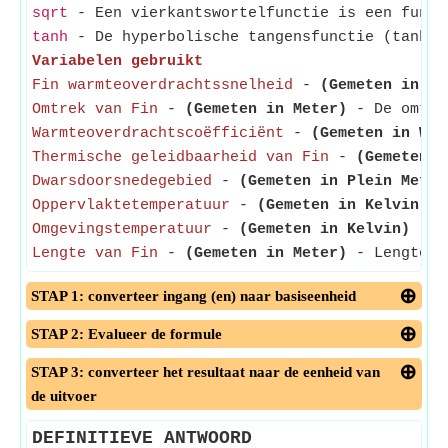
sqrt
- Een vierkantswortelfunctie is een funct
tanh
- De hyperbolische tangensfunctie (tanh) i
Variabelen gebruikt
Fin warmteoverdrachtssnelheid
-
(Gemeten in Wa
Omtrek van Fin
-
(Gemeten in Meter)
- De omtrek
Warmteoverdrachtscoëfficiënt
-
(Gemeten in Wat
Thermische geleidbaarheid van Fin
-
(Gemeten i
Dwarsdoorsnedegebied
-
(Gemeten in Plein Meter
Oppervlaktetemperatuur
-
(Gemeten in Kelvin)
- 
Omgevingstemperatuur
-
(Gemeten in Kelvin)
- De
Lengte van Fin
-
(Gemeten in Meter)
- Lengte v
STAP 1: converteer ingang (en) naar basiseenheid
STAP 2: Evalueer de formule
STAP 3: converteer het resultaat naar de eenheid van
de uitvoer
DEFINITIEVE ANTWOORD