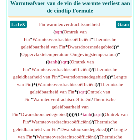
Warmteafvoer van de vin die warmte verliest aan
de eindtip Formule
​LaTeX
Fin warmteoverdrachtssnelheid
=
​Gaan
(
sqrt
(
Omtrek van
Fin
*
Warmteoverdrachtscoëfficiënt
*
Thermische
geleidbaarheid van Fin
*
Dwarsdoorsnedegebied
))*
(
Oppervlaktetemperatuur
-
Omgevingstemperatuur
)*
((
tanh
((
sqrt
((
Omtrek van
Fin
*
Warmteoverdrachtscoëfficiënt
)/(
Thermische
geleidbaarheid van Fin
*
Dwarsdoorsnedegebied
)))*
Lengte
van Fin
)+(
Warmteoverdrachtscoëfficiënt
)/(
Thermische
geleidbaarheid van Fin
*(
sqrt
(
Omtrek van
Fin
*
Warmteoverdrachtscoëfficiënt
/
Thermische
geleidbaarheid van
Fin
*
Dwarsdoorsnedegebied
)))))/(1+
tanh
((
sqrt
((
Omtrek van
Fin
*
Warmteoverdrachtscoëfficiënt
)/(
Thermische
geleidbaarheid van Fin
*
Dwarsdoorsnedegebied
)))*
Lengte
van Fin
*(
Warmteoverdrachtscoëfficiënt
)/(
Thermische