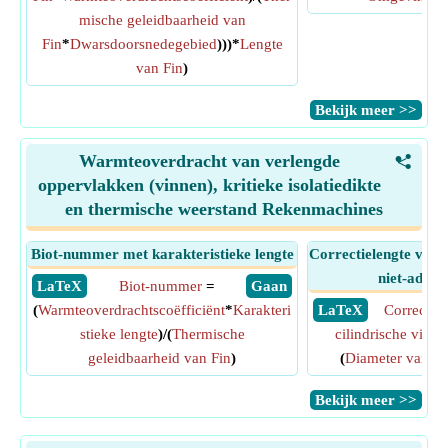
mische geleidbaarheid van
Fin
*
Dwarsdoorsnedegebied
)))*
Lengte
van Fin
)
​Bekijk meer >>
Warmteoverdracht van verlengde
<
oppervlakken (vinnen), kritieke isolatiedikte
en thermische weerstand Rekenmachines
Biot-nummer met karakteristieke lengte
Correctielengte voor 
niet-adiaba
​ LaTeX
Biot-nummer
=
​ Gaan
(
Warmteoverdrachtscoëfficiënt
*
Karakteri
​ LaTeX
Correctiel
stieke lengte
)/(
Thermische
cilindrische vin
=
geleidbaarheid van Fin
)
(
Diameter van cil
​Bekijk meer >>