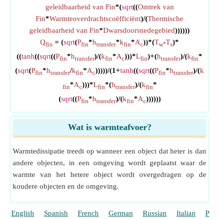
geleidbaarheid van Fin
*(
sqrt
((
Omtrek van
Fin
*
Warmteoverdrachtscoëfficiënt
)/(
Thermische
geleidbaarheid van Fin
*
Dwarsdoorsnedegebied
))))))
Q
= (
sqrt
(
P
*
h
*
k
*
A
))*(
T
-
T
)*
fin
fin
transfer
fin
c
w
s
((
tanh
((
sqrt
((
P
*
h
)/(
k
*
A
)))*
L
)+(
h
)/(
k
*
fin
transfer
fin
c
fin
transfer
fin
(
sqrt
(
P
*
h
/
k
*
A
)))))/(1+
tanh
((
sqrt
((
P
*
h
)/(
k
fin
transfer
fin
c
fin
transfer
*
A
)))*
L
*(
h
)/(
k
*
fin
c
fin
transfer
fin
(
sqrt
((
P
*
h
)/(
k
*
A
))))))
fin
transfer
fin
c
Wat is warmteafvoer?
Warmtedissipatie treedt op wanneer een object dat heter is dan
andere objecten, in een omgeving wordt geplaatst waar de
warmte van het hetere object wordt overgedragen op de
koudere objecten en de omgeving.
English
Spanish
French
German
Russian
Italian
Port