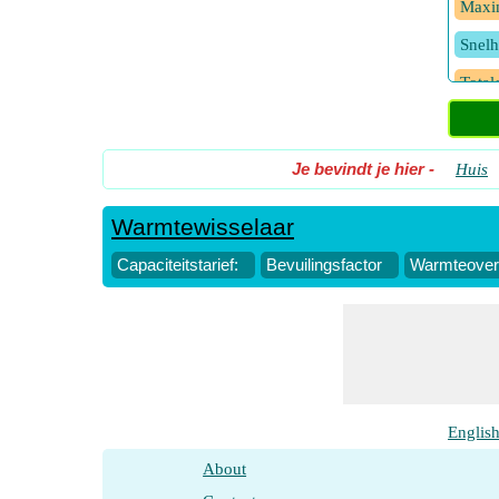
Maxim
Snelh
Total
Warmt
Je bevindt je hier
-
Huis
Warmt
Warmtewisselaar
Warmt
Capaciteitstarief:
Bevuilingsfactor
Warmteoverd
Englis
About