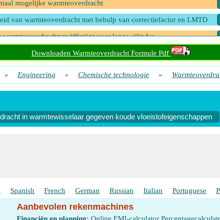
aal mogelijke warmteoverdracht
eid van warmteoverdracht met behulp van correctiefactor en LMTD
e warmteoverdrachtscoëfficiënt voor lange cilinder
eoverdracht in warmtewisselaar gegeven eigenschappen van hete vloei
Downloaden Warmteoverdracht Formule Pdf
»
Engineering
»
Chemische technologie
»
Warmteoverdra
eoverdracht in warmtewisselaar gegeven koude vloeistofeigenschappe
eoverdracht in warmtewisselaar gegeven totale warmteoverdrachtscoëff
racht in warmtewisselaar gegeven koude vloeistofeigenschappen
h
Spanish
French
German
Russian
Italian
Portuguese
P
Aanbevolen rekenmachines
Financiën en planning:
Online EMI-calculator
Percentagecalculat