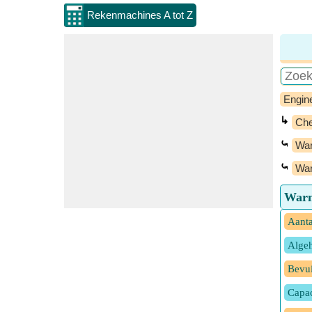
Rekenmachines A tot Z
Engin
↳
Che
⤿
War
⤿
War
Warm
Aanta
Algeh
Bevui
Capaci