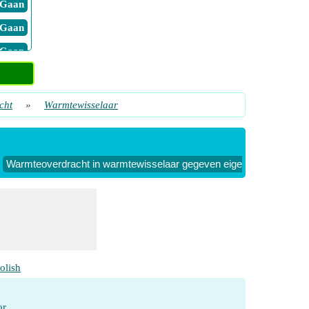
​ Gaan
​ Gaan
​ Gaan
stof
​ Gaan
cht
»
Warmtewisselaar
n
​ Gaan
iciënt
Warmteoverdracht in warmtewisselaar gegeven eigenschappen van 
​ Gaan
olish
or