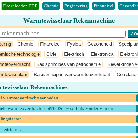
Downloaden PDF
Chemie
Engineering
Financieel
Gezondhe
Warmtewisselaar Rekenmachine
eering
Chemie
Financieel
Fysica
Gezondheid
Speelplaa
mische technologie
Civiel
Elektrisch
Elektronica
Elektron
mteoverdracht
Basisprincipes van petrochemie
Bewerkingen v
mtewisselaar
Basisprincipes van warmteoverdracht
Co-relatie
tewisselaar Rekenmachines
l warmteoverdrachtseenheden
ele warmteoverdrachtscoëfficiënt voor buis zonder vinnen
lingsfactor
teitstarief: