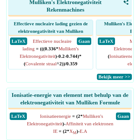
Mulliken's Elektronegativiteit
<
Rekenmachines
Effectieve nucleaire lading gezien de
Mulliken's Elektr
elektronegativiteit van Mulliken
Elem
​ LaTeX
Effectieve nucleaire
​ Gaan
​ LaTeX
Mulli
lading
= (((0.336*
Mulliken's
Elektronegativ
Elektronegativiteit
)-0.2-0.744)*
(
Ionisatieenergi
(
Covalente straal
^2))/0.359
elektr
​Bekijk meer >>
Ionisatie-energie van element met behulp van de
elektronegativiteit van Mulliken Formule
​LaTeX
Ionisatieenergie
= (2*
Mulliken's
​Gaan
Elektronegativiteit
)-
Affiniteit van elektronen
IE
= (2*
X
)-
E.A
M