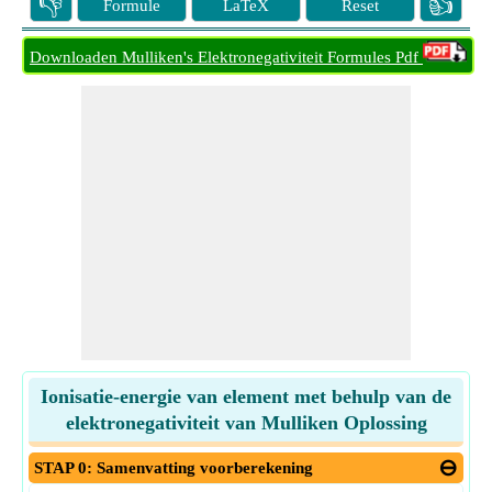
👎
👍
Formule
LaTeX
Reset
Downloaden Mulliken's Elektronegativiteit Formules Pdf
Ionisatie-energie van element met behulp van de
elektronegativiteit van Mulliken Oplossing
STAP 0: Samenvatting voorberekening