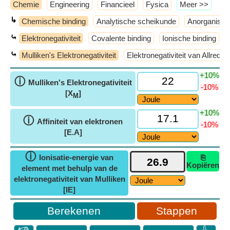
Chemie
Engineering
Financieel
Fysica
​Meer >>
↳
Chemische binding
Analytische scheikunde
Anorganisch
⤿
Elektronegativiteit
Covalente binding
Ionische binding
⤿
Mulliken's Elektronegativiteit
Elektronegativiteit van Allred
+10%
ⓘ
Mulliken's Elektronegativiteit
-10%
[X
]
M
+10%
ⓘ
Affiniteit van elektronen
-10%
[E.A]
ⓘ
Ionisatie-energie van
⎘
Kopiëren
element met behulp van de
elektronegativiteit van Mulliken
[IE]
Stappen