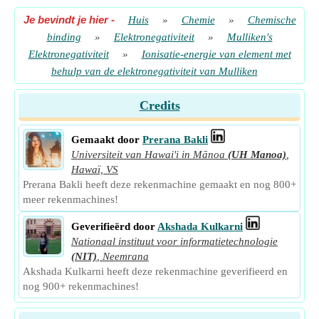
Je bevindt je hier
-
Huis
»
Chemie
»
Chemische
binding
»
Elektronegativiteit
»
Mulliken's
Elektronegativiteit
»
Ionisatie-energie van element met
behulp van de elektronegativiteit van Mulliken
Credits
Gemaakt door
Prerana Bakli
Universiteit van Hawai'i in Mānoa
(UH Manoa)
,
Hawaï, VS
Prerana Bakli heeft deze rekenmachine gemaakt en nog 800+
meer rekenmachines!
Geverifieërd door
Akshada Kulkarni
Nationaal instituut voor informatietechnologie
(NIT)
,
Neemrana
Akshada Kulkarni heeft deze rekenmachine geverifieerd en
nog 900+ rekenmachines!