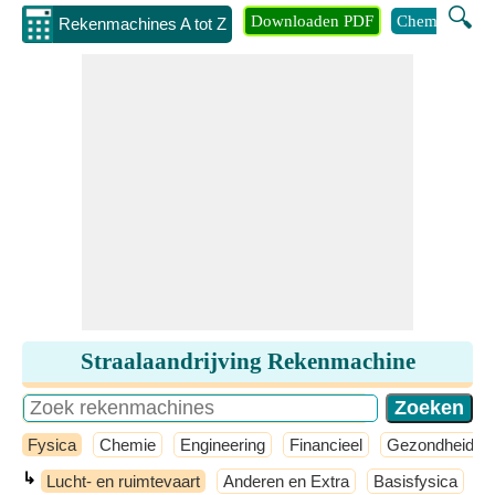
🔍
Downloaden PDF
Chemie
Eng
Rekenmachines A tot Z
Straalaandrijving Rekenmachine
Fysica
Chemie
Engineering
Financieel
Gezondheid
↳
Lucht- en ruimtevaart
Anderen en Extra
Basisfysica
M