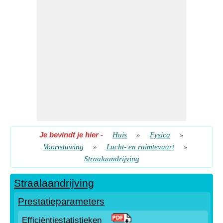
Je bevindt je hier
-
Huis
»
Fysica
»
Voortstuwing
»
Lucht- en ruimtevaart
»
Straalaandrijving
Straalaandrijving
Prestatieparameters
Efficiëntiestatistieken