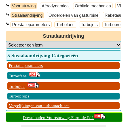
⤿
Voortstuwing
Aërodynamica
Orbitale mechanica
Vlie
⤿
Straalaandrijving
Onderdelen van gasturbine
Raketaandri
⤿
Prestatieparameters
Turbofans
Turbojets
Turboprops
Straalaandrijving
5 Straalaandrijving Categorieën
Prestatieparameters
Turbofans
Turbojets
Turboprops
Vergelijkingen van turbomachines
Downloaden Voortstuwing Formule Pdf