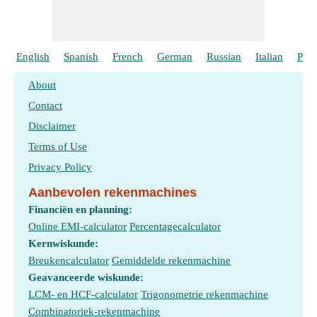
English
Spanish
French
German
Russian
Italian
Port
About
Contact
Disclaimer
Terms of Use
Privacy Policy
Aanbevolen rekenmachines
Financiën en planning:
Online EMI-calculator
Percentagecalculator
Kernwiskunde:
Breukencalculator
Gemiddelde rekenmachine
Geavanceerde wiskunde:
LCM- en HCF-calculator
Trigonometrie rekenmachine
Combinatoriek-rekenmachine